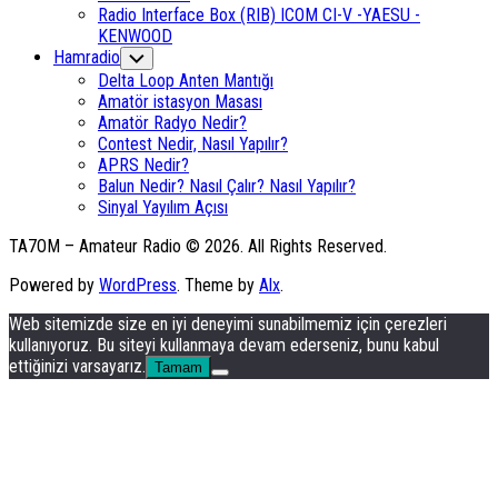
Radio Interface Box (RIB) ICOM CI-V -YAESU -
KENWOOD
Hamradio
Toggle
Child
Delta Loop Anten Mantığı
Menu
Amatör istasyon Masası
Amatör Radyo Nedir?
Contest Nedir, Nasıl Yapılır?
APRS Nedir?
Balun Nedir? Nasıl Çalır? Nasıl Yapılır?
Sinyal Yayılım Açısı
TA7OM – Amateur Radio © 2026. All Rights Reserved.
Powered by
WordPress
. Theme by
Alx
.
Web sitemizde size en iyi deneyimi sunabilmemiz için çerezleri
kullanıyoruz. Bu siteyi kullanmaya devam ederseniz, bunu kabul
ettiğinizi varsayarız.
Tamam