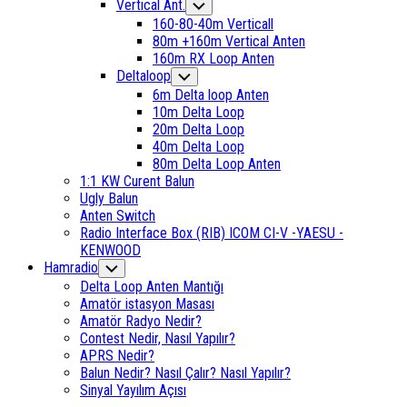
Current
Vertical Ant.
Toggle
Child
Page
160-80-40m Verticall
Menu
Parent
80m +160m Vertical Anten
Current
160m RX Loop Anten
Page:
Deltaloop
Toggle
Child
6m Delta loop Anten
Menu
10m Delta Loop
20m Delta Loop
40m Delta Loop
80m Delta Loop Anten
1:1 KW Curent Balun
Ugly Balun
Anten Switch
Radio Interface Box (RIB) ICOM CI-V -YAESU -
KENWOOD
Hamradio
Toggle
Child
Delta Loop Anten Mantığı
Menu
Amatör istasyon Masası
Amatör Radyo Nedir?
Contest Nedir, Nasıl Yapılır?
APRS Nedir?
Balun Nedir? Nasıl Çalır? Nasıl Yapılır?
Sinyal Yayılım Açısı