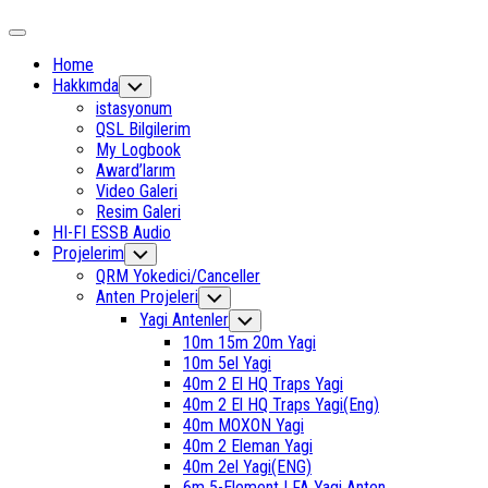
Expand
Menu
Home
Hakkımda
Toggle
Child
istasyonum
Menu
QSL Bilgilerim
My Logbook
Award’larım
Video Galeri
Resim Galeri
HI-FI ESSB Audio
Current
Projelerim
Toggle
Child
Page
QRM Yokedici/Canceller
Menu
Parent
Current
Anten Projeleri
Toggle
Child
Page
Yagi Antenler
Toggle
Menu
Parent
Child
10m 15m 20m Yagi
Menu
10m 5el Yagi
40m 2 El HQ Traps Yagi
40m 2 El HQ Traps Yagi(Eng)
40m MOXON Yagi
40m 2 Eleman Yagi
40m 2el Yagi(ENG)
6m 5-Element LFA Yagi Anten