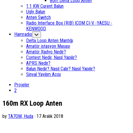
80m Delta Loop Anten
1:1 KW Curent Balun
Ugly Balun
Anten Switch
Radio Interface Box (RIB) ICOM CI-V -YAESU -
KENWOOD
Hamradio
Toggle
Child
Delta Loop Anten Mantığı
Menu
Amatör istasyon Masası
Amatör Radyo Nedir?
Contest Nedir, Nasıl Yapılır?
APRS Nedir?
Balun Nedir? Nasıl Çalır? Nasıl Yapılır?
Sinyal Yayılım Açısı
Projeler
2
160m RX Loop Anten
by
TA7OM, Huda
· 17 Aralık 2018