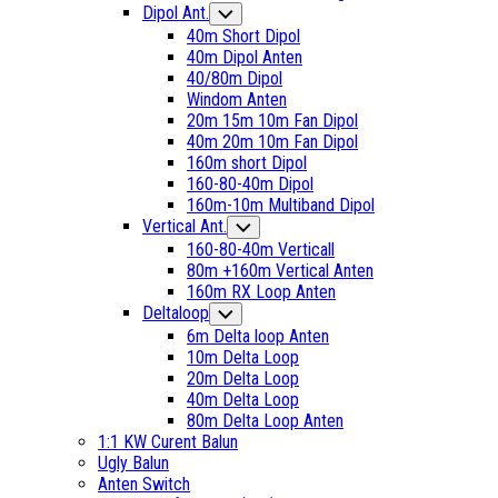
Dipol Ant.
Toggle
Child
40m Short Dipol
Menu
40m Dipol Anten
40/80m Dipol
Windom Anten
20m 15m 10m Fan Dipol
40m 20m 10m Fan Dipol
160m short Dipol
160-80-40m Dipol
160m-10m Multiband Dipol
Current
Vertical Ant.
Toggle
Child
Page
160-80-40m Verticall
Menu
Parent
80m +160m Vertical Anten
Current
160m RX Loop Anten
Page:
Deltaloop
Toggle
Child
6m Delta loop Anten
Menu
10m Delta Loop
20m Delta Loop
40m Delta Loop
80m Delta Loop Anten
1:1 KW Curent Balun
Ugly Balun
Anten Switch