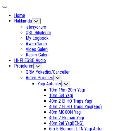
Skip
Expand
to
Menu
Home
content
Hakkımda
Toggle
Child
istasyonum
Menu
QSL Bilgilerim
My Logbook
Award’larım
Video Galeri
Resim Galeri
HI-FI ESSB Audio
Current
Projelerim
Toggle
Child
Page
QRM Yokedici/Canceller
Menu
Parent
Current
Anten Projeleri
Toggle
Child
Page
Yagi Antenler
Toggle
Menu
Parent
Child
10m 15m 20m Yagi
Menu
10m 5el Yagi
40m 2 El HQ Traps Yagi
40m 2 El HQ Traps Yagi(Eng)
40m MOXON Yagi
40m 2 Eleman Yagi
40m 2el Yagi(ENG)
6m 5-Element LFA Yagi Anten