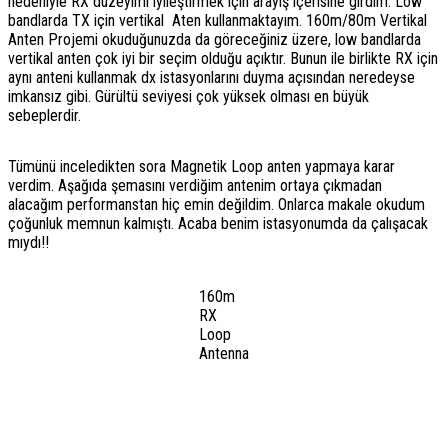
nedeniyle RX düzeyimi iyileştirmek için arayış içerisine girdim. Low
bandlarda TX için vertikal Aten kullanmaktayım. 160m/80m Vertikal
Anten Projemi okuduğunuzda da göreceğiniz üzere, low bandlarda
vertikal anten çok iyi bir seçim olduğu açıktır. Bunun ile birlikte RX için
aynı anteni kullanmak dx istasyonlarını duyma açısından neredeyse
imkansız gibi. Gürültü seviyesi çok yüksek olması en büyük
sebeplerdir.
Tümünü inceledikten sora Magnetik Loop anten yapmaya karar
verdim. Aşağıda şemasını verdiğim antenim ortaya çıkmadan
alacağım performanstan hiç emin değildim. Onlarca makale okudum
çoğunluk memnun kalmıştı. Acaba benim istasyonumda da çalışacak
mıydı!!
160m
RX
Loop
Antenna