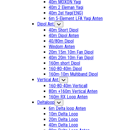
40m MOXON Yagi
40m 2 Eleman Yagi
40m 2el Yagi(ENG)
6m 5-Element LFA Yagi Anten
Dipol Ant.
Toggle
Child
40m Short Dipol
Menu
40m Dipol Anten
40/80m Dipol
Windom Anten
20m 15m 10m Fan Dipol
40m 20m 10m Fan Dipol
160m short Dipol
160-80-40m Dipol
160m-10m Multiband Dipol
Current
Vertical Ant.
Toggle
Child
Page
160-80-40m Verticall
Menu
Parent
80m +160m Vertical Anten
Current
160m RX Loop Anten
Page:
Deltaloop
Toggle
Child
6m Delta loop Anten
Menu
10m Delta Loop
20m Delta Loop
40m Delta Loop