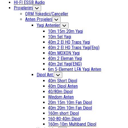
HI-FI ESSB Audio
Current
Projelerim
Toggle
Child
Page
QRM Yokedici/Canceller
Menu
Parent
Current
Anten Projeleri
Toggle
Child
Page
Yagi Antenler
Toggle
Menu
Parent
Child
10m 15m 20m Yagi
Menu
10m 5el Yagi
40m 2 El HQ Traps Yagi
40m 2 El HQ Traps Yagi(Eng)
40m MOXON Yagi
40m 2 Eleman Yagi
40m 2el Yagi(ENG)
6m 5-Element LFA Yagi Anten
Dipol Ant.
Toggle
Child
40m Short Dipol
Menu
40m Dipol Anten
40/80m Dipol
Windom Anten
20m 15m 10m Fan Dipol
40m 20m 10m Fan Dipol
160m short Dipol
160-80-40m Dipol
160m-10m Multiband Dipol