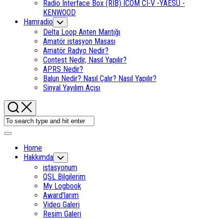
Radio Interface Box (RIB) ICOM CI-V -YAESU -
KENWOOD
Hamradio
Toggle
Child
Delta Loop Anten Mantığı
Menu
Amatör istasyon Masası
Amatör Radyo Nedir?
Contest Nedir, Nasıl Yapılır?
APRS Nedir?
Balun Nedir? Nasıl Çalır? Nasıl Yapılır?
Sinyal Yayılım Açısı
Expand
Menu
Home
Hakkımda
Toggle
Child
istasyonum
Menu
QSL Bilgilerim
My Logbook
Award’larım
Video Galeri
Resim Galeri