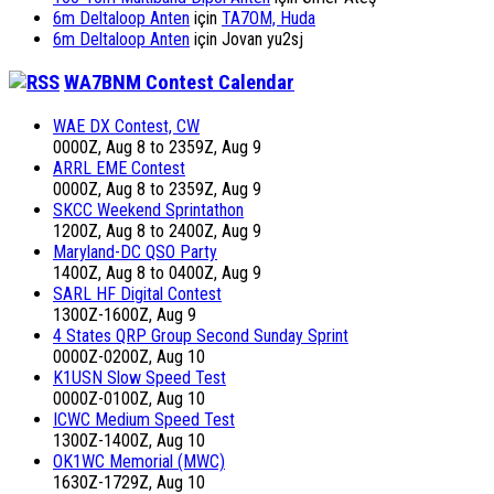
6m Deltaloop Anten
için
TA7OM, Huda
6m Deltaloop Anten
için
Jovan yu2sj
WA7BNM Contest Calendar
WAE DX Contest, CW
0000Z, Aug 8 to 2359Z, Aug 9
ARRL EME Contest
0000Z, Aug 8 to 2359Z, Aug 9
SKCC Weekend Sprintathon
1200Z, Aug 8 to 2400Z, Aug 9
Maryland-DC QSO Party
1400Z, Aug 8 to 0400Z, Aug 9
SARL HF Digital Contest
1300Z-1600Z, Aug 9
4 States QRP Group Second Sunday Sprint
0000Z-0200Z, Aug 10
K1USN Slow Speed Test
0000Z-0100Z, Aug 10
ICWC Medium Speed Test
1300Z-1400Z, Aug 10
OK1WC Memorial (MWC)
1630Z-1729Z, Aug 10