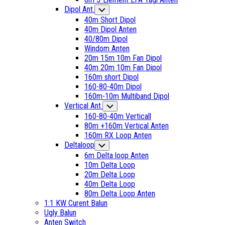
Dipol Ant.
Toggle
Child
40m Short Dipol
Menu
40m Dipol Anten
40/80m Dipol
Windom Anten
20m 15m 10m Fan Dipol
40m 20m 10m Fan Dipol
160m short Dipol
160-80-40m Dipol
160m-10m Multiband Dipol
Current
Vertical Ant.
Toggle
Child
Page
160-80-40m Verticall
Menu
Parent
80m +160m Vertical Anten
Current
160m RX Loop Anten
Page:
Deltaloop
Toggle
Child
6m Delta loop Anten
Menu
10m Delta Loop
20m Delta Loop
40m Delta Loop
80m Delta Loop Anten
1:1 KW Curent Balun
Ugly Balun
Anten Switch