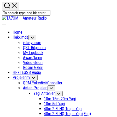
Expand
Menu
Home
Hakkımda
Toggle
Child
istasyonum
Menu
QSL Bilgilerim
My Logbook
Award’larım
Video Galeri
Resim Galeri
HI-FI ESSB Audio
Current
Projelerim
Toggle
Child
Page
QRM Yokedici/Canceller
Menu
Parent
Current
Anten Projeleri
Toggle
Child
Page
Yagi Antenler
Toggle
Menu
Parent
Child
10m 15m 20m Yagi
Menu
10m 5el Yagi
40m 2 El HQ Traps Yagi
40m 2 El HQ Traps Yagi(Eng)