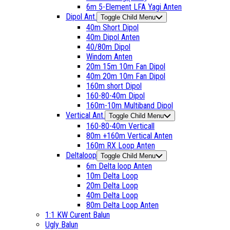
6m 5-Element LFA Yagi Anten
Dipol Ant.
Toggle Child Menu
40m Short Dipol
40m Dipol Anten
40/80m Dipol
Windom Anten
20m 15m 10m Fan Dipol
40m 20m 10m Fan Dipol
160m short Dipol
160-80-40m Dipol
160m-10m Multiband Dipol
Vertical Ant.
Toggle Child Menu
160-80-40m Verticall
80m +160m Vertical Anten
160m RX Loop Anten
Deltaloop
Toggle Child Menu
6m Delta loop Anten
10m Delta Loop
20m Delta Loop
40m Delta Loop
80m Delta Loop Anten
1:1 KW Curent Balun
Ugly Balun