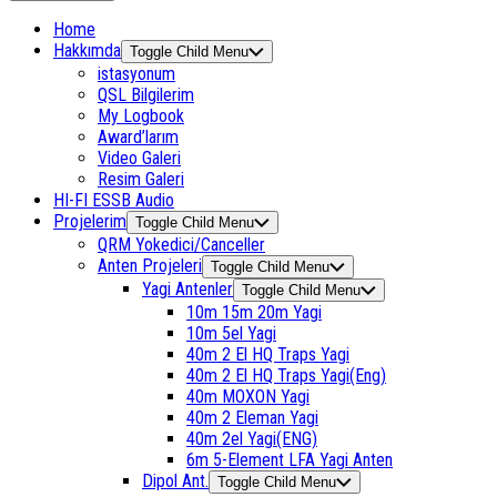
Home
Hakkımda
Toggle Child Menu
istasyonum
QSL Bilgilerim
My Logbook
Award’larım
Video Galeri
Resim Galeri
HI-FI ESSB Audio
Projelerim
Toggle Child Menu
QRM Yokedici/Canceller
Anten Projeleri
Toggle Child Menu
Yagi Antenler
Toggle Child Menu
10m 15m 20m Yagi
10m 5el Yagi
40m 2 El HQ Traps Yagi
40m 2 El HQ Traps Yagi(Eng)
40m MOXON Yagi
40m 2 Eleman Yagi
40m 2el Yagi(ENG)
6m 5-Element LFA Yagi Anten
Dipol Ant.
Toggle Child Menu