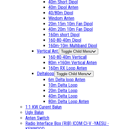
40m Short Dipol
40m Dipol Anten
40/80m Dipol
Windom Anten
20m 15m 10m Fan Dipol
40m 20m 10m Fan Dipol
160m short Dipol
160-80-40m Dipol
160m-10m Multiband Dipol
Vertical Ant.
Toggle Child Menu
160-80-40m Verticall
80m +160m Vertical Anten
160m RX Loop Anten
Deltaloop
Toggle Child Menu
6m Delta loop Anten
10m Delta Loop
20m Delta Loop
40m Delta Loop
80m Delta Loop Anten
1:1 KW Curent Balun
Ugly Balun
Anten Switch
Radio Interface Box (RIB) ICOM CI-V -YAESU -
KENWOOD