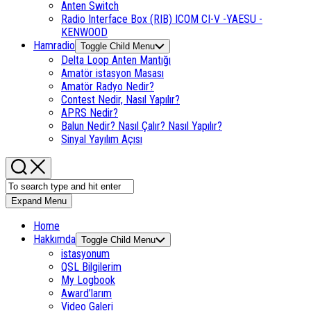
Anten Switch
Radio Interface Box (RIB) ICOM CI-V -YAESU -
KENWOOD
Hamradio
Toggle Child Menu
Delta Loop Anten Mantığı
Amatör istasyon Masası
Amatör Radyo Nedir?
Contest Nedir, Nasıl Yapılır?
APRS Nedir?
Balun Nedir? Nasıl Çalır? Nasıl Yapılır?
Sinyal Yayılım Açısı
Expand Menu
Home
Hakkımda
Toggle Child Menu
istasyonum
QSL Bilgilerim
My Logbook
Award’larım
Video Galeri