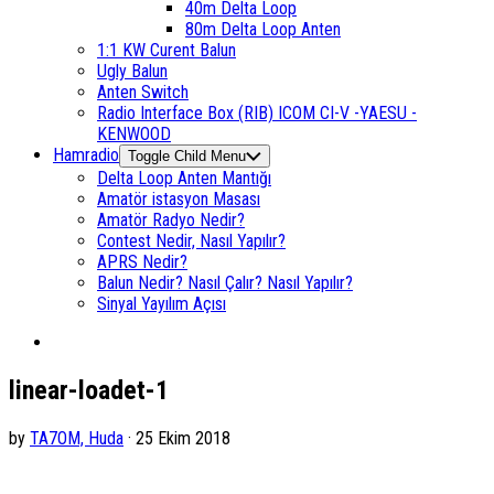
40m Delta Loop
80m Delta Loop Anten
1:1 KW Curent Balun
Ugly Balun
Anten Switch
Radio Interface Box (RIB) ICOM CI-V -YAESU -
KENWOOD
Hamradio
Toggle Child Menu
Delta Loop Anten Mantığı
Amatör istasyon Masası
Amatör Radyo Nedir?
Contest Nedir, Nasıl Yapılır?
APRS Nedir?
Balun Nedir? Nasıl Çalır? Nasıl Yapılır?
Sinyal Yayılım Açısı
linear-loadet-1
by
TA7OM, Huda
· 25 Ekim 2018