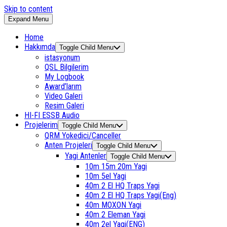
Skip to content
Expand Menu
Home
Hakkımda
Toggle Child Menu
istasyonum
QSL Bilgilerim
My Logbook
Award’larım
Video Galeri
Resim Galeri
HI-FI ESSB Audio
Projelerim
Toggle Child Menu
QRM Yokedici/Canceller
Anten Projeleri
Toggle Child Menu
Yagi Antenler
Toggle Child Menu
10m 15m 20m Yagi
10m 5el Yagi
40m 2 El HQ Traps Yagi
40m 2 El HQ Traps Yagi(Eng)
40m MOXON Yagi
40m 2 Eleman Yagi
40m 2el Yagi(ENG)