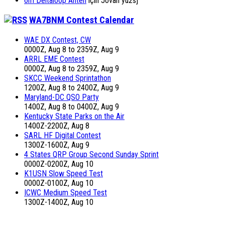
6m Deltaloop Anten
için
Jovan yu2sj
WA7BNM Contest Calendar
WAE DX Contest, CW
0000Z, Aug 8 to 2359Z, Aug 9
ARRL EME Contest
0000Z, Aug 8 to 2359Z, Aug 9
SKCC Weekend Sprintathon
1200Z, Aug 8 to 2400Z, Aug 9
Maryland-DC QSO Party
1400Z, Aug 8 to 0400Z, Aug 9
Kentucky State Parks on the Air
1400Z-2200Z, Aug 8
SARL HF Digital Contest
1300Z-1600Z, Aug 9
4 States QRP Group Second Sunday Sprint
0000Z-0200Z, Aug 10
K1USN Slow Speed Test
0000Z-0100Z, Aug 10
ICWC Medium Speed Test
1300Z-1400Z, Aug 10