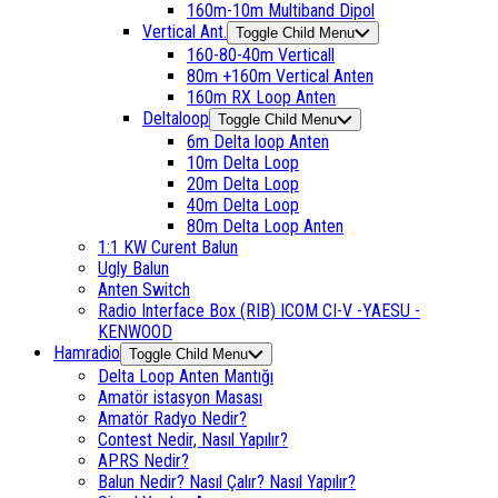
160m-10m Multiband Dipol
Vertical Ant.
Toggle Child Menu
160-80-40m Verticall
80m +160m Vertical Anten
160m RX Loop Anten
Deltaloop
Toggle Child Menu
6m Delta loop Anten
10m Delta Loop
20m Delta Loop
40m Delta Loop
80m Delta Loop Anten
1:1 KW Curent Balun
Ugly Balun
Anten Switch
Radio Interface Box (RIB) ICOM CI-V -YAESU -
KENWOOD
Hamradio
Toggle Child Menu
Delta Loop Anten Mantığı
Amatör istasyon Masası
Amatör Radyo Nedir?
Contest Nedir, Nasıl Yapılır?
APRS Nedir?
Balun Nedir? Nasıl Çalır? Nasıl Yapılır?