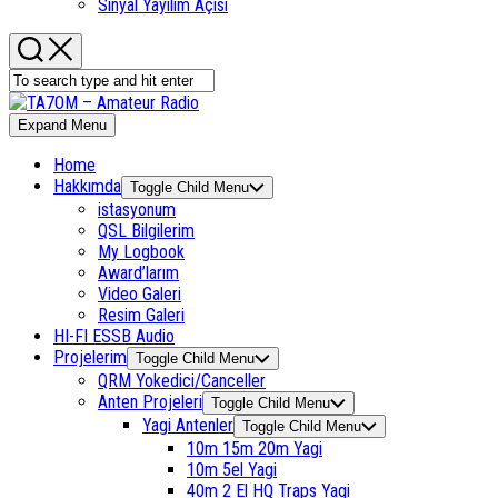
Sinyal Yayılım Açısı
Expand Menu
Home
Hakkımda
Toggle Child Menu
istasyonum
QSL Bilgilerim
My Logbook
Award’larım
Video Galeri
Resim Galeri
HI-FI ESSB Audio
Projelerim
Toggle Child Menu
QRM Yokedici/Canceller
Anten Projeleri
Toggle Child Menu
Yagi Antenler
Toggle Child Menu
10m 15m 20m Yagi
10m 5el Yagi
40m 2 El HQ Traps Yagi