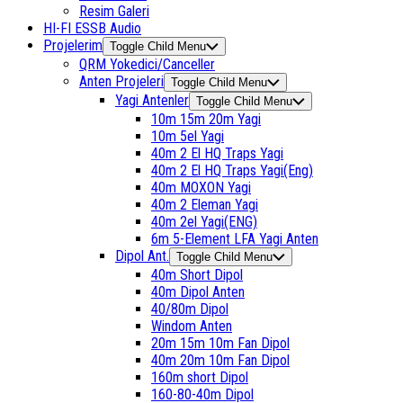
Resim Galeri
HI-FI ESSB Audio
Projelerim
Toggle Child Menu
QRM Yokedici/Canceller
Anten Projeleri
Toggle Child Menu
Yagi Antenler
Toggle Child Menu
10m 15m 20m Yagi
10m 5el Yagi
40m 2 El HQ Traps Yagi
40m 2 El HQ Traps Yagi(Eng)
40m MOXON Yagi
40m 2 Eleman Yagi
40m 2el Yagi(ENG)
6m 5-Element LFA Yagi Anten
Dipol Ant.
Toggle Child Menu
40m Short Dipol
40m Dipol Anten
40/80m Dipol
Windom Anten
20m 15m 10m Fan Dipol
40m 20m 10m Fan Dipol
160m short Dipol
160-80-40m Dipol