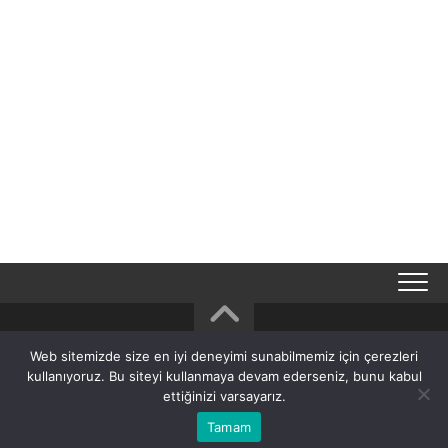
Web sitemizde size en iyi deneyimi sunabilmemiz için çerezleri
TA7OM – Amateur Radio © 2026. All Rights Reserved.
kullanıyoruz. Bu siteyi kullanmaya devam ederseniz, bunu kabul
Powered by
WordPress
. Theme by
Alx
.
ettiğinizi varsayarız.
Tamam