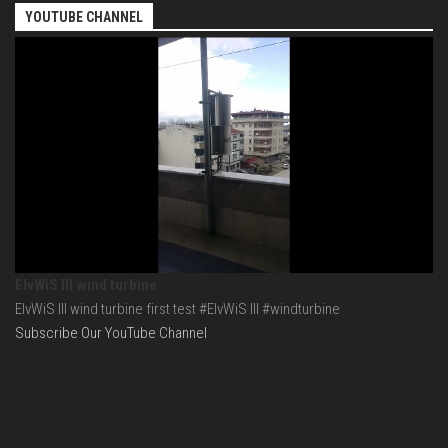
YOUTUBE CHANNEL
ElvWiS III wind turbine
ElvWiS III wind turbine first test #ElvWiS III #windturbine
Subscribe Our YouTube Channel