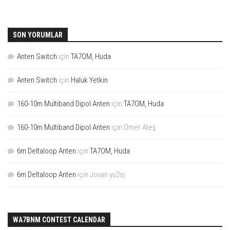
SON YORUMLAR
Anten Switch
için
TA7OM, Huda
Anten Switch
için
Haluk Yetkin
160-10m Multiband Dipol Anten
için
TA7OM, Huda
160-10m Multiband Dipol Anten
için
Ömer Ateş
6m Deltaloop Anten
için
TA7OM, Huda
6m Deltaloop Anten
için
Jovan yu2sj
WA7BNM CONTEST CALENDAR