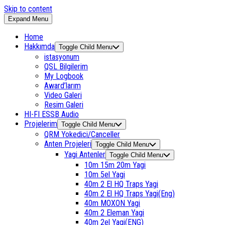
Skip to content
Expand Menu
Home
Hakkımda
Toggle Child Menu
istasyonum
QSL Bilgilerim
My Logbook
Award’larım
Video Galeri
Resim Galeri
HI-FI ESSB Audio
Projelerim
Toggle Child Menu
QRM Yokedici/Canceller
Anten Projeleri
Toggle Child Menu
Yagi Antenler
Toggle Child Menu
10m 15m 20m Yagi
10m 5el Yagi
40m 2 El HQ Traps Yagi
40m 2 El HQ Traps Yagi(Eng)
40m MOXON Yagi
40m 2 Eleman Yagi
40m 2el Yagi(ENG)