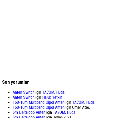
Son yorumlar
Anten Switch
için
TA7OM, Huda
Anten Switch
için
Haluk Yetkin
160-10m Multiband Dipol Anten
için
TA7OM, Huda
160-10m Multiband Dipol Anten
için
Ömer Ateş
6m Deltaloop Anten
için
TA7OM, Huda
6m Deltaloop Anten
için
Jovan yu2sj