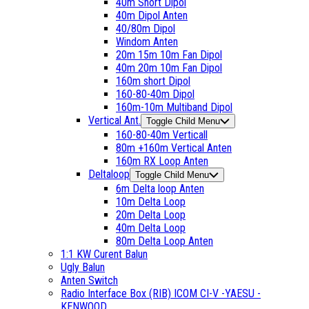
40m Short Dipol
40m Dipol Anten
40/80m Dipol
Windom Anten
20m 15m 10m Fan Dipol
40m 20m 10m Fan Dipol
160m short Dipol
160-80-40m Dipol
160m-10m Multiband Dipol
Vertical Ant.
Toggle Child Menu
160-80-40m Verticall
80m +160m Vertical Anten
160m RX Loop Anten
Deltaloop
Toggle Child Menu
6m Delta loop Anten
10m Delta Loop
20m Delta Loop
40m Delta Loop
80m Delta Loop Anten
1:1 KW Curent Balun
Ugly Balun
Anten Switch
Radio Interface Box (RIB) ICOM CI-V -YAESU -
KENWOOD