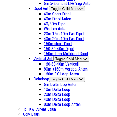
6m 5-Element LFA Yagi Anten
Dipol Ant.
Toggle Child Menu
40m Short Dipol
40m Dipol Anten
40/80m Dipol
Windom Anten
20m 15m 10m Fan Dipol
40m 20m 10m Fan Dipol
160m short Dipol
160-80-40m Dipol
160m-10m Multiband Dipol
Vertical Ant.
Toggle Child Menu
160-80-40m Verticall
80m +160m Vertical Anten
160m RX Loop Anten
Deltaloop
Toggle Child Menu
6m Delta loop Anten
10m Delta Loop
20m Delta Loop
40m Delta Loop
80m Delta Loop Anten
1:1 KW Curent Balun
Ugly Balun