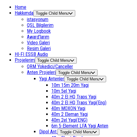
Home
Hakkımda
Toggle Child Menu
istasyonum
QSL Bilgilerim
My Logbook
Award’larım
Video Galeri
Resim Galeri
HI-FI ESSB Audio
Projelerim
Toggle Child Menu
QRM Yokedici/Canceller
Anten Projeleri
Toggle Child Menu
Yagi Antenler
Toggle Child Menu
10m 15m 20m Yagi
10m 5el Yagi
40m 2 El HQ Traps Yagi
40m 2 El HQ Traps Yagi(Eng)
40m MOXON Yagi
40m 2 Eleman Yagi
40m 2el Yagi(ENG)
6m 5-Element LFA Yagi Anten
Dipol Ant.
Toggle Child Menu