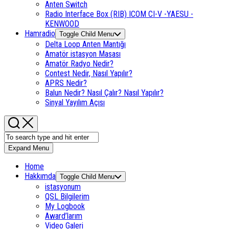
Anten Switch
Radio Interface Box (RIB) ICOM CI-V -YAESU -
KENWOOD
Hamradio
Toggle Child Menu
Delta Loop Anten Mantığı
Amatör istasyon Masası
Amatör Radyo Nedir?
Contest Nedir, Nasıl Yapılır?
APRS Nedir?
Balun Nedir? Nasıl Çalır? Nasıl Yapılır?
Sinyal Yayılım Açısı
Expand Menu
Home
Hakkımda
Toggle Child Menu
istasyonum
QSL Bilgilerim
My Logbook
Award’larım
Video Galeri