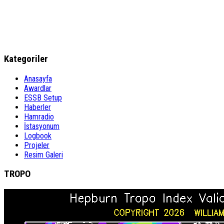
Kategoriler
Anasayfa
Awardlar
ESSB Setup
Haberler
Hamradio
İstasyonum
Logbook
Projeler
Resim Galeri
TROPO