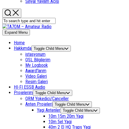
Sinyal Yayılım Açısı
Expand Menu
Home
Hakkımda
Toggle Child Menu
istasyonum
QSL Bilgilerim
My Logbook
Award’larım
Video Galeri
Resim Galeri
HI-FI ESSB Audio
Projelerim
Toggle Child Menu
QRM Yokedici/Canceller
Anten Projeleri
Toggle Child Menu
Yagi Antenler
Toggle Child Menu
10m 15m 20m Yagi
10m 5el Yagi
40m 2 El HQ Traps Yagi