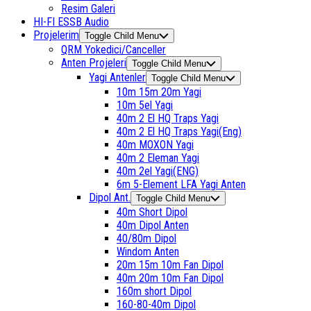
Resim Galeri
HI-FI ESSB Audio
Projelerim
Toggle Child Menu
QRM Yokedici/Canceller
Anten Projeleri
Toggle Child Menu
Yagi Antenler
Toggle Child Menu
10m 15m 20m Yagi
10m 5el Yagi
40m 2 El HQ Traps Yagi
40m 2 El HQ Traps Yagi(Eng)
40m MOXON Yagi
40m 2 Eleman Yagi
40m 2el Yagi(ENG)
6m 5-Element LFA Yagi Anten
Dipol Ant.
Toggle Child Menu
40m Short Dipol
40m Dipol Anten
40/80m Dipol
Windom Anten
20m 15m 10m Fan Dipol
40m 20m 10m Fan Dipol
160m short Dipol
160-80-40m Dipol