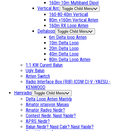
160m-10m Multiband Dipol
Vertical Ant.
Toggle Child Menu
160-80-40m Verticall
80m +160m Vertical Anten
160m RX Loop Anten
Deltaloop
Toggle Child Menu
6m Delta loop Anten
10m Delta Loop
20m Delta Loop
40m Delta Loop
80m Delta Loop Anten
1:1 KW Curent Balun
Ugly Balun
Anten Switch
Radio Interface Box (RIB) ICOM CI-V -YAESU -
KENWOOD
Hamradio
Toggle Child Menu
Delta Loop Anten Mantığı
Amatör istasyon Masası
Amatör Radyo Nedir?
Contest Nedir, Nasıl Yapılır?
APRS Nedir?
Balun Nedir? Nasıl Çalır? Nasıl Yapılır?