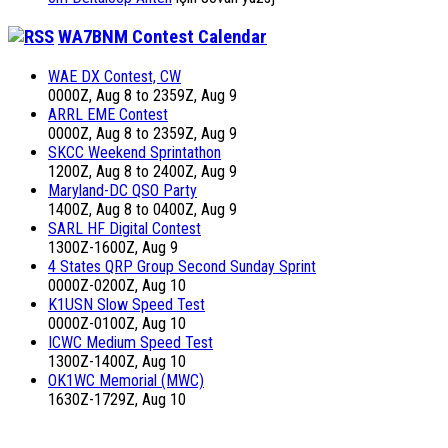
WA7BNM Contest Calendar
WAE DX Contest, CW
0000Z, Aug 8 to 2359Z, Aug 9
ARRL EME Contest
0000Z, Aug 8 to 2359Z, Aug 9
SKCC Weekend Sprintathon
1200Z, Aug 8 to 2400Z, Aug 9
Maryland-DC QSO Party
1400Z, Aug 8 to 0400Z, Aug 9
SARL HF Digital Contest
1300Z-1600Z, Aug 9
4 States QRP Group Second Sunday Sprint
0000Z-0200Z, Aug 10
K1USN Slow Speed Test
0000Z-0100Z, Aug 10
ICWC Medium Speed Test
1300Z-1400Z, Aug 10
OK1WC Memorial (MWC)
1630Z-1729Z, Aug 10