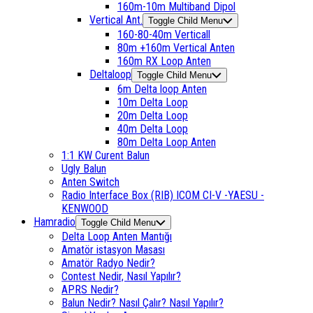
160m-10m Multiband Dipol
Vertical Ant.
Toggle Child Menu
160-80-40m Verticall
80m +160m Vertical Anten
160m RX Loop Anten
Deltaloop
Toggle Child Menu
6m Delta loop Anten
10m Delta Loop
20m Delta Loop
40m Delta Loop
80m Delta Loop Anten
1:1 KW Curent Balun
Ugly Balun
Anten Switch
Radio Interface Box (RIB) ICOM CI-V -YAESU -
KENWOOD
Hamradio
Toggle Child Menu
Delta Loop Anten Mantığı
Amatör istasyon Masası
Amatör Radyo Nedir?
Contest Nedir, Nasıl Yapılır?
APRS Nedir?
Balun Nedir? Nasıl Çalır? Nasıl Yapılır?