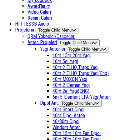
My Logbook
Award’larım
Video Galeri
Resim Galeri
HI-FI ESSB Audio
Projelerim
Toggle Child Menu
QRM Yokedici/Canceller
Anten Projeleri
Toggle Child Menu
Yagi Antenler
Toggle Child Menu
10m 15m 20m Yagi
10m 5el Yagi
40m 2 El HQ Traps Yagi
40m 2 El HQ Traps Yagi(Eng)
40m MOXON Yagi
40m 2 Eleman Yagi
40m 2el Yagi(ENG)
6m 5-Element LFA Yagi Anten
Dipol Ant.
Toggle Child Menu
40m Short Dipol
40m Dipol Anten
40/80m Dipol
Windom Anten
20m 15m 10m Fan Dipol
40m 20m 10m Fan Dipol