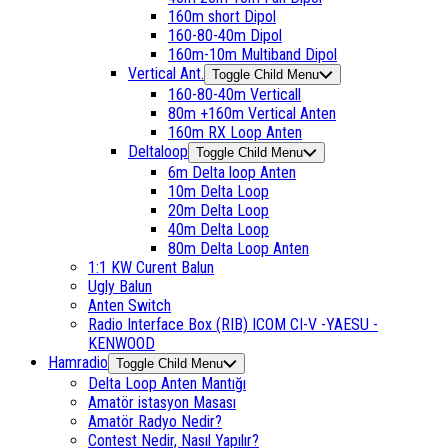
160m short Dipol
160-80-40m Dipol
160m-10m Multiband Dipol
Vertical Ant.
Toggle Child Menu
160-80-40m Verticall
80m +160m Vertical Anten
160m RX Loop Anten
Deltaloop
Toggle Child Menu
6m Delta loop Anten
10m Delta Loop
20m Delta Loop
40m Delta Loop
80m Delta Loop Anten
1:1 KW Curent Balun
Ugly Balun
Anten Switch
Radio Interface Box (RIB) ICOM CI-V -YAESU -
KENWOOD
Hamradio
Toggle Child Menu
Delta Loop Anten Mantığı
Amatör istasyon Masası
Amatör Radyo Nedir?
Contest Nedir, Nasıl Yapılır?