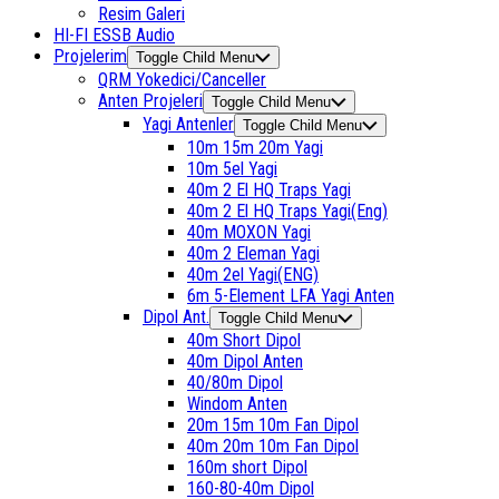
Resim Galeri
HI-FI ESSB Audio
Projelerim
Toggle Child Menu
QRM Yokedici/Canceller
Anten Projeleri
Toggle Child Menu
Yagi Antenler
Toggle Child Menu
10m 15m 20m Yagi
10m 5el Yagi
40m 2 El HQ Traps Yagi
40m 2 El HQ Traps Yagi(Eng)
40m MOXON Yagi
40m 2 Eleman Yagi
40m 2el Yagi(ENG)
6m 5-Element LFA Yagi Anten
Dipol Ant.
Toggle Child Menu
40m Short Dipol
40m Dipol Anten
40/80m Dipol
Windom Anten
20m 15m 10m Fan Dipol
40m 20m 10m Fan Dipol
160m short Dipol
160-80-40m Dipol