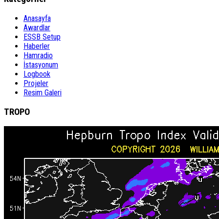
Anasayfa
Awardlar
ESSB Setup
Haberler
Hamradio
İstasyonum
Logbook
Projeler
Resim Galeri
TROPO