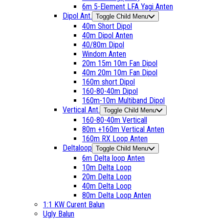
6m 5-Element LFA Yagi Anten
Dipol Ant.
Toggle Child Menu
40m Short Dipol
40m Dipol Anten
40/80m Dipol
Windom Anten
20m 15m 10m Fan Dipol
40m 20m 10m Fan Dipol
160m short Dipol
160-80-40m Dipol
160m-10m Multiband Dipol
Vertical Ant.
Toggle Child Menu
160-80-40m Verticall
80m +160m Vertical Anten
160m RX Loop Anten
Deltaloop
Toggle Child Menu
6m Delta loop Anten
10m Delta Loop
20m Delta Loop
40m Delta Loop
80m Delta Loop Anten
1:1 KW Curent Balun
Ugly Balun