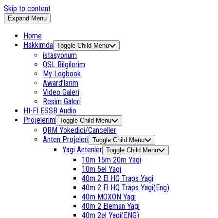
Skip to content
Expand Menu
Home
Hakkımda
Toggle Child Menu
istasyonum
QSL Bilgilerim
My Logbook
Award’larım
Video Galeri
Resim Galeri
HI-FI ESSB Audio
Projelerim
Toggle Child Menu
QRM Yokedici/Canceller
Anten Projeleri
Toggle Child Menu
Yagi Antenler
Toggle Child Menu
10m 15m 20m Yagi
10m 5el Yagi
40m 2 El HQ Traps Yagi
40m 2 El HQ Traps Yagi(Eng)
40m MOXON Yagi
40m 2 Eleman Yagi
40m 2el Yagi(ENG)