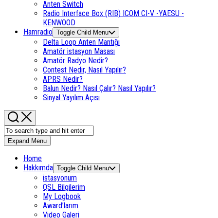
Anten Switch
Radio Interface Box (RIB) ICOM CI-V -YAESU -
KENWOOD
Hamradio
Toggle Child Menu
Delta Loop Anten Mantığı
Amatör istasyon Masası
Amatör Radyo Nedir?
Contest Nedir, Nasıl Yapılır?
APRS Nedir?
Balun Nedir? Nasıl Çalır? Nasıl Yapılır?
Sinyal Yayılım Açısı
Expand Menu
Home
Hakkımda
Toggle Child Menu
istasyonum
QSL Bilgilerim
My Logbook
Award’larım
Video Galeri