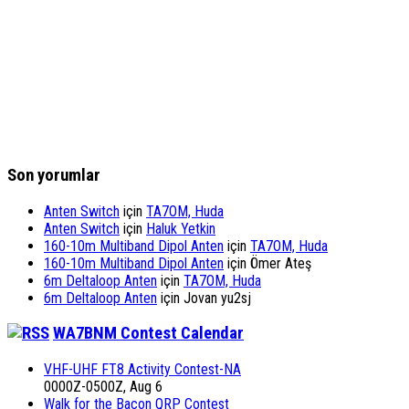
Son yorumlar
Anten Switch
için
TA7OM, Huda
Anten Switch
için
Haluk Yetkin
160-10m Multiband Dipol Anten
için
TA7OM, Huda
160-10m Multiband Dipol Anten
için
Ömer Ateş
6m Deltaloop Anten
için
TA7OM, Huda
6m Deltaloop Anten
için
Jovan yu2sj
WA7BNM Contest Calendar
VHF-UHF FT8 Activity Contest-NA
0000Z-0500Z, Aug 6
Walk for the Bacon QRP Contest