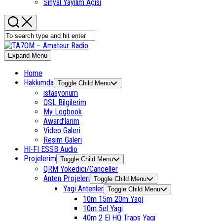
Sinyal Yayılım Açısı
Expand Menu
Home
Hakkımda
Toggle Child Menu
istasyonum
QSL Bilgilerim
My Logbook
Award’larım
Video Galeri
Resim Galeri
HI-FI ESSB Audio
Projelerim
Toggle Child Menu
QRM Yokedici/Canceller
Anten Projeleri
Toggle Child Menu
Yagi Antenler
Toggle Child Menu
10m 15m 20m Yagi
10m 5el Yagi
40m 2 El HQ Traps Yagi