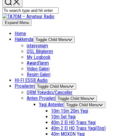
Expand Menu
Home
Hakkımda
Toggle Child Menu
istasyonum
QSL Bilgilerim
My Logbook
Award’larım
Video Galeri
Resim Galeri
HI-FI ESSB Audio
Projelerim
Toggle Child Menu
QRM Yokedici/Canceller
Anten Projeleri
Toggle Child Menu
Yagi Antenler
Toggle Child Menu
10m 15m 20m Yagi
10m 5el Yagi
40m 2 El HQ Traps Yagi
40m 2 El HQ Traps Yagi(Eng)
40m MOXON Yagi