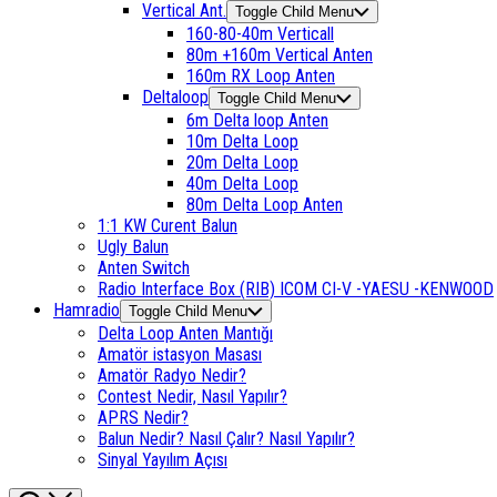
Vertical Ant.
Toggle Child Menu
160-80-40m Verticall
80m +160m Vertical Anten
160m RX Loop Anten
Deltaloop
Toggle Child Menu
6m Delta loop Anten
10m Delta Loop
20m Delta Loop
40m Delta Loop
80m Delta Loop Anten
1:1 KW Curent Balun
Ugly Balun
Anten Switch
Radio Interface Box (RIB) ICOM CI-V -YAESU -KENWOOD
Hamradio
Toggle Child Menu
Delta Loop Anten Mantığı
Amatör istasyon Masası
Amatör Radyo Nedir?
Contest Nedir, Nasıl Yapılır?
APRS Nedir?
Balun Nedir? Nasıl Çalır? Nasıl Yapılır?
Sinyal Yayılım Açısı