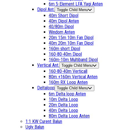
6m 5-Element LFA Yagi Anten
Dipol Ant.
Toggle Child Menu
40m Short Dipol
40m Dipol Anten
40/80m Dipol
Windom Anten
20m 15m 10m Fan Dipol
40m 20m 10m Fan Dipol
160m short Dipol
160-80-40m Dipol
160m-10m Multiband Dipol
Vertical Ant.
Toggle Child Menu
160-80-40m Verticall
80m +160m Vertical Anten
160m RX Loop Anten
Deltaloop
Toggle Child Menu
6m Delta loop Anten
10m Delta Loop
20m Delta Loop
40m Delta Loop
80m Delta Loop Anten
1:1 KW Curent Balun
Ugly Balun