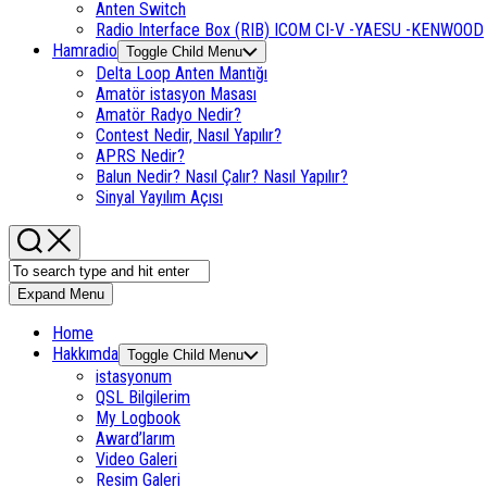
Anten Switch
Radio Interface Box (RIB) ICOM CI-V -YAESU -KENWOOD
Hamradio
Toggle Child Menu
Delta Loop Anten Mantığı
Amatör istasyon Masası
Amatör Radyo Nedir?
Contest Nedir, Nasıl Yapılır?
APRS Nedir?
Balun Nedir? Nasıl Çalır? Nasıl Yapılır?
Sinyal Yayılım Açısı
Expand Menu
Home
Hakkımda
Toggle Child Menu
istasyonum
QSL Bilgilerim
My Logbook
Award’larım
Video Galeri
Resim Galeri