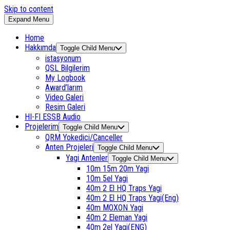
Skip to content
Expand Menu
Home
Hakkımda
Toggle Child Menu
istasyonum
QSL Bilgilerim
My Logbook
Award’larım
Video Galeri
Resim Galeri
HI-FI ESSB Audio
Projelerim
Toggle Child Menu
QRM Yokedici/Canceller
Anten Projeleri
Toggle Child Menu
Yagi Antenler
Toggle Child Menu
10m 15m 20m Yagi
10m 5el Yagi
40m 2 El HQ Traps Yagi
40m 2 El HQ Traps Yagi(Eng)
40m MOXON Yagi
40m 2 Eleman Yagi
40m 2el Yagi(ENG)