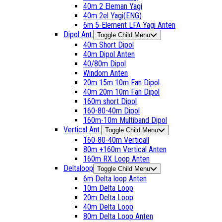
40m 2 Eleman Yagi
40m 2el Yagi(ENG)
6m 5-Element LFA Yagi Anten
Dipol Ant.
Toggle Child Menu
40m Short Dipol
40m Dipol Anten
40/80m Dipol
Windom Anten
20m 15m 10m Fan Dipol
40m 20m 10m Fan Dipol
160m short Dipol
160-80-40m Dipol
160m-10m Multiband Dipol
Vertical Ant.
Toggle Child Menu
160-80-40m Verticall
80m +160m Vertical Anten
160m RX Loop Anten
Deltaloop
Toggle Child Menu
6m Delta loop Anten
10m Delta Loop
20m Delta Loop
40m Delta Loop
80m Delta Loop Anten