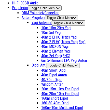
HI-FI ESSB Audio
Projelerim
Toggle Child Menu
QRM Yokedici/Canceller
Anten Projeleri
Toggle Child Menu
Yagi Antenler
Toggle Child Menu
10m 15m 20m Yagi
10m 5el Yagi
40m 2 El HQ Traps Yagi
40m 2 El HQ Traps Yagi(Eng)
40m MOXON Yagi
40m 2 Eleman Yagi
40m 2el Yagi(ENG)
6m 5-Element LFA Yagi Anten
Dipol Ant.
Toggle Child Menu
40m Short Dipol
40m Dipol Anten
40/80m Dipol
Windom Anten
20m 15m 10m Fan Dipol
40m 20m 10m Fan Dipol
160m short Dipol
160-80-40m Dipol
160m-10m Multiband Dipol