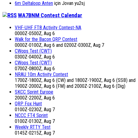
6m Deltaloop Anten
için
Jovan yu2sj
WA7BNM Contest Calendar
VHF-UHF FT8 Activity Contest-NA
0000Z-0500Z, Aug 6
Walk for the Bacon QRP Contest
0000Z-0100Z, Aug 6 and 0200Z-0300Z, Aug 7
CWops Test (CWT)
0300Z-0400Z, Aug 6
CWops Test (CWT)
0700Z-0800Z, Aug 6
NRAU 10m Activity Contest
1700Z-1800Z, Aug 6 (CW) and 1800Z-1900Z, Aug 6 (SSB) and
1900Z-2000Z, Aug 6 (FM) and 2000Z-2100Z, Aug 6 (Dig)
SKCC Sprint Europe
2000Z-2200Z, Aug 6
QRP Fox Hunt
0100Z-0230Z, Aug 7
NCCC FT4 Sprint
0100Z-0130Z, Aug 7
Weekly RTTY Test
0145Z-0215Z, Aug 7