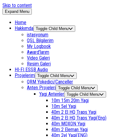
Skip to content
Expand Menu
Home
Hakkımda
Toggle Child Menu
istasyonum
QSL Bilgilerim
My Logbook
Award’larım
Video Galeri
Resim Galeri
HI-FI ESSB Audio
Projelerim
Toggle Child Menu
QRM Yokedici/Canceller
Anten Projeleri
Toggle Child Menu
Yagi Antenler
Toggle Child Menu
10m 15m 20m Yagi
10m 5el Yagi
40m 2 El HQ Traps Yagi
40m 2 El HQ Traps Yagi(Eng)
40m MOXON Yagi
40m 2 Eleman Yagi
40m 2el Yagi(ENG)