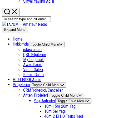
Sinyal Yayılım Açısı
Expand Menu
Home
Hakkımda
Toggle Child Menu
istasyonum
QSL Bilgilerim
My Logbook
Award’larım
Video Galeri
Resim Galeri
HI-FI ESSB Audio
Projelerim
Toggle Child Menu
QRM Yokedici/Canceller
Anten Projeleri
Toggle Child Menu
Yagi Antenler
Toggle Child Menu
10m 15m 20m Yagi
10m 5el Yagi
40m 2 El HQ Traps Yagi