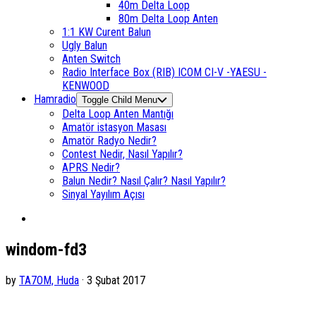
40m Delta Loop
80m Delta Loop Anten
1:1 KW Curent Balun
Ugly Balun
Anten Switch
Radio Interface Box (RIB) ICOM CI-V -YAESU -
KENWOOD
Hamradio
Toggle Child Menu
Delta Loop Anten Mantığı
Amatör istasyon Masası
Amatör Radyo Nedir?
Contest Nedir, Nasıl Yapılır?
APRS Nedir?
Balun Nedir? Nasıl Çalır? Nasıl Yapılır?
Sinyal Yayılım Açısı
windom-fd3
by
TA7OM, Huda
· 3 Şubat 2017