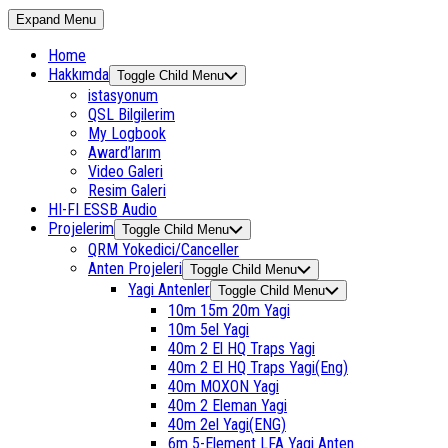
Expand Menu
Home
Hakkımda
Toggle Child Menu
istasyonum
QSL Bilgilerim
My Logbook
Award’larım
Video Galeri
Resim Galeri
HI-FI ESSB Audio
Projelerim
Toggle Child Menu
QRM Yokedici/Canceller
Anten Projeleri
Toggle Child Menu
Yagi Antenler
Toggle Child Menu
10m 15m 20m Yagi
10m 5el Yagi
40m 2 El HQ Traps Yagi
40m 2 El HQ Traps Yagi(Eng)
40m MOXON Yagi
40m 2 Eleman Yagi
40m 2el Yagi(ENG)
6m 5-Element LFA Yagi Anten