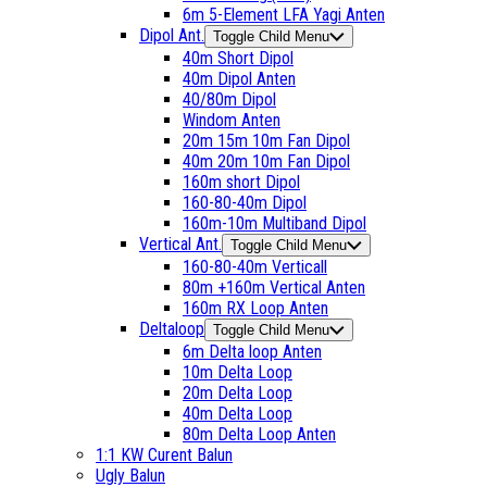
6m 5-Element LFA Yagi Anten
Dipol Ant.
Toggle Child Menu
40m Short Dipol
40m Dipol Anten
40/80m Dipol
Windom Anten
20m 15m 10m Fan Dipol
40m 20m 10m Fan Dipol
160m short Dipol
160-80-40m Dipol
160m-10m Multiband Dipol
Vertical Ant.
Toggle Child Menu
160-80-40m Verticall
80m +160m Vertical Anten
160m RX Loop Anten
Deltaloop
Toggle Child Menu
6m Delta loop Anten
10m Delta Loop
20m Delta Loop
40m Delta Loop
80m Delta Loop Anten
1:1 KW Curent Balun
Ugly Balun