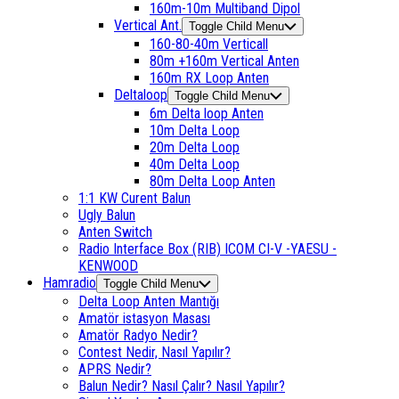
160m-10m Multiband Dipol
Vertical Ant.
Toggle Child Menu
160-80-40m Verticall
80m +160m Vertical Anten
160m RX Loop Anten
Deltaloop
Toggle Child Menu
6m Delta loop Anten
10m Delta Loop
20m Delta Loop
40m Delta Loop
80m Delta Loop Anten
1:1 KW Curent Balun
Ugly Balun
Anten Switch
Radio Interface Box (RIB) ICOM CI-V -YAESU -
KENWOOD
Hamradio
Toggle Child Menu
Delta Loop Anten Mantığı
Amatör istasyon Masası
Amatör Radyo Nedir?
Contest Nedir, Nasıl Yapılır?
APRS Nedir?
Balun Nedir? Nasıl Çalır? Nasıl Yapılır?