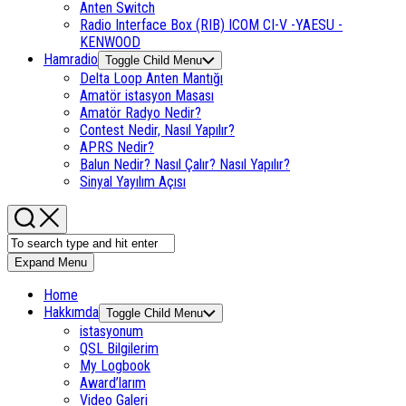
Anten Switch
Radio Interface Box (RIB) ICOM CI-V -YAESU -
KENWOOD
Hamradio
Toggle Child Menu
Delta Loop Anten Mantığı
Amatör istasyon Masası
Amatör Radyo Nedir?
Contest Nedir, Nasıl Yapılır?
APRS Nedir?
Balun Nedir? Nasıl Çalır? Nasıl Yapılır?
Sinyal Yayılım Açısı
Expand Menu
Home
Hakkımda
Toggle Child Menu
istasyonum
QSL Bilgilerim
My Logbook
Award’larım
Video Galeri