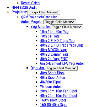
Resim Galeri
HI-FI ESSB Audio
Projelerim
Toggle Child Menu
QRM Yokedici/Canceller
Anten Projeleri
Toggle Child Menu
Yagi Antenler
Toggle Child Menu
10m 15m 20m Yagi
10m 5el Yagi
40m 2 El HQ Traps Yagi
40m 2 El HQ Traps Yagi(Eng)
40m MOXON Yagi
40m 2 Eleman Yagi
40m 2el Yagi(ENG)
6m 5-Element LFA Yagi Anten
Dipol Ant.
Toggle Child Menu
40m Short Dipol
40m Dipol Anten
40/80m Dipol
Windom Anten
20m 15m 10m Fan Dipol
40m 20m 10m Fan Dipol
160m short Dipol
160-80-40m Dipol