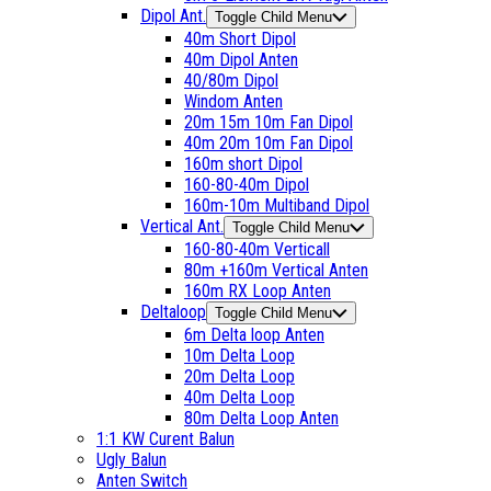
Dipol Ant.
Toggle Child Menu
40m Short Dipol
40m Dipol Anten
40/80m Dipol
Windom Anten
20m 15m 10m Fan Dipol
40m 20m 10m Fan Dipol
160m short Dipol
160-80-40m Dipol
160m-10m Multiband Dipol
Vertical Ant.
Toggle Child Menu
160-80-40m Verticall
80m +160m Vertical Anten
160m RX Loop Anten
Deltaloop
Toggle Child Menu
6m Delta loop Anten
10m Delta Loop
20m Delta Loop
40m Delta Loop
80m Delta Loop Anten
1:1 KW Curent Balun
Ugly Balun
Anten Switch