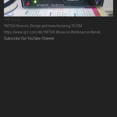
YM7SIX/B
YM7SIX Beacon; Design and manufacturing TA7OM
https://www.qrz.com/db/YM7SIX #beacon #6mbeacon #amat…
Subscribe Our YouTube Channel