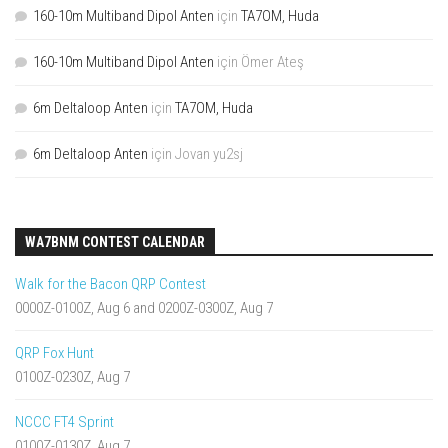
160-10m Multiband Dipol Anten
için
TA7OM, Huda
160-10m Multiband Dipol Anten
için
Ömer Ateş
6m Deltaloop Anten
için
TA7OM, Huda
6m Deltaloop Anten
için
Jovan yu2sj
WA7BNM CONTEST CALENDAR
Walk for the Bacon QRP Contest
0000Z-0100Z, Aug 6 and 0200Z-0300Z, Aug 7
QRP Fox Hunt
0100Z-0230Z, Aug 7
NCCC FT4 Sprint
0100Z-0130Z, Aug 7