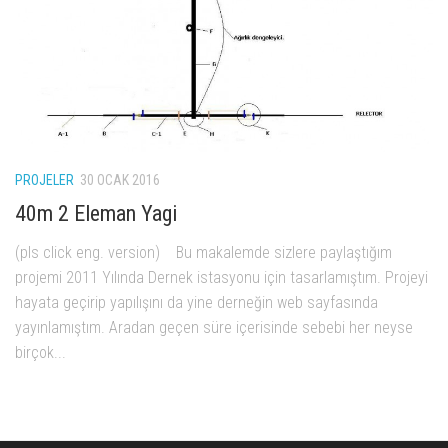
PROJELER
30 OCAK 2016
40m 2 Eleman Yagi
(pls click eng. version) Bu makalemde sizlere paylaştığım
projemi 2011 Yılında Dernek istasyonu için tasarlamıştım. Projeyi
hayata geçirip yapılışını da yine derneğin web sayfasında
yayınlamıştım. Aradan geçen süre içerisinde sebebi her neyse
birçok...