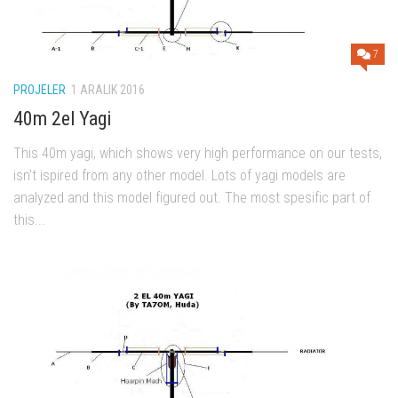
7
PROJELER
1 ARALIK 2016
40m 2el Yagi
This 40m yagi, which shows very high performance on our tests,
isn’t ispired from any other model. Lots of yagi models are
analyzed and this model figured out. The most spesific part of
this...