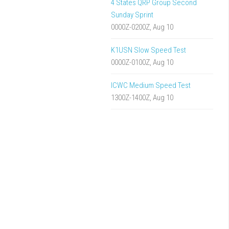
4 States QRP Group Second
Sunday Sprint
0000Z-0200Z, Aug 10
K1USN Slow Speed Test
0000Z-0100Z, Aug 10
ICWC Medium Speed Test
1300Z-1400Z, Aug 10