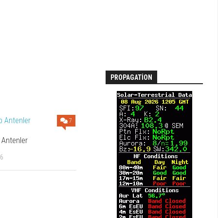
PROPAGATION
7
 Antenler
16