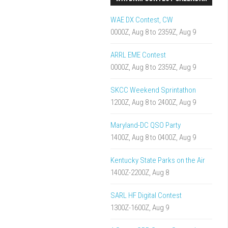
WAE DX Contest, CW
0000Z, Aug 8 to 2359Z, Aug 9
ARRL EME Contest
0000Z, Aug 8 to 2359Z, Aug 9
SKCC Weekend Sprintathon
1200Z, Aug 8 to 2400Z, Aug 9
Maryland-DC QSO Party
1400Z, Aug 8 to 0400Z, Aug 9
Kentucky State Parks on the Air
1400Z-2200Z, Aug 8
SARL HF Digital Contest
1300Z-1600Z, Aug 9