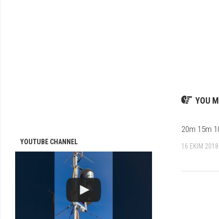
-
KENWOOD
YOU M
20m 15m 10
YOUTUBE CHANNEL
16 EKIM 2018