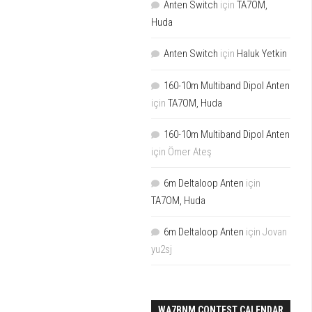
Anten Switch
için
TA7OM,
Huda
Anten Switch
için
Haluk Yetkin
160-10m Multiband Dipol Anten
için
TA7OM, Huda
160-10m Multiband Dipol Anten
için
Ömer Ateş
6m Deltaloop Anten
için
TA7OM, Huda
6m Deltaloop Anten
için
Jovan
yu2sj
WA7BNM CONTEST CALENDAR