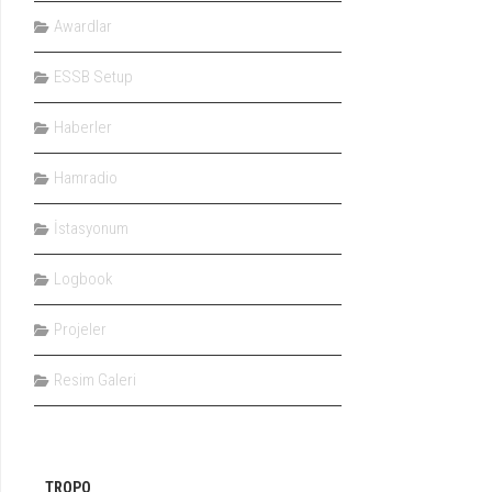
Awardlar
ESSB Setup
Haberler
Hamradio
İstasyonum
Logbook
Projeler
Resim Galeri
TROPO