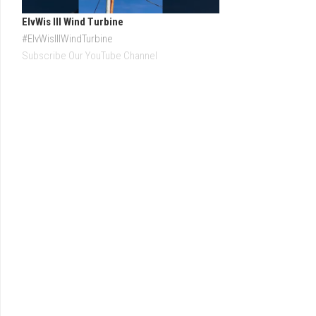
ElvWis lll Wind Turbine
#ElvWislllWindTurbine
Subscribe Our YouTube Channel