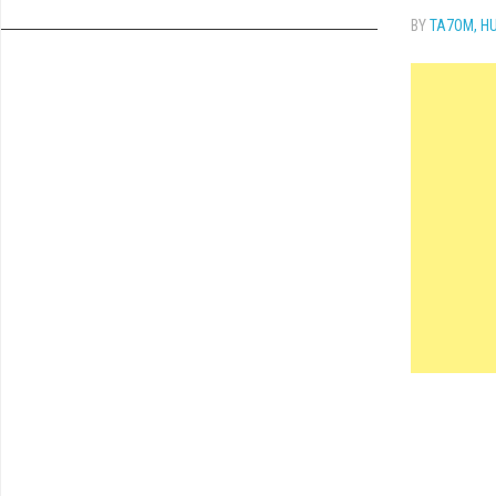
PROJELERI
Nedir?
Box
BY
TA7OM, H
MY
(RIB)
LOGBOOK
1:1
ICOM
Balun
KW
CI-
Nedir?
CURENT
V
Nasıl
AWARD’LARIM
BALUN
-
Çalır?
YAESU
Nasıl
VIDEO
-
Yapılır?
UGLY
GALERI
KENWOOD
BALUN
Sinyal
RESIM
Yayılım
ANTEN
GALERI
Açısı
SWITCH
RADIO
INTERFACE
BOX
(RIB)
ICOM
CI-
V
-
YAESU