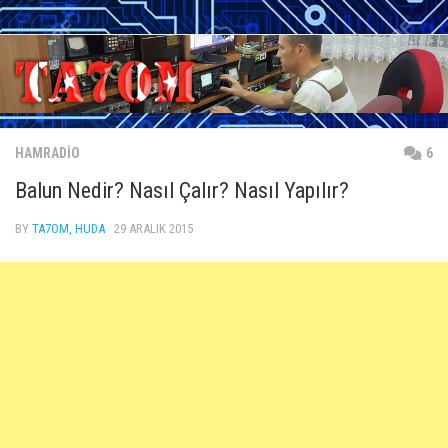
Skip
to
content
HAMRADIO
6
Balun Nedir? Nasıl Çalır? Nasıl Yapılır?
BY
TA7OM, HUDA
· 29 ARALIK 2015