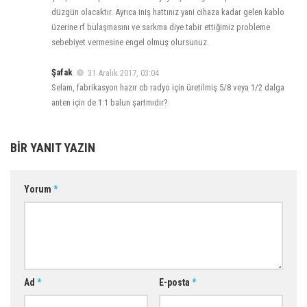
düzgün olacaktır. Ayrıca iniş hattınız yani cihaza kadar gelen kablo
üzerine rf bulaşmasını ve sarkma diye tabir ettiğimiz probleme
sebebiyet vermesine engel olmuş olursunuz.
Şafak
31 Aralık 2017, 03:04
Selam, fabrikasyon hazır cb radyo için üretilmiş 5/8 veya 1/2 dalga
anten için de 1:1 balun şartmıdır?
BIR YANIT YAZIN
Yorum
*
Ad
*
E-posta
*