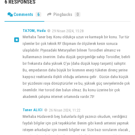
6 RESPONSES
Comments
6
Pingbacks
0
TA7OM, Huda
29 Nisan 2024, 15:28
Merhaba Taner bey. Konu oldukça uzun ve karmaşık bir konu. Tur tür
işlemler bir çok teknik RF Ekipmanı ile ölçülerek kesin sonuca
ulaşılabilir. Piyasadaki Metaryalleri bilinen Toroidleri almanız ve
kullanmanızı öneririm. Daha düşük geçirgenliğe sahip Toroidler, belirli
bir frekansta daha yüksek Q’ya (daha düşük kayıp tanjantı) sahiptir.
Bu, empedansın daha büyük bir kısmının enerji tüketen direnç yerine
kayıpsız reaktansla ilişkili olduğu anlamına gelir . Gücün daha küçük
bir yüzdesini ısıya dönüştürürler ve bu, yüksek güç seviyelerinde çok
önemlidir. Her toroid den balun olmaz. Bu konu üzerine bir çok
akademik çalışma internet ortamında vardır.73!
Taner ALICI
26 Nisan 2024, 11:22
Merhaba Hüdaverdi bey, balunlarla ilgili yazınızı okudum, verdiğiniz
faydalı bilgiler için çok teşekkürler. Benim gibi kendi antenini yapmak
isteyen arkadaşlar için önemli bilgiler var. Size bazı sorularım olacak ,