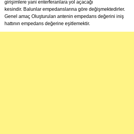
girişimlere yani enterferanlara yol açacağı
kesindir. Balunlar empedanslarına göre değişmektedirler.
Genel amaç Oluşturulan antenin empedans değerini iniş
hattının empedans değerine eşitlemektir.