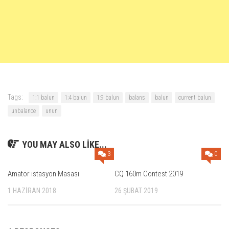
Tags:
1:1 balun
1:4 balun
1:9 balun
balans
balun
current balun
unbalance
unun
YOU MAY ALSO LIKE...
3
0
Amatör istasyon Masası
CQ 160m Contest 2019
1 HAZIRAN 2018
26 ŞUBAT 2019