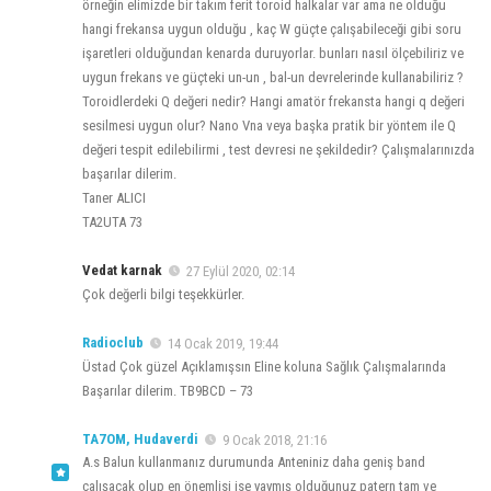
örneğin elimizde bir takım ferit toroid halkalar var ama ne olduğu
hangi frekansa uygun olduğu , kaç W güçte çalışabileceği gibi soru
işaretleri olduğundan kenarda duruyorlar. bunları nasıl ölçebiliriz ve
uygun frekans ve güçteki un-un , bal-un devrelerinde kullanabiliriz ?
Toroidlerdeki Q değeri nedir? Hangi amatör frekansta hangi q değeri
sesilmesi uygun olur? Nano Vna veya başka pratik bir yöntem ile Q
değeri tespit edilebilirmi , test devresi ne şekildedir? Çalışmalarınızda
başarılar dilerim.
Taner ALICI
TA2UTA 73
Vedat karnak
27 Eylül 2020, 02:14
Çok değerli bilgi teşekkürler.
Radioclub
14 Ocak 2019, 19:44
Üstad Çok güzel Açıklamışsın Eline koluna Sağlık Çalışmalarında
Başarılar dilerim. TB9BCD – 73
TA7OM, Hudaverdi
9 Ocak 2018, 21:16
A.s Balun kullanmanız durumunda Anteniniz daha geniş band
çalışacak olup en önemlisi ise yaymış olduğunuz patern tam ve