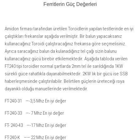
Ferritlerin Güç Değerleri
Amidon firması tarafından üretilen Toroidlerin yapılan testlerinde en iyi
çalıştıkları frekanslar aşağıda verilmiştir. Bir balun yapacaksanız
kullanacağınız Toroidi çalıştıracağınız frekansa göre seçmelisiniz.
Ayrıca saracağınız balun da kulanadığınız tel çağı sizin balunu
kullanacağınız gücü birebir etkilemektedir. Aşağıda tabloda verilen
FT240 tipi toroidler normal şartlarda 2mm tel ile sarıldığında 1KW
sürekli güce rahatlıkla dayanabilmektedir. 2KW lık bir gücü ise SSB
haberleşmesinde çalıştırılabilir. Belirtilen güçlerin üreteceği ısıya
dayanıklı olduğu manuellerinde verilmektedir.
FT-240-31 —-3,5 Mhz En iyi değer
FT-240-33 —- 7 Mhz En iyi değer
FT- 240-43 —-17 Mhz En iyi değer
FT-240-K —— 22 Mhz En iyi değer