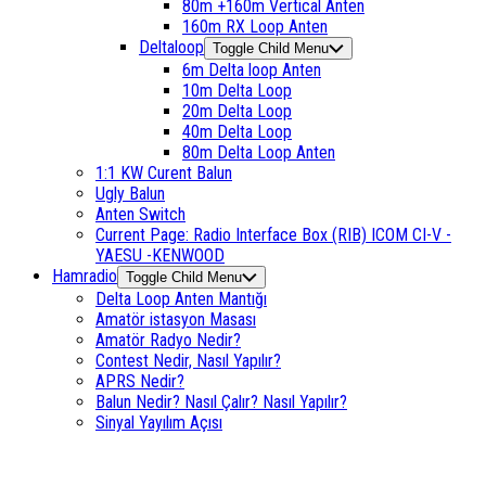
80m +160m Vertical Anten
160m RX Loop Anten
Deltaloop
Toggle Child Menu
6m Delta loop Anten
10m Delta Loop
20m Delta Loop
40m Delta Loop
80m Delta Loop Anten
1:1 KW Curent Balun
Ugly Balun
Anten Switch
Current Page:
Radio Interface Box (RIB) ICOM CI-V -
YAESU -KENWOOD
Hamradio
Toggle Child Menu
Delta Loop Anten Mantığı
Amatör istasyon Masası
Amatör Radyo Nedir?
Contest Nedir, Nasıl Yapılır?
APRS Nedir?
Balun Nedir? Nasıl Çalır? Nasıl Yapılır?
Sinyal Yayılım Açısı