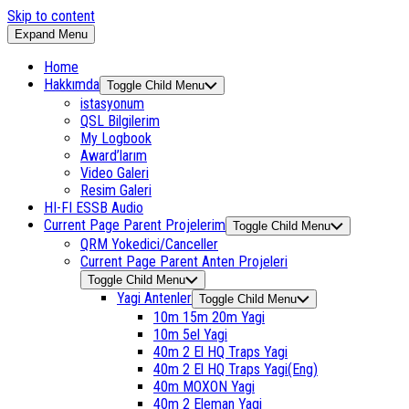
Skip to content
Expand Menu
Home
Hakkımda
Toggle Child Menu
istasyonum
QSL Bilgilerim
My Logbook
Award’larım
Video Galeri
Resim Galeri
HI-FI ESSB Audio
Current Page Parent
Projelerim
Toggle Child Menu
QRM Yokedici/Canceller
Current Page Parent
Anten Projeleri
Toggle Child Menu
Yagi Antenler
Toggle Child Menu
10m 15m 20m Yagi
10m 5el Yagi
40m 2 El HQ Traps Yagi
40m 2 El HQ Traps Yagi(Eng)
40m MOXON Yagi
40m 2 Eleman Yagi