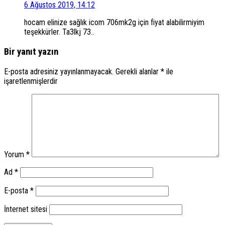
6 Ağustos 2019, 14:12
hocam elinize sağlık icom 706mk2g için fiyat alabilirmiyim
teşekkürler. Ta3lkj 73..
Bir yanıt yazın
E-posta adresiniz yayınlanmayacak.
Gerekli alanlar
*
ile
işaretlenmişlerdir
Yorum
*
Ad
*
E-posta
*
İnternet sitesi