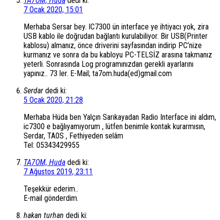
TA7OM, Huda
dedi ki:
7 Ocak 2020, 15:01
Merhaba Sersar bey. IC7300 ün interface ye ihtiyacı yok, zira
USB kablo ile doğrudan bağlantı kurulabiliyor. Bir USB(Printer
kablosu) almanız, önce driverini sayfasından indirip PC’nize
kurmanız ve sonra da bu kabloyu PC-TELSİZ arasına takmanız
yeterli. Sonrasında Log programınızdan gerekli ayarlarını
yapınız.. 73 ler. E-Mail; ta7om.huda(ed)gmail.com
Serdar
dedi ki:
5 Ocak 2020, 21:28
Merhaba Hüda ben Yalçın Sarıkayadan Radio Interface ini aldım,
ic7300 e bağlıyamıyorum , lütfen benimle kontak kurarmısın,
Serdar, TA0S , Fethiyeden selâm
Tel: 05343429955
TA7OM, Huda
dedi ki:
7 Ağustos 2019, 23:11
Teşekkür ederim..
E-mail gönderdim.
hakan turhan
dedi ki: