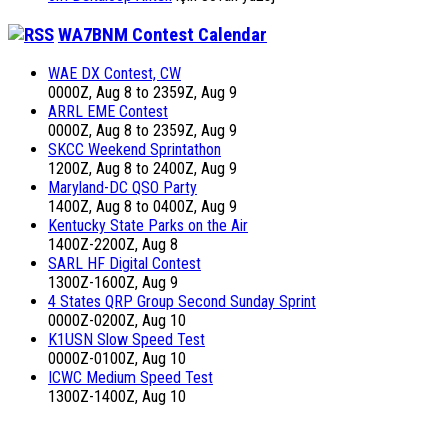
WA7BNM Contest Calendar
WAE DX Contest, CW
0000Z, Aug 8 to 2359Z, Aug 9
ARRL EME Contest
0000Z, Aug 8 to 2359Z, Aug 9
SKCC Weekend Sprintathon
1200Z, Aug 8 to 2400Z, Aug 9
Maryland-DC QSO Party
1400Z, Aug 8 to 0400Z, Aug 9
Kentucky State Parks on the Air
1400Z-2200Z, Aug 8
SARL HF Digital Contest
1300Z-1600Z, Aug 9
4 States QRP Group Second Sunday Sprint
0000Z-0200Z, Aug 10
K1USN Slow Speed Test
0000Z-0100Z, Aug 10
ICWC Medium Speed Test
1300Z-1400Z, Aug 10