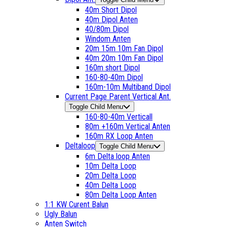
40m Short Dipol
40m Dipol Anten
40/80m Dipol
Windom Anten
20m 15m 10m Fan Dipol
40m 20m 10m Fan Dipol
160m short Dipol
160-80-40m Dipol
160m-10m Multiband Dipol
Current Page Parent
Vertical Ant.
Toggle Child Menu
160-80-40m Verticall
80m +160m Vertical Anten
160m RX Loop Anten
Deltaloop
Toggle Child Menu
6m Delta loop Anten
10m Delta Loop
20m Delta Loop
40m Delta Loop
80m Delta Loop Anten
1:1 KW Curent Balun
Ugly Balun
Anten Switch