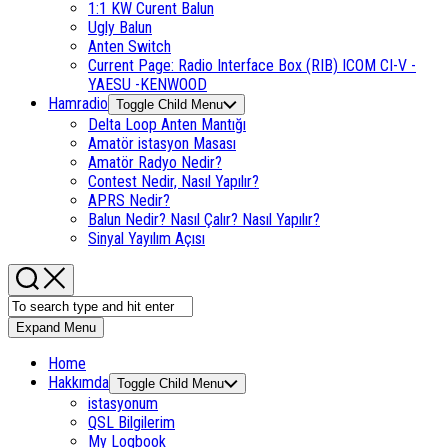
1:1 KW Curent Balun
Ugly Balun
Anten Switch
Current Page:
Radio Interface Box (RIB) ICOM CI-V -
YAESU -KENWOOD
Hamradio
Toggle Child Menu
Delta Loop Anten Mantığı
Amatör istasyon Masası
Amatör Radyo Nedir?
Contest Nedir, Nasıl Yapılır?
APRS Nedir?
Balun Nedir? Nasıl Çalır? Nasıl Yapılır?
Sinyal Yayılım Açısı
Expand Menu
Home
Hakkımda
Toggle Child Menu
istasyonum
QSL Bilgilerim
My Logbook