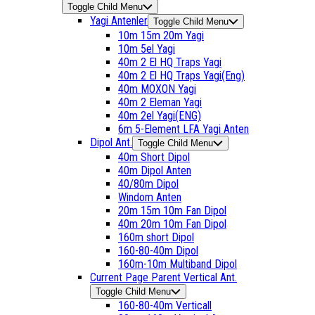
Toggle Child Menu
Yagi Antenler
Toggle Child Menu
10m 15m 20m Yagi
10m 5el Yagi
40m 2 El HQ Traps Yagi
40m 2 El HQ Traps Yagi(Eng)
40m MOXON Yagi
40m 2 Eleman Yagi
40m 2el Yagi(ENG)
6m 5-Element LFA Yagi Anten
Dipol Ant.
Toggle Child Menu
40m Short Dipol
40m Dipol Anten
40/80m Dipol
Windom Anten
20m 15m 10m Fan Dipol
40m 20m 10m Fan Dipol
160m short Dipol
160-80-40m Dipol
160m-10m Multiband Dipol
Current Page Parent
Vertical Ant.
Toggle Child Menu
160-80-40m Verticall