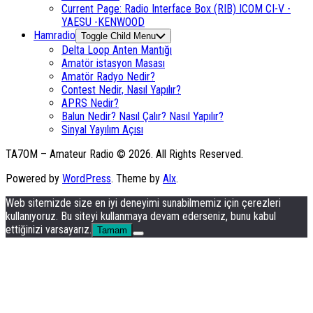
Current Page:
Radio Interface Box (RIB) ICOM CI-V -
YAESU -KENWOOD
Hamradio
Toggle Child Menu
Delta Loop Anten Mantığı
Amatör istasyon Masası
Amatör Radyo Nedir?
Contest Nedir, Nasıl Yapılır?
APRS Nedir?
Balun Nedir? Nasıl Çalır? Nasıl Yapılır?
Sinyal Yayılım Açısı
TA7OM – Amateur Radio © 2026. All Rights Reserved.
Powered by
WordPress
. Theme by
Alx
.
Web sitemizde size en iyi deneyimi sunabilmemiz için çerezleri
kullanıyoruz. Bu siteyi kullanmaya devam ederseniz, bunu kabul
ettiğinizi varsayarız.
Tamam