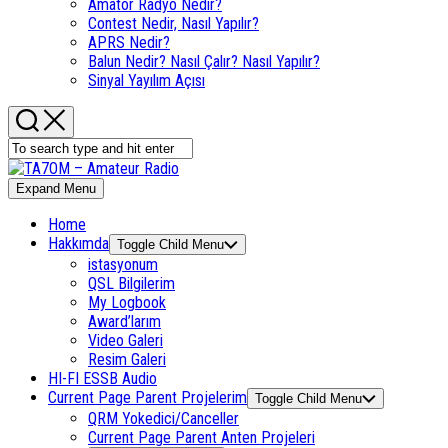
Amatör Radyo Nedir?
Contest Nedir, Nasıl Yapılır?
APRS Nedir?
Balun Nedir? Nasıl Çalır? Nasıl Yapılır?
Sinyal Yayılım Açısı
Expand Menu
Home
Hakkımda
Toggle Child Menu
istasyonum
QSL Bilgilerim
My Logbook
Award’larım
Video Galeri
Resim Galeri
HI-FI ESSB Audio
Current Page Parent
Projelerim
Toggle Child Menu
QRM Yokedici/Canceller
Current Page Parent
Anten Projeleri