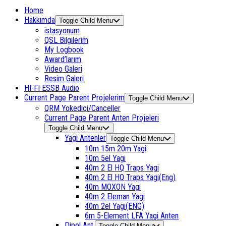
Home
Hakkımda
Toggle Child Menu
istasyonum
QSL Bilgilerim
My Logbook
Award’larım
Video Galeri
Resim Galeri
HI-FI ESSB Audio
Current Page Parent
Projelerim
Toggle Child Menu
QRM Yokedici/Canceller
Current Page Parent
Anten Projeleri
Toggle Child Menu
Yagi Antenler
Toggle Child Menu
10m 15m 20m Yagi
10m 5el Yagi
40m 2 El HQ Traps Yagi
40m 2 El HQ Traps Yagi(Eng)
40m MOXON Yagi
40m 2 Eleman Yagi
40m 2el Yagi(ENG)
6m 5-Element LFA Yagi Anten
Dipol Ant.
Toggle Child Menu