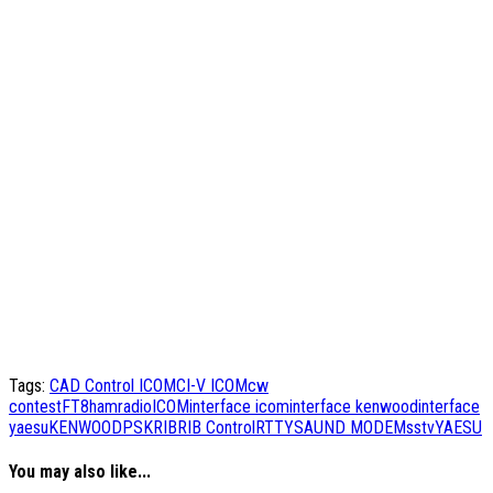
Tags:
CAD Control ICOM
CI-V ICOM
cw
contest
FT8
hamradio
ICOM
interface icom
interface kenwood
interface
yaesu
KENWOOD
PSK
RIB
RIB Control
RTTY
SAUND MODEM
sstv
YAESU
You may also like...