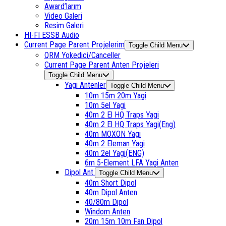
Award’larım
Video Galeri
Resim Galeri
HI-FI ESSB Audio
Current Page Parent
Projelerim
Toggle Child Menu
QRM Yokedici/Canceller
Current Page Parent
Anten Projeleri
Toggle Child Menu
Yagi Antenler
Toggle Child Menu
10m 15m 20m Yagi
10m 5el Yagi
40m 2 El HQ Traps Yagi
40m 2 El HQ Traps Yagi(Eng)
40m MOXON Yagi
40m 2 Eleman Yagi
40m 2el Yagi(ENG)
6m 5-Element LFA Yagi Anten
Dipol Ant.
Toggle Child Menu
40m Short Dipol
40m Dipol Anten
40/80m Dipol
Windom Anten
20m 15m 10m Fan Dipol