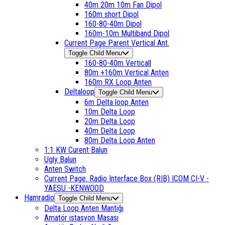
40m 20m 10m Fan Dipol
160m short Dipol
160-80-40m Dipol
160m-10m Multiband Dipol
Current Page Parent
Vertical Ant.
Toggle Child Menu
160-80-40m Verticall
80m +160m Vertical Anten
160m RX Loop Anten
Deltaloop
Toggle Child Menu
6m Delta loop Anten
10m Delta Loop
20m Delta Loop
40m Delta Loop
80m Delta Loop Anten
1:1 KW Curent Balun
Ugly Balun
Anten Switch
Current Page:
Radio Interface Box (RIB) ICOM CI-V -
YAESU -KENWOOD
Hamradio
Toggle Child Menu
Delta Loop Anten Mantığı
Amatör istasyon Masası