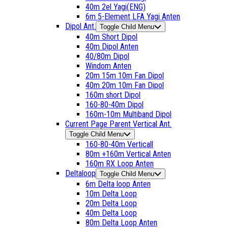
40m 2el Yagi(ENG)
6m 5-Element LFA Yagi Anten
Dipol Ant.
Toggle Child Menu
40m Short Dipol
40m Dipol Anten
40/80m Dipol
Windom Anten
20m 15m 10m Fan Dipol
40m 20m 10m Fan Dipol
160m short Dipol
160-80-40m Dipol
160m-10m Multiband Dipol
Current Page Parent
Vertical Ant.
Toggle Child Menu
160-80-40m Verticall
80m +160m Vertical Anten
160m RX Loop Anten
Deltaloop
Toggle Child Menu
6m Delta loop Anten
10m Delta Loop
20m Delta Loop
40m Delta Loop
80m Delta Loop Anten