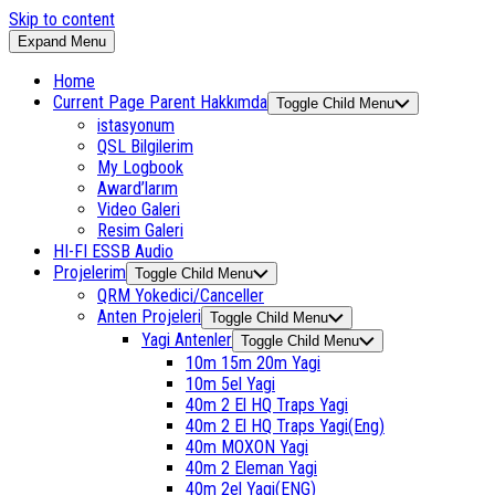
Skip to content
Expand Menu
Home
Current Page Parent
Hakkımda
Toggle Child Menu
istasyonum
QSL Bilgilerim
My Logbook
Award’larım
Video Galeri
Resim Galeri
HI-FI ESSB Audio
Projelerim
Toggle Child Menu
QRM Yokedici/Canceller
Anten Projeleri
Toggle Child Menu
Yagi Antenler
Toggle Child Menu
10m 15m 20m Yagi
10m 5el Yagi
40m 2 El HQ Traps Yagi
40m 2 El HQ Traps Yagi(Eng)
40m MOXON Yagi
40m 2 Eleman Yagi
40m 2el Yagi(ENG)