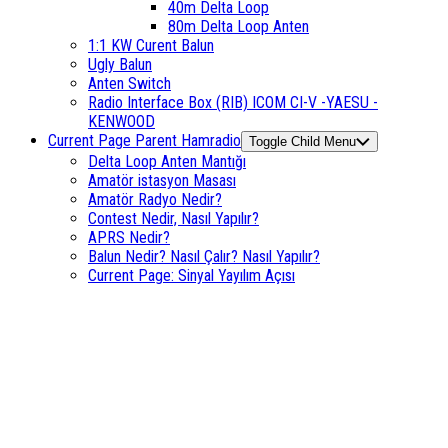
40m Delta Loop
80m Delta Loop Anten
1:1 KW Curent Balun
Ugly Balun
Anten Switch
Radio Interface Box (RIB) ICOM CI-V -YAESU -
KENWOOD
Current Page Parent
Hamradio
Toggle Child Menu
Delta Loop Anten Mantığı
Amatör istasyon Masası
Amatör Radyo Nedir?
Contest Nedir, Nasıl Yapılır?
APRS Nedir?
Balun Nedir? Nasıl Çalır? Nasıl Yapılır?
Current Page:
Sinyal Yayılım Açısı