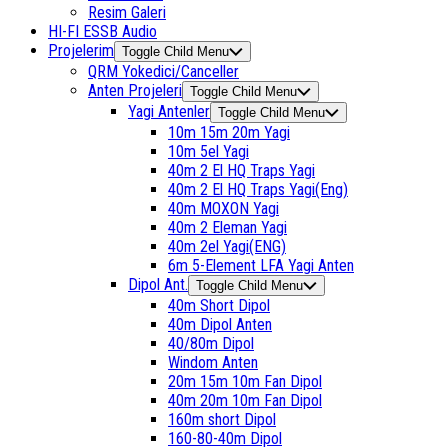
Resim Galeri
HI-FI ESSB Audio
Projelerim
Toggle Child Menu
QRM Yokedici/Canceller
Anten Projeleri
Toggle Child Menu
Yagi Antenler
Toggle Child Menu
10m 15m 20m Yagi
10m 5el Yagi
40m 2 El HQ Traps Yagi
40m 2 El HQ Traps Yagi(Eng)
40m MOXON Yagi
40m 2 Eleman Yagi
40m 2el Yagi(ENG)
6m 5-Element LFA Yagi Anten
Dipol Ant.
Toggle Child Menu
40m Short Dipol
40m Dipol Anten
40/80m Dipol
Windom Anten
20m 15m 10m Fan Dipol
40m 20m 10m Fan Dipol
160m short Dipol
160-80-40m Dipol