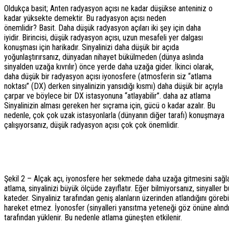
Oldukça basit; Anten radyasyon açısı ne kadar düşükse anteniniz o
kadar yüksekte demektir. Bu radyasyon açısı neden
önemlidir? Basit. Daha düşük radyasyon açıları iki şey için daha
iyidir. Birincisi, düşük radyasyon açısı, uzun mesafeli yer dalgası
konuşması için harikadır. Sinyalinizi daha düşük bir açıda
yoğunlaştırırsanız, dünyadan nihayet bükülmeden (dünya aslında
sinyalden uzağa kıvrılır) önce yerde daha uzağa gider. İkinci olarak,
daha düşük bir radyasyon açısı iyonosfere (atmosferin siz “atlama
noktası” (DX) derken sinyalinizin yansıdığı kısmı) daha düşük bir açıyla
çarpar ve böylece bir DX istasyonuna “atlayabilir”. daha az atlama
Sinyalinizin alması gereken her sıçrama için, gücü o kadar azalır. Bu
nedenle, çok çok uzak istasyonlarla (dünyanın diğer tarafı) konuşmaya
çalışıyorsanız, düşük radyasyon açısı çok çok önemlidir.
Şekil 2 – Alçak açı, iyonosfere her sekmede daha uzağa gitmesini sağla
atlama, sinyalinizi büyük ölçüde zayıflatır. Eğer bilmiyorsanız, sinyaller
kateder. Sinyaliniz tarafından geniş alanların üzerinden atlandığını görebi
hareket etmez. İyonosfer (sinyalleri yansıtma yeteneği göz önüne alınd
tarafından yüklenir. Bu nedenle atlama güneşten etkilenir.