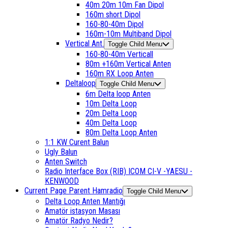
40m 20m 10m Fan Dipol
160m short Dipol
160-80-40m Dipol
160m-10m Multiband Dipol
Vertical Ant.
Toggle Child Menu
160-80-40m Verticall
80m +160m Vertical Anten
160m RX Loop Anten
Deltaloop
Toggle Child Menu
6m Delta loop Anten
10m Delta Loop
20m Delta Loop
40m Delta Loop
80m Delta Loop Anten
1:1 KW Curent Balun
Ugly Balun
Anten Switch
Radio Interface Box (RIB) ICOM CI-V -YAESU -
KENWOOD
Current Page Parent
Hamradio
Toggle Child Menu
Delta Loop Anten Mantığı
Amatör istasyon Masası
Amatör Radyo Nedir?