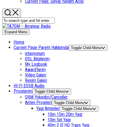
Current Page:
Sinyal Yayılım Açısı
Expand Menu
Home
Current Page Parent
Hakkımda
Toggle Child Menu
istasyonum
QSL Bilgilerim
My Logbook
Award’larım
Video Galeri
Resim Galeri
HI-FI ESSB Audio
Projelerim
Toggle Child Menu
QRM Yokedici/Canceller
Anten Projeleri
Toggle Child Menu
Yagi Antenler
Toggle Child Menu
10m 15m 20m Yagi
10m 5el Yagi
40m 2 El HQ Traps Yagi