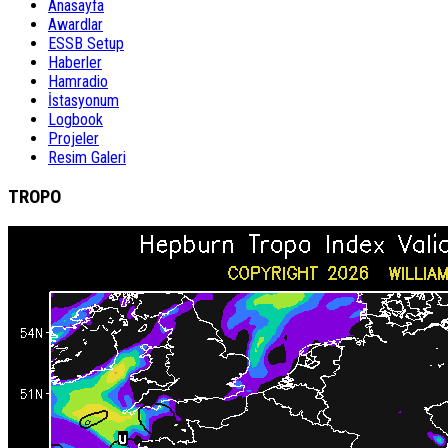
Anasayfa
Awardlar
ESSB Setup
Haberler
Hamradio
İstasyonum
Logbook
Projeler
Resim Galeri
TROPO