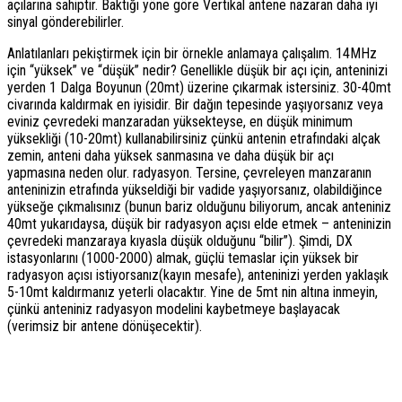
açılarına sahiptir. Baktığı yöne göre Vertikal antene nazaran daha iyi
sinyal gönderebilirler.
Anlatılanları pekiştirmek için bir örnekle anlamaya çalışalım. 14MHz
için “yüksek” ve “düşük” nedir? Genellikle düşük bir açı için, anteninizi
yerden 1 Dalga Boyunun (20mt) üzerine çıkarmak istersiniz. 30-40mt
civarında kaldırmak en iyisidir. Bir dağın tepesinde yaşıyorsanız veya
eviniz çevredeki manzaradan yüksekteyse, en düşük minimum
yüksekliği (10-20mt) kullanabilirsiniz çünkü antenin etrafındaki alçak
zemin, anteni daha yüksek sanmasına ve daha düşük bir açı
yapmasına neden olur. radyasyon. Tersine, çevreleyen manzaranın
anteninizin etrafında yükseldiği bir vadide yaşıyorsanız, olabildiğince
yükseğe çıkmalısınız (bunun bariz olduğunu biliyorum, ancak anteniniz
40mt yukarıdaysa, düşük bir radyasyon açısı elde etmek – anteninizin
çevredeki manzaraya kıyasla düşük olduğunu “bilir”). Şimdi, DX
istasyonlarını (1000-2000) almak, güçlü temaslar için yüksek bir
radyasyon açısı istiyorsanız(kayın mesafe), anteninizi yerden yaklaşık
5-10mt kaldırmanız yeterli olacaktır. Yine de 5mt nin altına inmeyin,
çünkü anteniniz radyasyon modelini kaybetmeye başlayacak
(verimsiz bir antene dönüşecektir).