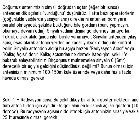
Çoğumuz antenimizin sinyali doğrudan uçtan (eğer bir ışınsa)
antenden dik açılarla “vurduğunu” düşünürüz. Hatta bazı operatörlerin
(çoğunlukla vadilerde yaşayanların) direklerini antenleri bom yere
paralel olmayacak şekilde büktüğünü bile gördüm (bunu yapmayın,
okumaya devam edin). Sinyali vadinin dışına göndermeyi umuyorlar.
Teknik olarak akıldığında işler böyle yürümüyor. Sinyalin antenden çıkış
açısı, esas olarak antenin yerden ne kadar yüksek olduğu ile kontrol
edilir. Sinyalin antenden aldığı bu açıya bazen “Radyasyon Açısı” veya
“Kalkış Açısı” denir. Kalkış açısından ne demek istediğimi şekil 1’e
bakarak anlayabilirsiniz. Birçoğunuz muhtemelen sinyalin 0 (Sıfır)
derecelik bir açıyla geldiğini düşündünüz, değil mi? Bunun olması için
anteninizin minimum 100-150m kule üzerinde veya daha fazla fazla
havada olması gerekir!
Şekil 1 – Radyasyon açısı. Bu şekil dikey bir anteni göstermektedir, an
tüm anten türleri için aynıdır. Gölgeli alan en kullanışlı açıları gösterir (1
derece). Bu radyasyon açısını elde etmek için anteninizin sırasıyla yakla
25 ft arasında olması gerekir.