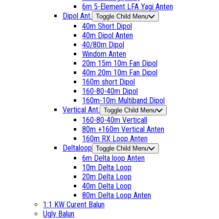
6m 5-Element LFA Yagi Anten
Dipol Ant.
Toggle Child Menu
40m Short Dipol
40m Dipol Anten
40/80m Dipol
Windom Anten
20m 15m 10m Fan Dipol
40m 20m 10m Fan Dipol
160m short Dipol
160-80-40m Dipol
160m-10m Multiband Dipol
Vertical Ant.
Toggle Child Menu
160-80-40m Verticall
80m +160m Vertical Anten
160m RX Loop Anten
Deltaloop
Toggle Child Menu
6m Delta loop Anten
10m Delta Loop
20m Delta Loop
40m Delta Loop
80m Delta Loop Anten
1:1 KW Curent Balun
Ugly Balun