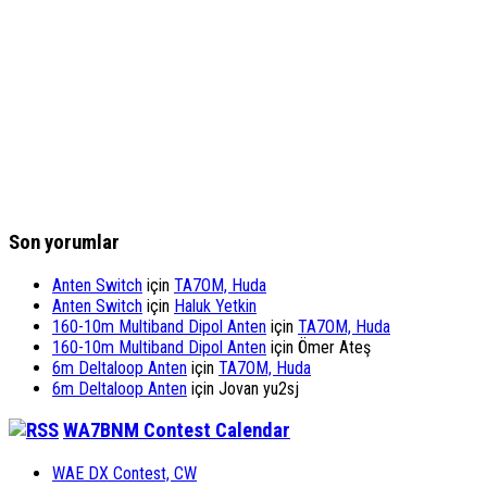
Son yorumlar
Anten Switch
için
TA7OM, Huda
Anten Switch
için
Haluk Yetkin
160-10m Multiband Dipol Anten
için
TA7OM, Huda
160-10m Multiband Dipol Anten
için
Ömer Ateş
6m Deltaloop Anten
için
TA7OM, Huda
6m Deltaloop Anten
için
Jovan yu2sj
WA7BNM Contest Calendar
WAE DX Contest, CW