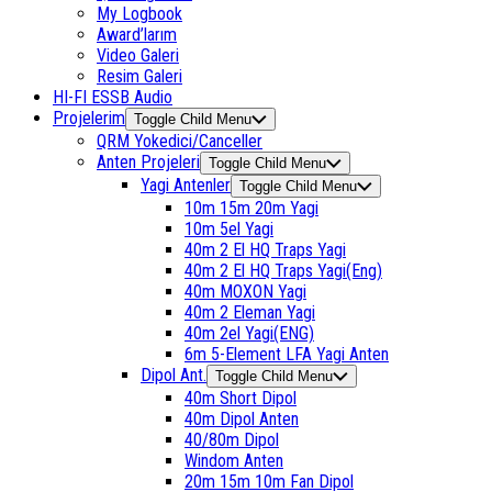
My Logbook
Award’larım
Video Galeri
Resim Galeri
HI-FI ESSB Audio
Projelerim
Toggle Child Menu
QRM Yokedici/Canceller
Anten Projeleri
Toggle Child Menu
Yagi Antenler
Toggle Child Menu
10m 15m 20m Yagi
10m 5el Yagi
40m 2 El HQ Traps Yagi
40m 2 El HQ Traps Yagi(Eng)
40m MOXON Yagi
40m 2 Eleman Yagi
40m 2el Yagi(ENG)
6m 5-Element LFA Yagi Anten
Dipol Ant.
Toggle Child Menu
40m Short Dipol
40m Dipol Anten
40/80m Dipol
Windom Anten
20m 15m 10m Fan Dipol