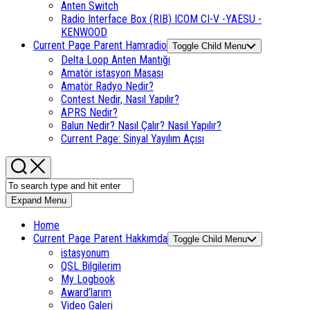
Anten Switch
Radio Interface Box (RIB) ICOM CI-V -YAESU -
KENWOOD
Current Page Parent
Hamradio
Toggle Child Menu
Delta Loop Anten Mantığı
Amatör istasyon Masası
Amatör Radyo Nedir?
Contest Nedir, Nasıl Yapılır?
APRS Nedir?
Balun Nedir? Nasıl Çalır? Nasıl Yapılır?
Current Page:
Sinyal Yayılım Açısı
Expand Menu
Home
Current Page Parent
Hakkımda
Toggle Child Menu
istasyonum
QSL Bilgilerim
My Logbook
Award’larım
Video Galeri