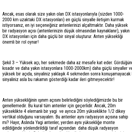
Ancak, esas olarak size yakın olan DX istasyonlarıyla (sizden 1000-
2000 km uzaktaki DX istasyonları) en güçlü sinyalle iletişim kurmak
istiyorsanız, en iyi seçeneğiniz antenlerinizi alçaltmaktır. Daha yüksek
bir radyasyon açısı (antenlerinizin düşük olmasından kaynaklanır), yakın
DX istasyonları için daha güçlü bir sinyal oluşturur. Anten yüksekliği
önemli bir rol oynar!
Şekil 3 – Yüksek açı, her sekmede daha az mesafe kat eder. Gördüğünüz
kısadır ve daha yakın istasyonlara 1000-2000km) daha güçlü sinyaller ver
yüksek bir açıda, sinyaliniz yaklaşık 4 sekmeden sonra konuşamayacak k
sinyaliniz asla bu rakamın gösterdiği kadar ileri gitmeyecektir!
Anten yüksekliğinin ışınım açısını belirlediğini söylediğimizde bu bir
genellemedir. Bu kural tüm antenler için geçerlidir. Ancak, 20m
yükseklikte 4 elemanlı bir yagi ve ayrıca 20m yükseklikte 1/2 dikey
vertikal olduğunu varsayalım. Bu antenler aynı radyasyon açısına sahip
mi? Hayır, Aslında Yagi antenler, yerden aynı yüksekliğe monte
edildiğinde yönlendirildiği taraf açısından daha düşük radyasyon