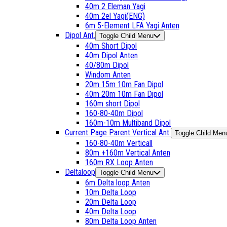
40m 2 Eleman Yagi
40m 2el Yagi(ENG)
6m 5-Element LFA Yagi Anten
Dipol Ant.
Toggle Child Menu
40m Short Dipol
40m Dipol Anten
40/80m Dipol
Windom Anten
20m 15m 10m Fan Dipol
40m 20m 10m Fan Dipol
160m short Dipol
160-80-40m Dipol
160m-10m Multiband Dipol
Current Page Parent
Vertical Ant.
Toggle Child Men
160-80-40m Verticall
80m +160m Vertical Anten
160m RX Loop Anten
Deltaloop
Toggle Child Menu
6m Delta loop Anten
10m Delta Loop
20m Delta Loop
40m Delta Loop
80m Delta Loop Anten