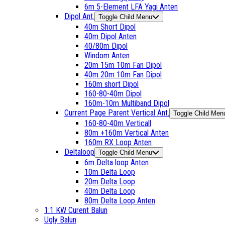
6m 5-Element LFA Yagi Anten
Dipol Ant.
Toggle Child Menu
40m Short Dipol
40m Dipol Anten
40/80m Dipol
Windom Anten
20m 15m 10m Fan Dipol
40m 20m 10m Fan Dipol
160m short Dipol
160-80-40m Dipol
160m-10m Multiband Dipol
Current Page Parent
Vertical Ant.
Toggle Child Men
160-80-40m Verticall
80m +160m Vertical Anten
160m RX Loop Anten
Deltaloop
Toggle Child Menu
6m Delta loop Anten
10m Delta Loop
20m Delta Loop
40m Delta Loop
80m Delta Loop Anten
1:1 KW Curent Balun
Ugly Balun