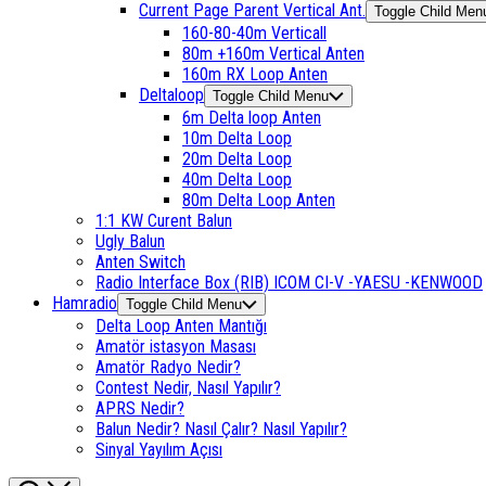
Current Page Parent
Vertical Ant.
Toggle Child Men
160-80-40m Verticall
80m +160m Vertical Anten
160m RX Loop Anten
Deltaloop
Toggle Child Menu
6m Delta loop Anten
10m Delta Loop
20m Delta Loop
40m Delta Loop
80m Delta Loop Anten
1:1 KW Curent Balun
Ugly Balun
Anten Switch
Radio Interface Box (RIB) ICOM CI-V -YAESU -KENWOOD
Hamradio
Toggle Child Menu
Delta Loop Anten Mantığı
Amatör istasyon Masası
Amatör Radyo Nedir?
Contest Nedir, Nasıl Yapılır?
APRS Nedir?
Balun Nedir? Nasıl Çalır? Nasıl Yapılır?
Sinyal Yayılım Açısı