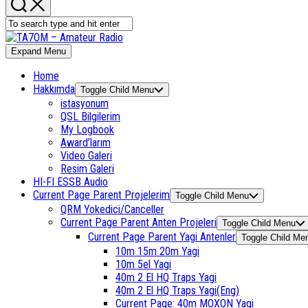
Expand Menu
Home
Hakkımda
Toggle Child Menu
istasyonum
QSL Bilgilerim
My Logbook
Award’larım
Video Galeri
Resim Galeri
HI-FI ESSB Audio
Current Page Parent
Projelerim
Toggle Child Menu
QRM Yokedici/Canceller
Current Page Parent
Anten Projeleri
Toggle Child Menu
Current Page Parent
Yagi Antenler
Toggle Child Me
10m 15m 20m Yagi
10m 5el Yagi
40m 2 El HQ Traps Yagi
40m 2 El HQ Traps Yagi(Eng)
Current Page:
40m MOXON Yagi