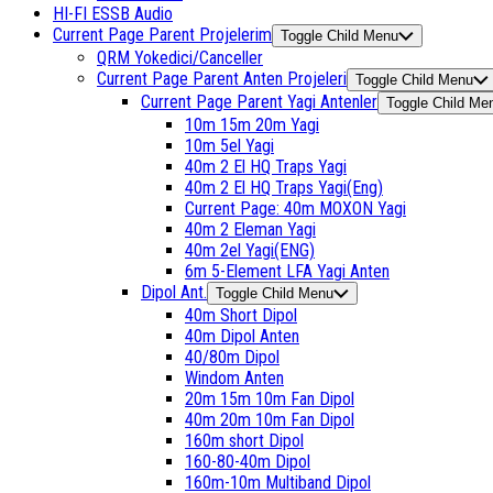
HI-FI ESSB Audio
Current Page Parent
Projelerim
Toggle Child Menu
QRM Yokedici/Canceller
Current Page Parent
Anten Projeleri
Toggle Child Menu
Current Page Parent
Yagi Antenler
Toggle Child Me
10m 15m 20m Yagi
10m 5el Yagi
40m 2 El HQ Traps Yagi
40m 2 El HQ Traps Yagi(Eng)
Current Page:
40m MOXON Yagi
40m 2 Eleman Yagi
40m 2el Yagi(ENG)
6m 5-Element LFA Yagi Anten
Dipol Ant.
Toggle Child Menu
40m Short Dipol
40m Dipol Anten
40/80m Dipol
Windom Anten
20m 15m 10m Fan Dipol
40m 20m 10m Fan Dipol
160m short Dipol
160-80-40m Dipol
160m-10m Multiband Dipol