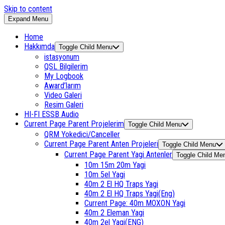
Skip to content
Expand Menu
Home
Hakkımda
Toggle Child Menu
istasyonum
QSL Bilgilerim
My Logbook
Award’larım
Video Galeri
Resim Galeri
HI-FI ESSB Audio
Current Page Parent
Projelerim
Toggle Child Menu
QRM Yokedici/Canceller
Current Page Parent
Anten Projeleri
Toggle Child Menu
Current Page Parent
Yagi Antenler
Toggle Child Me
10m 15m 20m Yagi
10m 5el Yagi
40m 2 El HQ Traps Yagi
40m 2 El HQ Traps Yagi(Eng)
Current Page:
40m MOXON Yagi
40m 2 Eleman Yagi
40m 2el Yagi(ENG)