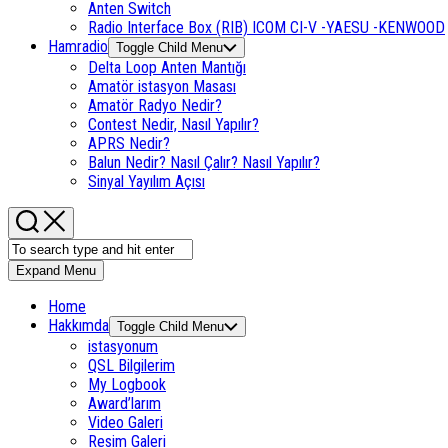
Anten Switch
Radio Interface Box (RIB) ICOM CI-V -YAESU -KENWOOD
Hamradio
Toggle Child Menu
Delta Loop Anten Mantığı
Amatör istasyon Masası
Amatör Radyo Nedir?
Contest Nedir, Nasıl Yapılır?
APRS Nedir?
Balun Nedir? Nasıl Çalır? Nasıl Yapılır?
Sinyal Yayılım Açısı
Expand Menu
Home
Hakkımda
Toggle Child Menu
istasyonum
QSL Bilgilerim
My Logbook
Award’larım
Video Galeri
Resim Galeri