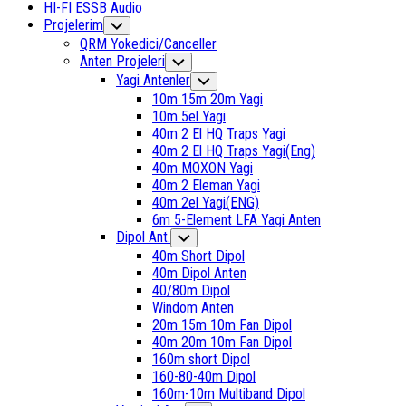
HI-FI ESSB Audio
Current
Projelerim
Toggle
Child
Page
QRM Yokedici/Canceller
Menu
Parent
Current
Anten Projeleri
Toggle
Child
Page
Yagi Antenler
Toggle
Menu
Parent
Child
10m 15m 20m Yagi
Menu
10m 5el Yagi
40m 2 El HQ Traps Yagi
40m 2 El HQ Traps Yagi(Eng)
40m MOXON Yagi
40m 2 Eleman Yagi
40m 2el Yagi(ENG)
6m 5-Element LFA Yagi Anten
Current
Dipol Ant.
Toggle
Child
Page
40m Short Dipol
Menu
Parent
40m Dipol Anten
40/80m Dipol
Windom Anten
20m 15m 10m Fan Dipol
40m 20m 10m Fan Dipol
160m short Dipol
Current
160-80-40m Dipol
Page:
160m-10m Multiband Dipol