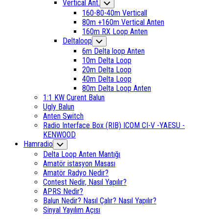
Current
Vertical Ant.
Toggle
Child
Page
160-80-40m Verticall
Menu
Parent
80m +160m Vertical Anten
160m RX Loop Anten
Deltaloop
Toggle
Child
6m Delta loop Anten
Menu
10m Delta Loop
20m Delta Loop
40m Delta Loop
80m Delta Loop Anten
1:1 KW Curent Balun
Ugly Balun
Anten Switch
Radio Interface Box (RIB) ICOM CI-V -YAESU -
KENWOOD
Hamradio
Toggle
Child
Delta Loop Anten Mantığı
Menu
Amatör istasyon Masası
Amatör Radyo Nedir?
Contest Nedir, Nasıl Yapılır?
APRS Nedir?
Balun Nedir? Nasıl Çalır? Nasıl Yapılır?
Sinyal Yayılım Açısı