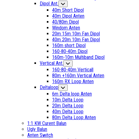
Current
Dipol Ant.
Toggle
Child
Page
40m Short Dipol
Menu
Parent
40m Dipol Anten
40/80m Dipol
Windom Anten
20m 15m 10m Fan Dipol
40m 20m 10m Fan Dipol
160m short Dipol
Current
160-80-40m Dipol
Page:
160m-10m Multiband Dipol
Current
Vertical Ant.
Toggle
Child
Page
160-80-40m Verticall
Menu
Parent
80m +160m Vertical Anten
160m RX Loop Anten
Deltaloop
Toggle
Child
6m Delta loop Anten
Menu
10m Delta Loop
20m Delta Loop
40m Delta Loop
80m Delta Loop Anten
1:1 KW Curent Balun
Ugly Balun
Anten Switch