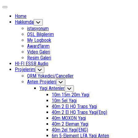
Skip
Expand
to
Menu
Home
content
Hakkımda
Toggle
Child
istasyonum
Menu
QSL Bilgilerim
My Logbook
Award’larım
Video Galeri
Resim Galeri
HI-FI ESSB Audio
Current
Projelerim
Toggle
Child
Page
QRM Yokedici/Canceller
Menu
Parent
Current
Anten Projeleri
Toggle
Child
Page
Yagi Antenler
Toggle
Menu
Parent
Child
10m 15m 20m Yagi
Menu
10m 5el Yagi
40m 2 El HQ Traps Yagi
40m 2 El HQ Traps Yagi(Eng)
40m MOXON Yagi
40m 2 Eleman Yagi
40m 2el Yagi(ENG)
6m 5-Element LFA Yagi Anten