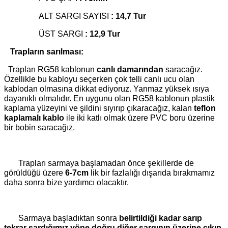
ALT SARGI SAYISI
:
14,7 Tur
ÜST SARGI
:
12,9 Tur
Trapların sarılması:
Trapları RG58 kablonun
canlı damarından
saracağız.
Özellikle bu kabloyu seçerken çok telli canlı ucu olan
kablodan olmasına dikkat ediyoruz. Yanmaz yüksek ısıya
dayanıklı olmalıdır. En uygunu olan RG58 kablonun plastik
kaplama yüzeyini ve şildini sıyırıp çıkaracağız, kalan
teflon
kaplamalı kablo
ile iki katlı olmak üzere PVC boru üzerine
bir bobin saracağız.
Trapları sarmaya başlamadan önce şekillerde de
görüldüğü üzere
6-7cm
lik bir fazlalığı dışarıda bırakmamız
daha sonra bize yardımcı olacaktır.
Sarmaya başladıktan sonra
belirtildiği kadar sarıp
tekrar sardığımız yöne doğru diğer sargının üzerine çıkıp