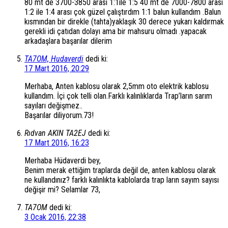
80 mt de 3700-3850 arası 1:1ile 1:5 40 mt de 7000-7800 arası
1:2 ile 1:4 arası çok güzel çalıştırdım 1:1 balun kullandım .Balun
kısmından bir direkle (tahta)yaklaşık 30 derece yukarı kaldırmak
gerekli idi çatıdan dolayı ama bir mahsuru olmadı .yapacak
arkadaşlara başarılar dilerim
TA7OM, Hudaverdi
dedi ki:
17 Mart 2016, 20:29
Merhaba, Anten kablosu olarak 2,5mm oto elektrik kablosu
kullandım. İçi çok telli olan.Farklı kalınlıklarda Trap’ların sarım
sayıları değişmez..
Başarılar diliyorum.73!
Rıdvan AKIN TA2EJ
dedi ki:
17 Mart 2016, 16:23
Merhaba Hüdaverdi bey,
Benim merak ettiğim traplarda değil de, anten kablosu olarak
ne kullandınız? farklı kalınlıkta kablolarda trap ların sayım sayısı
değişir mi? Selamlar 73,
TA7OM
dedi ki:
3 Ocak 2016, 22:38