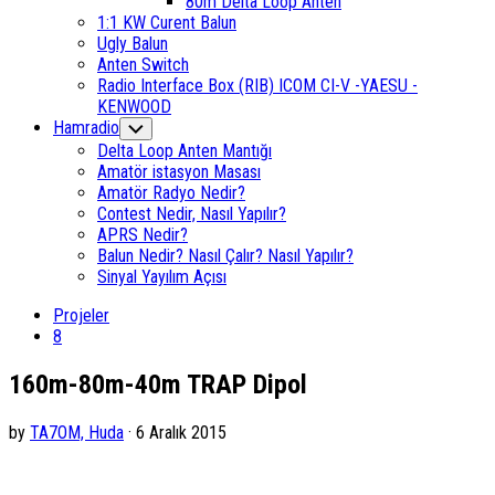
80m Delta Loop Anten
1:1 KW Curent Balun
Ugly Balun
Anten Switch
Radio Interface Box (RIB) ICOM CI-V -YAESU -
KENWOOD
Hamradio
Toggle
Child
Delta Loop Anten Mantığı
Menu
Amatör istasyon Masası
Amatör Radyo Nedir?
Contest Nedir, Nasıl Yapılır?
APRS Nedir?
Balun Nedir? Nasıl Çalır? Nasıl Yapılır?
Sinyal Yayılım Açısı
Projeler
8
160m-80m-40m TRAP Dipol
by
TA7OM, Huda
· 6 Aralık 2015