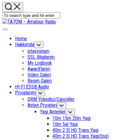
Expand
Menu
Home
Hakkımda
Toggle
Child
istasyonum
Menu
QSL Bilgilerim
My Logbook
Award’larım
Video Galeri
Resim Galeri
HI-FI ESSB Audio
Current
Projelerim
Toggle
Child
Page
QRM Yokedici/Canceller
Menu
Parent
Current
Anten Projeleri
Toggle
Child
Page
Yagi Antenler
Toggle
Menu
Parent
Child
10m 15m 20m Yagi
Menu
10m 5el Yagi
40m 2 El HQ Traps Yagi
40m 2 El HQ Traps Yagi(Eng)