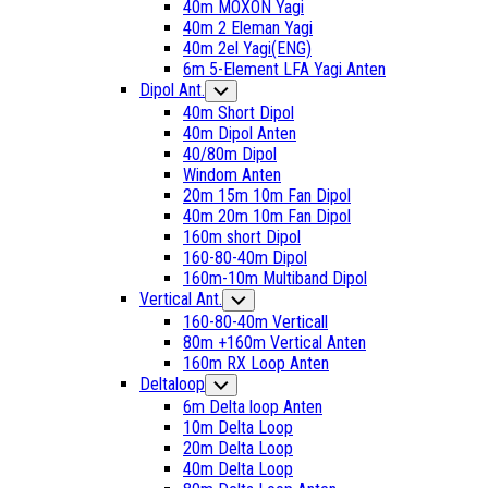
40m MOXON Yagi
40m 2 Eleman Yagi
40m 2el Yagi(ENG)
6m 5-Element LFA Yagi Anten
Current
Dipol Ant.
Toggle
Child
Page
40m Short Dipol
Menu
Parent
40m Dipol Anten
40/80m Dipol
Windom Anten
20m 15m 10m Fan Dipol
40m 20m 10m Fan Dipol
160m short Dipol
Current
160-80-40m Dipol
Page:
160m-10m Multiband Dipol
Current
Vertical Ant.
Toggle
Child
Page
160-80-40m Verticall
Menu
Parent
80m +160m Vertical Anten
160m RX Loop Anten
Deltaloop
Toggle
Child
6m Delta loop Anten
Menu
10m Delta Loop
20m Delta Loop
40m Delta Loop