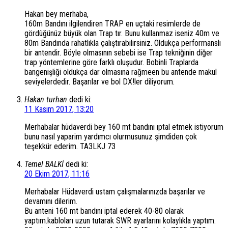
Hakan bey merhaba,
160m Bandını ilgilendiren TRAP en uçtaki resimlerde de
gördüğünüz büyük olan Trap tır. Bunu kullanmaz iseniz 40m ve
80m Bandında rahatlıkla çalıştırabilirsiniz. Oldukça performanslı
bir antendir. Böyle olmasının sebebi ise Trap tekniğinin diğer
trap yöntemlerine göre farklı oluşudur. Bobinli Traplarda
bangenişliği oldukça dar olmasına rağmeen bu antende makul
seviyelerdedir. Başarılar ve bol DX!ler diliyorum.
Hakan turhan
dedi ki:
11 Kasım 2017, 13:20
Merhabalar hüdaverdi bey 160 mt bandını ıptal etmek istiyorum
bunu nasıl yaparim yardımcı olurmusunuz şimdiden çok
teşekkür ederim. TA3LKJ 73
Temel BALKİ
dedi ki:
20 Ekim 2017, 11:16
Merhabalar Hüdaverdi ustam çalışmalarınızda başarılar ve
devamını dilerim.
Bu anteni 160 mt bandını iptal ederek 40-80 olarak
yaptım.kabloları uzun tutarak SWR ayarlarını kolaylıkla yaptım.