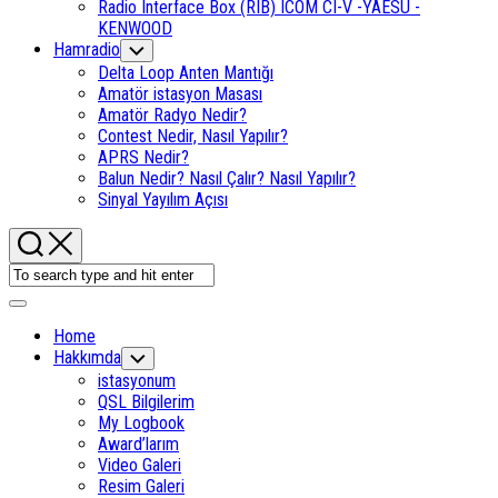
Radio Interface Box (RIB) ICOM CI-V -YAESU -
KENWOOD
Hamradio
Toggle
Child
Delta Loop Anten Mantığı
Menu
Amatör istasyon Masası
Amatör Radyo Nedir?
Contest Nedir, Nasıl Yapılır?
APRS Nedir?
Balun Nedir? Nasıl Çalır? Nasıl Yapılır?
Sinyal Yayılım Açısı
Expand
Menu
Home
Hakkımda
Toggle
Child
istasyonum
Menu
QSL Bilgilerim
My Logbook
Award’larım
Video Galeri
Resim Galeri