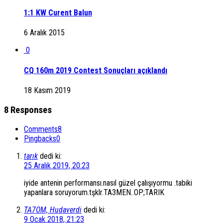
1:1 KW Curent Balun
6 Aralık 2015
0
CQ 160m 2019 Contest Sonuçları açıklandı
18 Kasım 2019
8 Responses
Comments
8
Pingbacks
0
tarık
dedi ki:
25 Aralık 2019, 20:23
iyide antenin performansı.nasıl güzel çalışıyormu .tabiki
yapanlara soruyorum.tşklr.TA3MEN..OP;TARIK
TA7OM, Hudaverdi
dedi ki:
9 Ocak 2018, 21:23