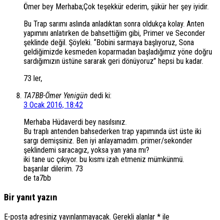
Ömer bey Merhaba;Çok teşekkür ederim, şükür her şey iyidir.
Bu Trap sarımı aslında anladıktan sonra oldukça kolay. Anten
yapımını anlatırken de bahsettiğim gibi, Primer ve Seconder
şeklinde değil. Şöyleki. “Bobini sarmaya başlıyoruz, Sona
geldiğimizde kesmeden koparmadan başladığımız yöne doğru
sardığımızın üstüne sararak geri dönüyoruz” hepsi bu kadar.
73 ler,
TA7BB-Ömer Yenigün
dedi ki:
3 Ocak 2016, 18:42
Merhaba Hüdaverdi bey nasılsınız.
Bu traplı antenden bahsederken trap yapımında üst üste iki
sargı demişsiniz. Ben iyi anlayamadım. primer/sekonder
şeklindemi saracagız, yoksa yan yana mı?
iki tane uc çıkıyor. bu kısmı izah etmeniz mümkünmü.
başarılar dilerim. 73
de ta7bb
Bir yanıt yazın
E-posta adresiniz yayınlanmayacak.
Gerekli alanlar
*
ile