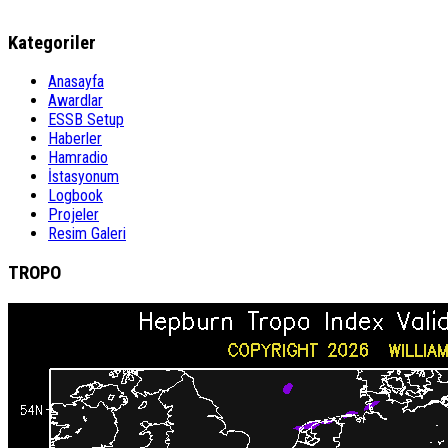
Kategoriler
Anasayfa
Awardlar
ESSB Setup
Haberler
Hamradio
İstasyonum
Logbook
Projeler
Resim Galeri
TROPO