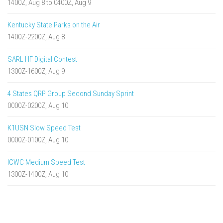
1400Z, Aug 8 to 0400Z, Aug 9
Kentucky State Parks on the Air
1400Z-2200Z, Aug 8
SARL HF Digital Contest
1300Z-1600Z, Aug 9
4 States QRP Group Second Sunday Sprint
0000Z-0200Z, Aug 10
K1USN Slow Speed Test
0000Z-0100Z, Aug 10
ICWC Medium Speed Test
1300Z-1400Z, Aug 10