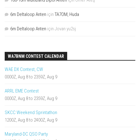
6m Deltaloop Anten
için
TA7OM, Huda
6m Deltaloop Anten
için
Jovan yu2sj
WA7BNM CONTEST CALENDAR
WAE DX Contest, CW
0000Z, Aug 8 to 2359Z, Aug 9
ARRL EME Contest
0000Z, Aug 8 to 2359Z, Aug 9
SKCC Weekend Sprintathon
1200Z, Aug 8 to 2400Z, Aug 9
Maryland-DC QSO Party