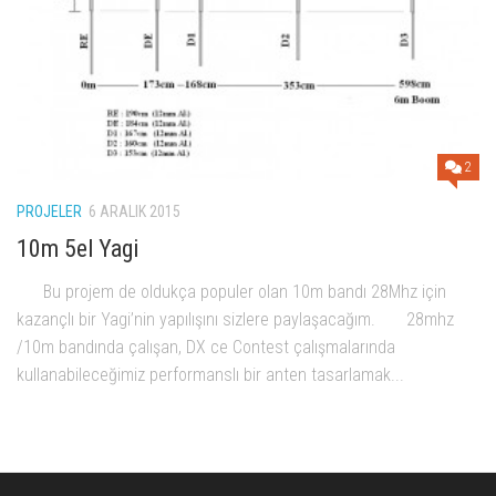
2
PROJELER
6 ARALIK 2015
10m 5el Yagi
Bu projem de oldukça populer olan 10m bandı 28Mhz için
kazançlı bir Yagi’nin yapılışını sizlere paylaşacağım. 28mhz
/10m bandında çalışan, DX ce Contest çalışmalarında
kullanabileceğimiz performanslı bir anten tasarlamak...