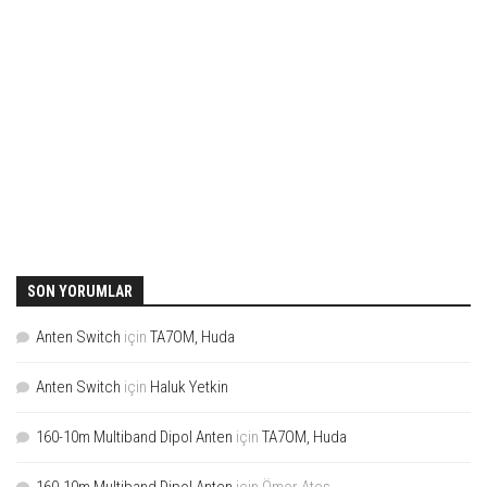
SON YORUMLAR
Anten Switch
için
TA7OM, Huda
Anten Switch
için
Haluk Yetkin
160-10m Multiband Dipol Anten
için
TA7OM, Huda
160-10m Multiband Dipol Anten
için
Ömer Ateş