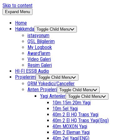
Skip to content
Expand Menu
Home
Hakkımda
Toggle Child Menu
istasyonum
QSL Bilgilerim
My Logbook
Award’larım
Video Galeri
Resim Galeri
HI-FI ESSB Audio
Projelerim
Toggle Child Menu
QRM Yokedici/Canceller
Anten Projeleri
Toggle Child Menu
Yagi Antenler
Toggle Child Menu
10m 15m 20m Yagi
10m 5el Yagi
40m 2 El HQ Traps Yagi
40m 2 El HQ Traps Yagi(Eng)
40m MOXON Yagi
40m 2 Eleman Yagi
40m 2el Yagi(ENG)