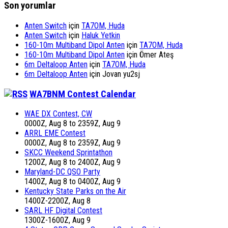
Son yorumlar
Anten Switch
için
TA7OM, Huda
Anten Switch
için
Haluk Yetkin
160-10m Multiband Dipol Anten
için
TA7OM, Huda
160-10m Multiband Dipol Anten
için
Ömer Ateş
6m Deltaloop Anten
için
TA7OM, Huda
6m Deltaloop Anten
için
Jovan yu2sj
WA7BNM Contest Calendar
WAE DX Contest, CW
0000Z, Aug 8 to 2359Z, Aug 9
ARRL EME Contest
0000Z, Aug 8 to 2359Z, Aug 9
SKCC Weekend Sprintathon
1200Z, Aug 8 to 2400Z, Aug 9
Maryland-DC QSO Party
1400Z, Aug 8 to 0400Z, Aug 9
Kentucky State Parks on the Air
1400Z-2200Z, Aug 8
SARL HF Digital Contest
1300Z-1600Z, Aug 9