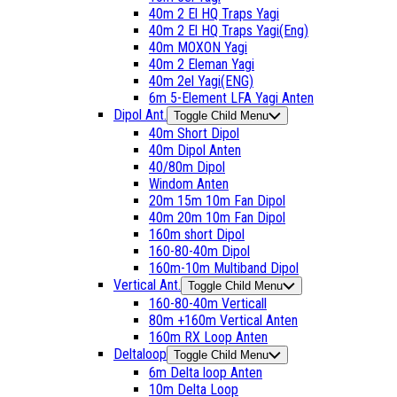
40m 2 El HQ Traps Yagi
40m 2 El HQ Traps Yagi(Eng)
40m MOXON Yagi
40m 2 Eleman Yagi
40m 2el Yagi(ENG)
6m 5-Element LFA Yagi Anten
Dipol Ant.
Toggle Child Menu
40m Short Dipol
40m Dipol Anten
40/80m Dipol
Windom Anten
20m 15m 10m Fan Dipol
40m 20m 10m Fan Dipol
160m short Dipol
160-80-40m Dipol
160m-10m Multiband Dipol
Vertical Ant.
Toggle Child Menu
160-80-40m Verticall
80m +160m Vertical Anten
160m RX Loop Anten
Deltaloop
Toggle Child Menu
6m Delta loop Anten
10m Delta Loop