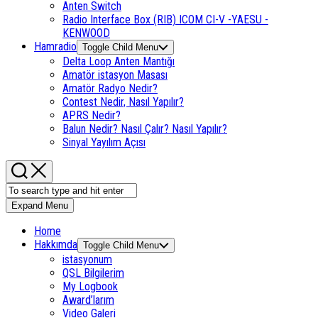
Anten Switch
Radio Interface Box (RIB) ICOM CI-V -YAESU -
KENWOOD
Hamradio
Toggle Child Menu
Delta Loop Anten Mantığı
Amatör istasyon Masası
Amatör Radyo Nedir?
Contest Nedir, Nasıl Yapılır?
APRS Nedir?
Balun Nedir? Nasıl Çalır? Nasıl Yapılır?
Sinyal Yayılım Açısı
Expand Menu
Home
Hakkımda
Toggle Child Menu
istasyonum
QSL Bilgilerim
My Logbook
Award’larım
Video Galeri