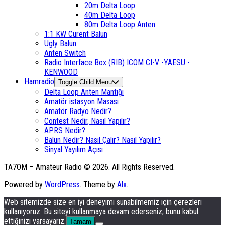
20m Delta Loop
40m Delta Loop
80m Delta Loop Anten
1:1 KW Curent Balun
Ugly Balun
Anten Switch
Radio Interface Box (RIB) ICOM CI-V -YAESU -
KENWOOD
Hamradio
Toggle Child Menu
Delta Loop Anten Mantığı
Amatör istasyon Masası
Amatör Radyo Nedir?
Contest Nedir, Nasıl Yapılır?
APRS Nedir?
Balun Nedir? Nasıl Çalır? Nasıl Yapılır?
Sinyal Yayılım Açısı
TA7OM – Amateur Radio © 2026. All Rights Reserved.
Powered by
WordPress
. Theme by
Alx
.
Web sitemizde size en iyi deneyimi sunabilmemiz için çerezleri
kullanıyoruz. Bu siteyi kullanmaya devam ederseniz, bunu kabul
ettiğinizi varsayarız.
Tamam