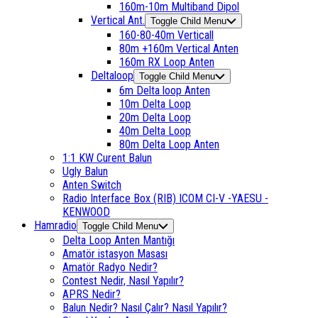
160m-10m Multiband Dipol
Vertical Ant.
Toggle Child Menu
160-80-40m Verticall
80m +160m Vertical Anten
160m RX Loop Anten
Deltaloop
Toggle Child Menu
6m Delta loop Anten
10m Delta Loop
20m Delta Loop
40m Delta Loop
80m Delta Loop Anten
1:1 KW Curent Balun
Ugly Balun
Anten Switch
Radio Interface Box (RIB) ICOM CI-V -YAESU -
KENWOOD
Hamradio
Toggle Child Menu
Delta Loop Anten Mantığı
Amatör istasyon Masası
Amatör Radyo Nedir?
Contest Nedir, Nasıl Yapılır?
APRS Nedir?
Balun Nedir? Nasıl Çalır? Nasıl Yapılır?