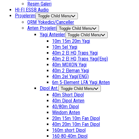
Resim Galeri
HI-FI ESSB Audio
Projelerim
Toggle Child Menu
QRM Yokedici/Canceller
Anten Projeleri
Toggle Child Menu
Yagi Antenler
Toggle Child Menu
10m 15m 20m Yagi
10m 5el Yagi
40m 2 El HQ Traps Yagi
40m 2 El HQ Traps Yagi(Eng)
40m MOXON Yagi
40m 2 Eleman Yagi
40m 2el Yagi(ENG)
6m 5-Element LFA Yagi Anten
Dipol Ant.
Toggle Child Menu
40m Short Dipol
40m Dipol Anten
40/80m Dipol
Windom Anten
20m 15m 10m Fan Dipol
40m 20m 10m Fan Dipol
160m short Dipol
160-80-40m Dipol