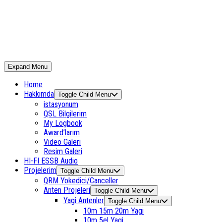
Expand Menu
Home
Hakkımda
Toggle Child Menu
istasyonum
QSL Bilgilerim
My Logbook
Award’larım
Video Galeri
Resim Galeri
HI-FI ESSB Audio
Projelerim
Toggle Child Menu
QRM Yokedici/Canceller
Anten Projeleri
Toggle Child Menu
Yagi Antenler
Toggle Child Menu
10m 15m 20m Yagi
10m 5el Yagi