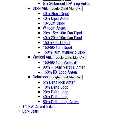
6m 5-Element LFA Yagi Anten
Dipol Ant.
Toggle Child Menu
40m Short Dipol
40m Dipol Anten
40/80m Dipol
Windom Anten
20m 15m 10m Fan Dipol
40m 20m 10m Fan Dipol
160m short Dipol
160-80-40m Dipol
160m-10m Multiband Dipol
Vertical Ant.
Toggle Child Menu
160-80-40m Verticall
80m +160m Vertical Anten
160m RX Loop Anten
Deltaloop
Toggle Child Menu
6m Delta loop Anten
10m Delta Loop
20m Delta Loop
40m Delta Loop
80m Delta Loop Anten
1:1 KW Curent Balun
Ugly Balun