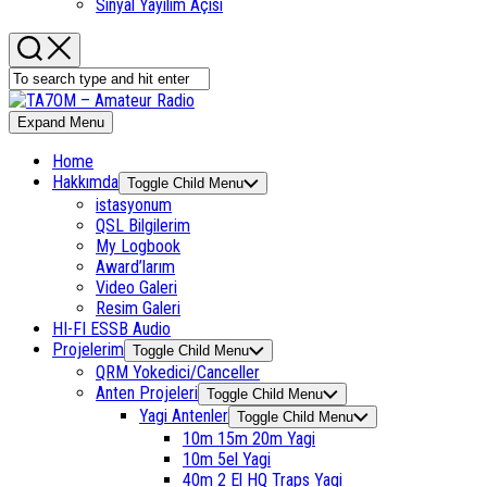
Sinyal Yayılım Açısı
Expand Menu
Home
Hakkımda
Toggle Child Menu
istasyonum
QSL Bilgilerim
My Logbook
Award’larım
Video Galeri
Resim Galeri
HI-FI ESSB Audio
Projelerim
Toggle Child Menu
QRM Yokedici/Canceller
Anten Projeleri
Toggle Child Menu
Yagi Antenler
Toggle Child Menu
10m 15m 20m Yagi
10m 5el Yagi
40m 2 El HQ Traps Yagi