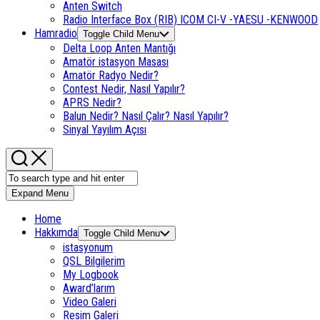
Anten Switch
Radio Interface Box (RIB) ICOM CI-V -YAESU -KENWOOD
Hamradio
Toggle Child Menu
Delta Loop Anten Mantığı
Amatör istasyon Masası
Amatör Radyo Nedir?
Contest Nedir, Nasıl Yapılır?
APRS Nedir?
Balun Nedir? Nasıl Çalır? Nasıl Yapılır?
Sinyal Yayılım Açısı
Expand Menu
Home
Hakkımda
Toggle Child Menu
istasyonum
QSL Bilgilerim
My Logbook
Award’larım
Video Galeri
Resim Galeri