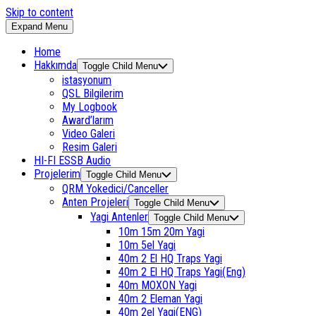
Skip to content
Expand Menu
Home
Hakkımda
Toggle Child Menu
istasyonum
QSL Bilgilerim
My Logbook
Award’larım
Video Galeri
Resim Galeri
HI-FI ESSB Audio
Projelerim
Toggle Child Menu
QRM Yokedici/Canceller
Anten Projeleri
Toggle Child Menu
Yagi Antenler
Toggle Child Menu
10m 15m 20m Yagi
10m 5el Yagi
40m 2 El HQ Traps Yagi
40m 2 El HQ Traps Yagi(Eng)
40m MOXON Yagi
40m 2 Eleman Yagi
40m 2el Yagi(ENG)