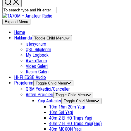
Expand Menu
Home
Hakkımda
Toggle Child Menu
istasyonum
QSL Bilgilerim
My Logbook
Award’larım
Video Galeri
Resim Galeri
HI-FI ESSB Audio
Projelerim
Toggle Child Menu
QRM Yokedici/Canceller
Anten Projeleri
Toggle Child Menu
Yagi Antenler
Toggle Child Menu
10m 15m 20m Yagi
10m 5el Yagi
40m 2 El HQ Traps Yagi
40m 2 El HQ Traps Yagi(Eng)
40m MOXON Yagi