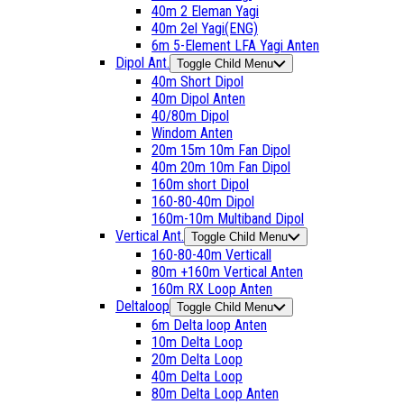
40m 2 Eleman Yagi
40m 2el Yagi(ENG)
6m 5-Element LFA Yagi Anten
Dipol Ant.
Toggle Child Menu
40m Short Dipol
40m Dipol Anten
40/80m Dipol
Windom Anten
20m 15m 10m Fan Dipol
40m 20m 10m Fan Dipol
160m short Dipol
160-80-40m Dipol
160m-10m Multiband Dipol
Vertical Ant.
Toggle Child Menu
160-80-40m Verticall
80m +160m Vertical Anten
160m RX Loop Anten
Deltaloop
Toggle Child Menu
6m Delta loop Anten
10m Delta Loop
20m Delta Loop
40m Delta Loop
80m Delta Loop Anten