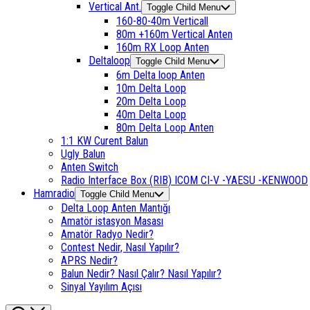
Vertical Ant.
Toggle Child Menu
160-80-40m Verticall
80m +160m Vertical Anten
160m RX Loop Anten
Deltaloop
Toggle Child Menu
6m Delta loop Anten
10m Delta Loop
20m Delta Loop
40m Delta Loop
80m Delta Loop Anten
1:1 KW Curent Balun
Ugly Balun
Anten Switch
Radio Interface Box (RIB) ICOM CI-V -YAESU -KENWOOD
Hamradio
Toggle Child Menu
Delta Loop Anten Mantığı
Amatör istasyon Masası
Amatör Radyo Nedir?
Contest Nedir, Nasıl Yapılır?
APRS Nedir?
Balun Nedir? Nasıl Çalır? Nasıl Yapılır?
Sinyal Yayılım Açısı