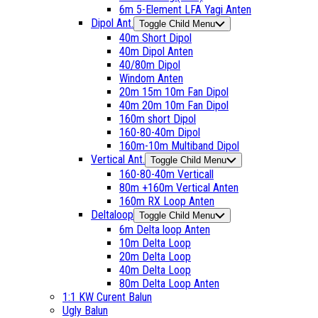
6m 5-Element LFA Yagi Anten
Dipol Ant.
Toggle Child Menu
40m Short Dipol
40m Dipol Anten
40/80m Dipol
Windom Anten
20m 15m 10m Fan Dipol
40m 20m 10m Fan Dipol
160m short Dipol
160-80-40m Dipol
160m-10m Multiband Dipol
Vertical Ant.
Toggle Child Menu
160-80-40m Verticall
80m +160m Vertical Anten
160m RX Loop Anten
Deltaloop
Toggle Child Menu
6m Delta loop Anten
10m Delta Loop
20m Delta Loop
40m Delta Loop
80m Delta Loop Anten
1:1 KW Curent Balun
Ugly Balun