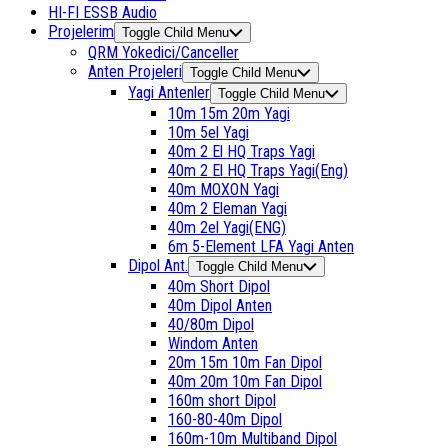
HI-FI ESSB Audio
Projelerim
Toggle Child Menu
QRM Yokedici/Canceller
Anten Projeleri
Toggle Child Menu
Yagi Antenler
Toggle Child Menu
10m 15m 20m Yagi
10m 5el Yagi
40m 2 El HQ Traps Yagi
40m 2 El HQ Traps Yagi(Eng)
40m MOXON Yagi
40m 2 Eleman Yagi
40m 2el Yagi(ENG)
6m 5-Element LFA Yagi Anten
Dipol Ant.
Toggle Child Menu
40m Short Dipol
40m Dipol Anten
40/80m Dipol
Windom Anten
20m 15m 10m Fan Dipol
40m 20m 10m Fan Dipol
160m short Dipol
160-80-40m Dipol
160m-10m Multiband Dipol