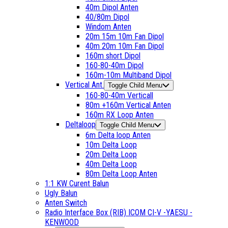
40m Dipol Anten
40/80m Dipol
Windom Anten
20m 15m 10m Fan Dipol
40m 20m 10m Fan Dipol
160m short Dipol
160-80-40m Dipol
160m-10m Multiband Dipol
Vertical Ant.
Toggle Child Menu
160-80-40m Verticall
80m +160m Vertical Anten
160m RX Loop Anten
Deltaloop
Toggle Child Menu
6m Delta loop Anten
10m Delta Loop
20m Delta Loop
40m Delta Loop
80m Delta Loop Anten
1:1 KW Curent Balun
Ugly Balun
Anten Switch
Radio Interface Box (RIB) ICOM CI-V -YAESU -
KENWOOD