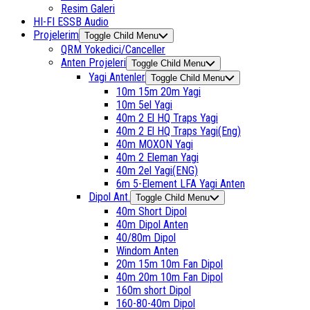
Resim Galeri
HI-FI ESSB Audio
Projelerim
Toggle Child Menu
QRM Yokedici/Canceller
Anten Projeleri
Toggle Child Menu
Yagi Antenler
Toggle Child Menu
10m 15m 20m Yagi
10m 5el Yagi
40m 2 El HQ Traps Yagi
40m 2 El HQ Traps Yagi(Eng)
40m MOXON Yagi
40m 2 Eleman Yagi
40m 2el Yagi(ENG)
6m 5-Element LFA Yagi Anten
Dipol Ant.
Toggle Child Menu
40m Short Dipol
40m Dipol Anten
40/80m Dipol
Windom Anten
20m 15m 10m Fan Dipol
40m 20m 10m Fan Dipol
160m short Dipol
160-80-40m Dipol