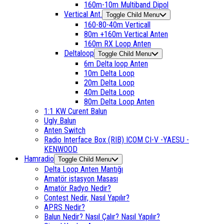
160m-10m Multiband Dipol
Vertical Ant.
Toggle Child Menu
160-80-40m Verticall
80m +160m Vertical Anten
160m RX Loop Anten
Deltaloop
Toggle Child Menu
6m Delta loop Anten
10m Delta Loop
20m Delta Loop
40m Delta Loop
80m Delta Loop Anten
1:1 KW Curent Balun
Ugly Balun
Anten Switch
Radio Interface Box (RIB) ICOM CI-V -YAESU -
KENWOOD
Hamradio
Toggle Child Menu
Delta Loop Anten Mantığı
Amatör istasyon Masası
Amatör Radyo Nedir?
Contest Nedir, Nasıl Yapılır?
APRS Nedir?
Balun Nedir? Nasıl Çalır? Nasıl Yapılır?