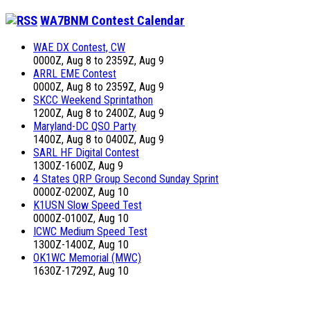
WA7BNM Contest Calendar
WAE DX Contest, CW
0000Z, Aug 8 to 2359Z, Aug 9
ARRL EME Contest
0000Z, Aug 8 to 2359Z, Aug 9
SKCC Weekend Sprintathon
1200Z, Aug 8 to 2400Z, Aug 9
Maryland-DC QSO Party
1400Z, Aug 8 to 0400Z, Aug 9
SARL HF Digital Contest
1300Z-1600Z, Aug 9
4 States QRP Group Second Sunday Sprint
0000Z-0200Z, Aug 10
K1USN Slow Speed Test
0000Z-0100Z, Aug 10
ICWC Medium Speed Test
1300Z-1400Z, Aug 10
OK1WC Memorial (MWC)
1630Z-1729Z, Aug 10