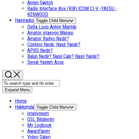
Anten Switch
Radio Interface Box (RIB) ICOM CI-V -YAESU -
KENWOOD
Hamradio
Toggle Child Menu
Delta Loop Anten Mantığı
Amatör istasyon Masası
Amatör Radyo Nedir?
Contest Nedir, Nasıl Yapılır?
APRS Nedir?
Balun Nedir? Nasıl Çalır? Nasıl Yapılır?
Sinyal Yayılım Açısı
Expand Menu
Home
Hakkımda
Toggle Child Menu
istasyonum
QSL Bilgilerim
My Logbook
Award’larım
Video Galeri