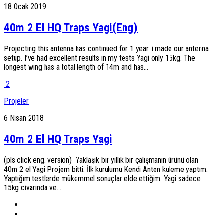
18 Ocak 2019
40m 2 El HQ Traps Yagi(Eng)
Projecting this antenna has continued for 1 year. i made our antenna
setup. I’ve had excellent results in my tests Yagi only 15kg. The
longest wing has a total length of 14m and has...
2
Projeler
6 Nisan 2018
40m 2 El HQ Traps Yagi
(pls click eng. version) Yaklaşık bir yıllık bir çalışmanın ürünü olan
40m 2 el Yagi Projem bitti. İlk kurulumu Kendi Anten kuleme yaptım.
Yaptığım testlerde mükemmel sonuçlar elde ettiğim. Yagi sadece
15kg civarında ve...