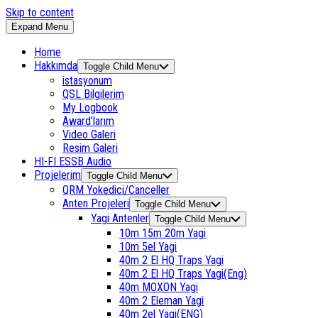
Skip to content
Expand Menu
Home
Hakkımda
Toggle Child Menu
istasyonum
QSL Bilgilerim
My Logbook
Award’larım
Video Galeri
Resim Galeri
HI-FI ESSB Audio
Projelerim
Toggle Child Menu
QRM Yokedici/Canceller
Anten Projeleri
Toggle Child Menu
Yagi Antenler
Toggle Child Menu
10m 15m 20m Yagi
10m 5el Yagi
40m 2 El HQ Traps Yagi
40m 2 El HQ Traps Yagi(Eng)
40m MOXON Yagi
40m 2 Eleman Yagi
40m 2el Yagi(ENG)