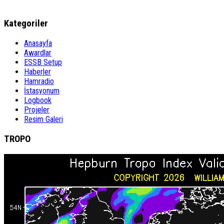
Kategoriler
Anasayfa
Awardlar
ESSB Setup
Haberler
Hamradio
İstasyonum
Logbook
Projeler
Resim Galeri
TROPO