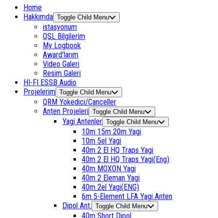
Home
Hakkımda
Toggle Child Menu
istasyonum
QSL Bilgilerim
My Logbook
Award’larım
Video Galeri
Resim Galeri
HI-FI ESSB Audio
Projelerim
Toggle Child Menu
QRM Yokedici/Canceller
Anten Projeleri
Toggle Child Menu
Yagi Antenler
Toggle Child Menu
10m 15m 20m Yagi
10m 5el Yagi
40m 2 El HQ Traps Yagi
40m 2 El HQ Traps Yagi(Eng)
40m MOXON Yagi
40m 2 Eleman Yagi
40m 2el Yagi(ENG)
6m 5-Element LFA Yagi Anten
Dipol Ant.
Toggle Child Menu
40m Short Dipol