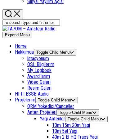
Sinyal Yayılım Açısı
Expand Menu
Home
Hakkımda
Toggle Child Menu
istasyonum
QSL Bilgilerim
My Logbook
Award’larım
Video Galeri
Resim Galeri
HI-FI ESSB Audio
Projelerim
Toggle Child Menu
QRM Yokedici/Canceller
Anten Projeleri
Toggle Child Menu
Yagi Antenler
Toggle Child Menu
10m 15m 20m Yagi
10m 5el Yagi
40m 2 El HQ Traps Yagi