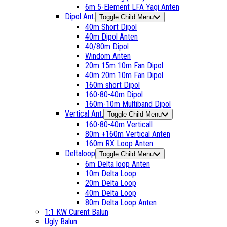
6m 5-Element LFA Yagi Anten
Dipol Ant.
Toggle Child Menu
40m Short Dipol
40m Dipol Anten
40/80m Dipol
Windom Anten
20m 15m 10m Fan Dipol
40m 20m 10m Fan Dipol
160m short Dipol
160-80-40m Dipol
160m-10m Multiband Dipol
Vertical Ant.
Toggle Child Menu
160-80-40m Verticall
80m +160m Vertical Anten
160m RX Loop Anten
Deltaloop
Toggle Child Menu
6m Delta loop Anten
10m Delta Loop
20m Delta Loop
40m Delta Loop
80m Delta Loop Anten
1:1 KW Curent Balun
Ugly Balun