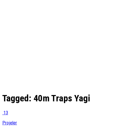
Tagged:
40m Traps Yagi
13
Projeler