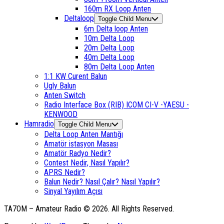
160m RX Loop Anten
Deltaloop
Toggle Child Menu
6m Delta loop Anten
10m Delta Loop
20m Delta Loop
40m Delta Loop
80m Delta Loop Anten
1:1 KW Curent Balun
Ugly Balun
Anten Switch
Radio Interface Box (RIB) ICOM CI-V -YAESU -
KENWOOD
Hamradio
Toggle Child Menu
Delta Loop Anten Mantığı
Amatör istasyon Masası
Amatör Radyo Nedir?
Contest Nedir, Nasıl Yapılır?
APRS Nedir?
Balun Nedir? Nasıl Çalır? Nasıl Yapılır?
Sinyal Yayılım Açısı
TA7OM – Amateur Radio © 2026. All Rights Reserved.