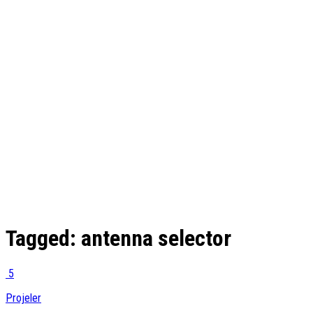
Tagged:
antenna selector
5
Projeler