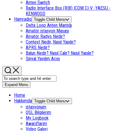
Anten Switch
Radio Interface Box (RIB) ICOM CI-V -YAESU -
KENWOOD
Hamradio
Toggle Child Menu
Delta Loop Anten Mantığı
Amatör istasyon Masası
Amatör Radyo Nedir?
Contest Nedir, Nasıl Yapılır?
APRS Nedir?
Balun Nedir? Nasıl Çalır? Nasıl Yapılır?
Sinyal Yayılım Açısı
Expand Menu
Home
Hakkımda
Toggle Child Menu
istasyonum
QSL Bilgilerim
My Logbook
Award’larım
Video Galeri