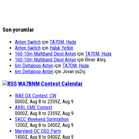
Son yorumlar
Anten Switch
için
TA7OM, Huda
Anten Switch
için
Haluk Yetkin
160-10m Multiband Dipol Anten
için
TA7OM, Huda
160-10m Multiband Dipol Anten
için
Ömer Ateş
6m Deltaloop Anten
için
TA7OM, Huda
6m Deltaloop Anten
için
Jovan yu2sj
WA7BNM Contest Calendar
WAE DX Contest, CW
0000Z, Aug 8 to 2359Z, Aug 9
ARRL EME Contest
0000Z, Aug 8 to 2359Z, Aug 9
SKCC Weekend Sprintathon
1200Z, Aug 8 to 2400Z, Aug 9
Maryland-DC QSO Party
1400Z, Aug 8 to 0400Z, Aug 9