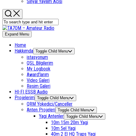
Sinyal Yayılım Açısı
Expand Menu
Home
Hakkımda
Toggle Child Menu
istasyonum
QSL Bilgilerim
My Logbook
Award’larım
Video Galeri
Resim Galeri
HI-FI ESSB Audio
Projelerim
Toggle Child Menu
QRM Yokedici/Canceller
Anten Projeleri
Toggle Child Menu
Yagi Antenler
Toggle Child Menu
10m 15m 20m Yagi
10m 5el Yagi
40m 2 El HQ Traps Yagi