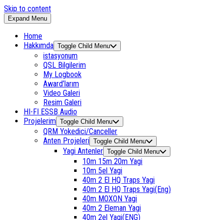
Skip to content
Expand Menu
Home
Hakkımda
Toggle Child Menu
istasyonum
QSL Bilgilerim
My Logbook
Award’larım
Video Galeri
Resim Galeri
HI-FI ESSB Audio
Projelerim
Toggle Child Menu
QRM Yokedici/Canceller
Anten Projeleri
Toggle Child Menu
Yagi Antenler
Toggle Child Menu
10m 15m 20m Yagi
10m 5el Yagi
40m 2 El HQ Traps Yagi
40m 2 El HQ Traps Yagi(Eng)
40m MOXON Yagi
40m 2 Eleman Yagi
40m 2el Yagi(ENG)