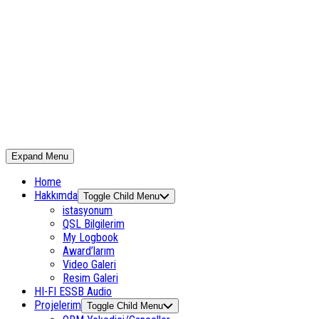
Expand Menu
Home
Hakkımda
Toggle Child Menu
istasyonum
QSL Bilgilerim
My Logbook
Award’larım
Video Galeri
Resim Galeri
HI-FI ESSB Audio
Projelerim
Toggle Child Menu