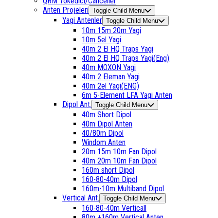
QRM Yokedici/Canceller
Anten Projeleri
Toggle Child Menu
Yagi Antenler
Toggle Child Menu
10m 15m 20m Yagi
10m 5el Yagi
40m 2 El HQ Traps Yagi
40m 2 El HQ Traps Yagi(Eng)
40m MOXON Yagi
40m 2 Eleman Yagi
40m 2el Yagi(ENG)
6m 5-Element LFA Yagi Anten
Dipol Ant.
Toggle Child Menu
40m Short Dipol
40m Dipol Anten
40/80m Dipol
Windom Anten
20m 15m 10m Fan Dipol
40m 20m 10m Fan Dipol
160m short Dipol
160-80-40m Dipol
160m-10m Multiband Dipol
Vertical Ant.
Toggle Child Menu
160-80-40m Verticall
80m +160m Vertical Anten