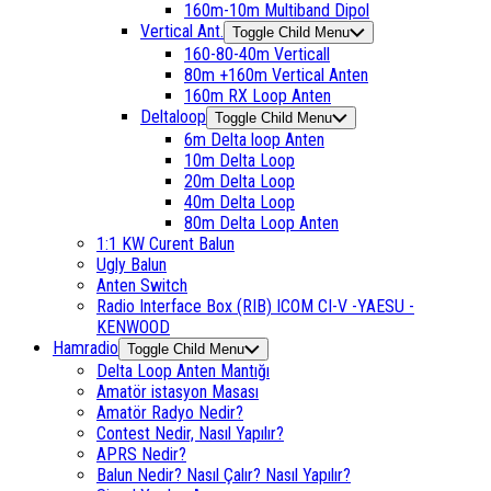
160m-10m Multiband Dipol
Vertical Ant.
Toggle Child Menu
160-80-40m Verticall
80m +160m Vertical Anten
160m RX Loop Anten
Deltaloop
Toggle Child Menu
6m Delta loop Anten
10m Delta Loop
20m Delta Loop
40m Delta Loop
80m Delta Loop Anten
1:1 KW Curent Balun
Ugly Balun
Anten Switch
Radio Interface Box (RIB) ICOM CI-V -YAESU -
KENWOOD
Hamradio
Toggle Child Menu
Delta Loop Anten Mantığı
Amatör istasyon Masası
Amatör Radyo Nedir?
Contest Nedir, Nasıl Yapılır?
APRS Nedir?
Balun Nedir? Nasıl Çalır? Nasıl Yapılır?