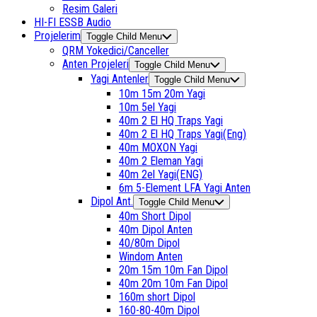
Resim Galeri
HI-FI ESSB Audio
Projelerim
Toggle Child Menu
QRM Yokedici/Canceller
Anten Projeleri
Toggle Child Menu
Yagi Antenler
Toggle Child Menu
10m 15m 20m Yagi
10m 5el Yagi
40m 2 El HQ Traps Yagi
40m 2 El HQ Traps Yagi(Eng)
40m MOXON Yagi
40m 2 Eleman Yagi
40m 2el Yagi(ENG)
6m 5-Element LFA Yagi Anten
Dipol Ant.
Toggle Child Menu
40m Short Dipol
40m Dipol Anten
40/80m Dipol
Windom Anten
20m 15m 10m Fan Dipol
40m 20m 10m Fan Dipol
160m short Dipol
160-80-40m Dipol