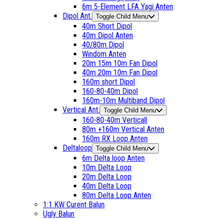
6m 5-Element LFA Yagi Anten
Dipol Ant.
Toggle Child Menu
40m Short Dipol
40m Dipol Anten
40/80m Dipol
Windom Anten
20m 15m 10m Fan Dipol
40m 20m 10m Fan Dipol
160m short Dipol
160-80-40m Dipol
160m-10m Multiband Dipol
Vertical Ant.
Toggle Child Menu
160-80-40m Verticall
80m +160m Vertical Anten
160m RX Loop Anten
Deltaloop
Toggle Child Menu
6m Delta loop Anten
10m Delta Loop
20m Delta Loop
40m Delta Loop
80m Delta Loop Anten
1:1 KW Curent Balun
Ugly Balun