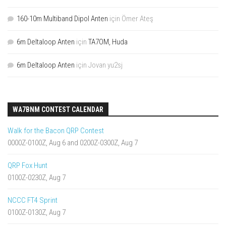
160-10m Multiband Dipol Anten
için
Ömer Ateş
6m Deltaloop Anten
için
TA7OM, Huda
6m Deltaloop Anten
için
Jovan yu2sj
WA7BNM CONTEST CALENDAR
Walk for the Bacon QRP Contest
0000Z-0100Z, Aug 6 and 0200Z-0300Z, Aug 7
QRP Fox Hunt
0100Z-0230Z, Aug 7
NCCC FT4 Sprint
0100Z-0130Z, Aug 7