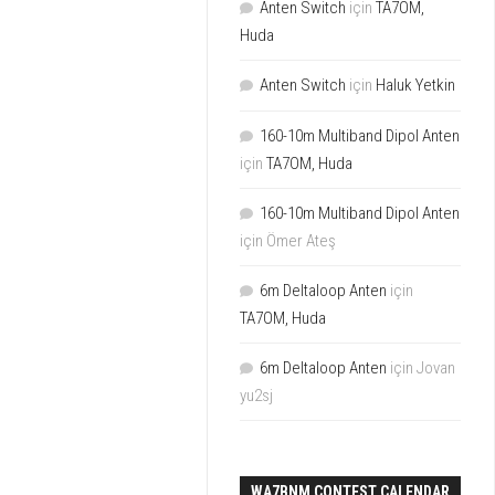
Anten Switch
için
TA7OM,
Huda
Anten Switch
için
Haluk Yetkin
160-10m Multiband Dipol Anten
için
TA7OM, Huda
160-10m Multiband Dipol Anten
için
Ömer Ateş
6m Deltaloop Anten
için
TA7OM, Huda
6m Deltaloop Anten
için
Jovan
yu2sj
WA7BNM CONTEST CALENDAR