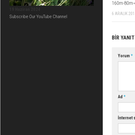
160m-80m-
19 Haziran 2024
6 ARALIK 201
Subscribe Our YouTube Channel
BIR YANIT
Yorum
*
Ad
*
İnternet 