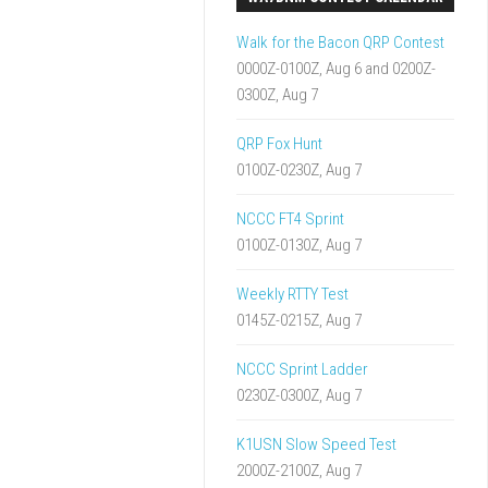
Walk for the Bacon QRP Contest
0000Z-0100Z, Aug 6 and 0200Z-
0300Z, Aug 7
QRP Fox Hunt
0100Z-0230Z, Aug 7
NCCC FT4 Sprint
0100Z-0130Z, Aug 7
Weekly RTTY Test
0145Z-0215Z, Aug 7
NCCC Sprint Ladder
0230Z-0300Z, Aug 7
K1USN Slow Speed Test
2000Z-2100Z, Aug 7