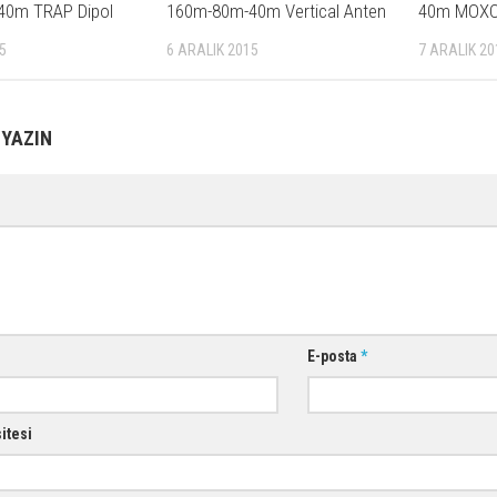
40m MOXO
40m TRAP Dipol
160m-80m-40m Vertical Anten
7 ARALIK 20
5
6 ARALIK 2015
 YAZIN
E-posta
*
sitesi