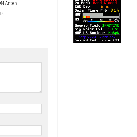
N Anten
15