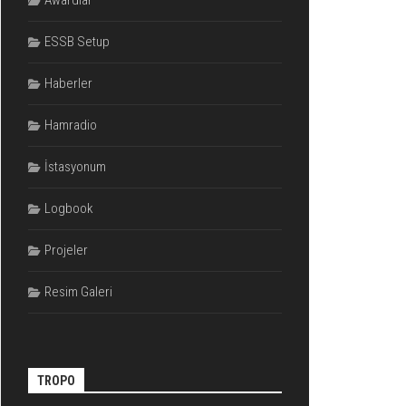
Awardlar
ESSB Setup
Haberler
Hamradio
İstasyonum
Logbook
Projeler
Resim Galeri
TROPO