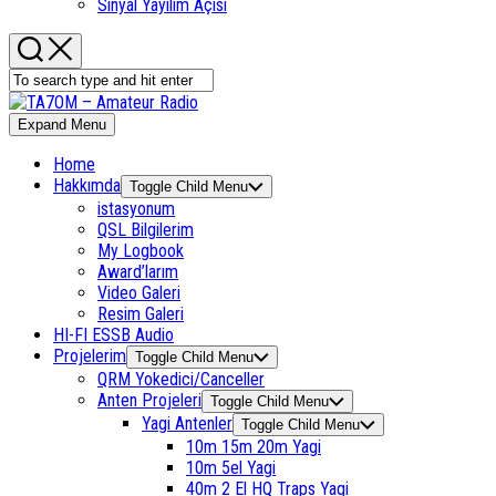
Sinyal Yayılım Açısı
Expand Menu
Home
Hakkımda
Toggle Child Menu
istasyonum
QSL Bilgilerim
My Logbook
Award’larım
Video Galeri
Resim Galeri
HI-FI ESSB Audio
Projelerim
Toggle Child Menu
QRM Yokedici/Canceller
Anten Projeleri
Toggle Child Menu
Yagi Antenler
Toggle Child Menu
10m 15m 20m Yagi
10m 5el Yagi
40m 2 El HQ Traps Yagi