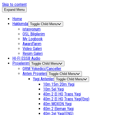
Skip to content
Expand Menu
Home
Hakkımda
Toggle Child Menu
istasyonum
QSL Bilgilerim
My Logbook
Award’larım
Video Galeri
Resim Galeri
HI-FI ESSB Audio
Projelerim
Toggle Child Menu
QRM Yokedici/Canceller
Anten Projeleri
Toggle Child Menu
Yagi Antenler
Toggle Child Menu
10m 15m 20m Yagi
10m 5el Yagi
40m 2 El HQ Traps Yagi
40m 2 El HQ Traps Yagi(Eng)
40m MOXON Yagi
40m 2 Eleman Yagi
40m 2el Yagi(ENG)