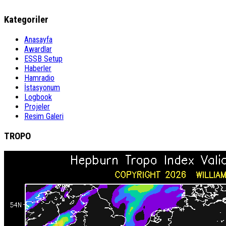
Kategoriler
Anasayfa
Awardlar
ESSB Setup
Haberler
Hamradio
İstasyonum
Logbook
Projeler
Resim Galeri
TROPO