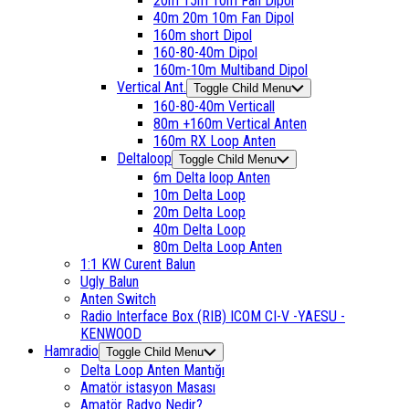
20m 15m 10m Fan Dipol
40m 20m 10m Fan Dipol
160m short Dipol
160-80-40m Dipol
160m-10m Multiband Dipol
Vertical Ant.
Toggle Child Menu
160-80-40m Verticall
80m +160m Vertical Anten
160m RX Loop Anten
Deltaloop
Toggle Child Menu
6m Delta loop Anten
10m Delta Loop
20m Delta Loop
40m Delta Loop
80m Delta Loop Anten
1:1 KW Curent Balun
Ugly Balun
Anten Switch
Radio Interface Box (RIB) ICOM CI-V -YAESU -
KENWOOD
Hamradio
Toggle Child Menu
Delta Loop Anten Mantığı
Amatör istasyon Masası
Amatör Radyo Nedir?