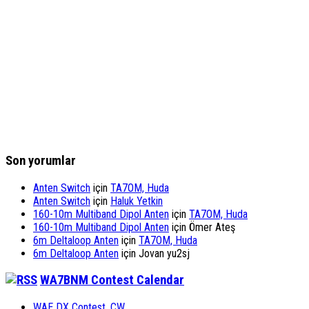
Son yorumlar
Anten Switch
için
TA7OM, Huda
Anten Switch
için
Haluk Yetkin
160-10m Multiband Dipol Anten
için
TA7OM, Huda
160-10m Multiband Dipol Anten
için
Ömer Ateş
6m Deltaloop Anten
için
TA7OM, Huda
6m Deltaloop Anten
için
Jovan yu2sj
WA7BNM Contest Calendar
WAE DX Contest, CW