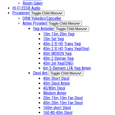
Resim Galeri
HI-FI ESSB Audio
Projelerim
Toggle Child Menu
QRM Yokedici/Canceller
Anten Projeleri
Toggle Child Menu
Yagi Antenler
Toggle Child Menu
10m 15m 20m Yagi
10m 5el Yagi
40m 2 El HQ Traps Yagi
40m 2 El HQ Traps Yagi(Eng)
40m MOXON Yagi
40m 2 Eleman Yagi
40m 2el Yagi(ENG)
6m 5-Element LFA Yagi Anten
Dipol Ant.
Toggle Child Menu
40m Short Dipol
40m Dipol Anten
40/80m Dipol
Windom Anten
20m 15m 10m Fan Dipol
40m 20m 10m Fan Dipol
160m short Dipol
160-80-40m Dipol