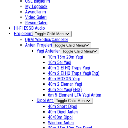
QSL Bilgilerim
My Logbook
Award’larım
Video Galeri
Resim Galeri
HI-FI ESSB Audio
Projelerim
Toggle Child Menu
QRM Yokedici/Canceller
Anten Projeleri
Toggle Child Menu
Yagi Antenler
Toggle Child Menu
10m 15m 20m Yagi
10m 5el Yagi
40m 2 El HQ Traps Yagi
40m 2 El HQ Traps Yagi(Eng)
40m MOXON Yagi
40m 2 Eleman Yagi
40m 2el Yagi(ENG)
6m 5-Element LFA Yagi Anten
Dipol Ant.
Toggle Child Menu
40m Short Dipol
40m Dipol Anten
40/80m Dipol
Windom Anten