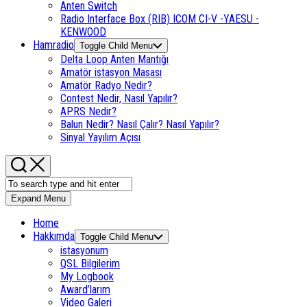
Anten Switch
Radio Interface Box (RIB) ICOM CI-V -YAESU -
KENWOOD
Hamradio
Toggle Child Menu
Delta Loop Anten Mantığı
Amatör istasyon Masası
Amatör Radyo Nedir?
Contest Nedir, Nasıl Yapılır?
APRS Nedir?
Balun Nedir? Nasıl Çalır? Nasıl Yapılır?
Sinyal Yayılım Açısı
Expand Menu
Home
Hakkımda
Toggle Child Menu
istasyonum
QSL Bilgilerim
My Logbook
Award’larım
Video Galeri