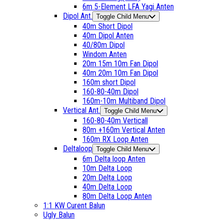
6m 5-Element LFA Yagi Anten
Dipol Ant.
Toggle Child Menu
40m Short Dipol
40m Dipol Anten
40/80m Dipol
Windom Anten
20m 15m 10m Fan Dipol
40m 20m 10m Fan Dipol
160m short Dipol
160-80-40m Dipol
160m-10m Multiband Dipol
Vertical Ant.
Toggle Child Menu
160-80-40m Verticall
80m +160m Vertical Anten
160m RX Loop Anten
Deltaloop
Toggle Child Menu
6m Delta loop Anten
10m Delta Loop
20m Delta Loop
40m Delta Loop
80m Delta Loop Anten
1:1 KW Curent Balun
Ugly Balun