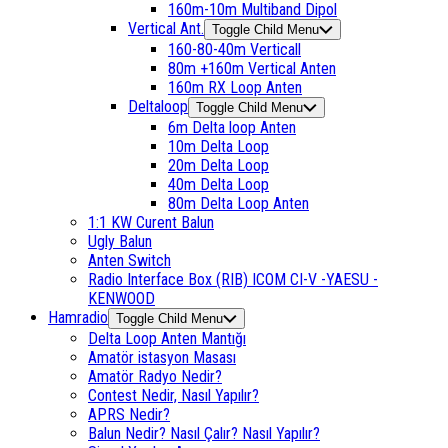
160m-10m Multiband Dipol
Vertical Ant.
Toggle Child Menu
160-80-40m Verticall
80m +160m Vertical Anten
160m RX Loop Anten
Deltaloop
Toggle Child Menu
6m Delta loop Anten
10m Delta Loop
20m Delta Loop
40m Delta Loop
80m Delta Loop Anten
1:1 KW Curent Balun
Ugly Balun
Anten Switch
Radio Interface Box (RIB) ICOM CI-V -YAESU -
KENWOOD
Hamradio
Toggle Child Menu
Delta Loop Anten Mantığı
Amatör istasyon Masası
Amatör Radyo Nedir?
Contest Nedir, Nasıl Yapılır?
APRS Nedir?
Balun Nedir? Nasıl Çalır? Nasıl Yapılır?