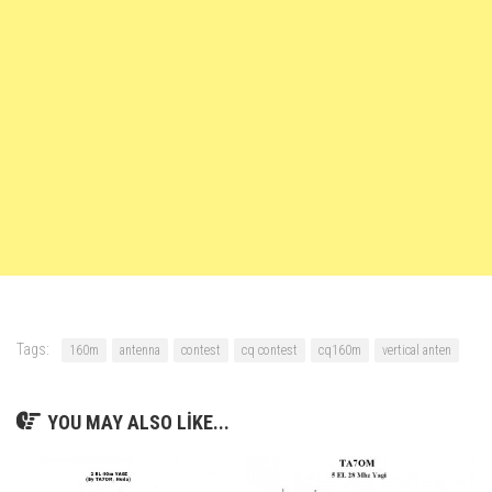
Tags:
160m
antenna
contest
cq contest
cq160m
vertical anten
YOU MAY ALSO LIKE...