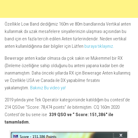
Özellikle Low Band dediğimiz 160m ve 80m bandlarında Vertikal anten
kullanmak dx uzak mesafelere sinyallerinizin ulaşması açısından bu
band için en fazla tercih edilen Anten türlerindendir. Neden vertikal
anten kullanıldığınına dair bilgiler için Lütfen
buraya tıklayınız.
Bewerage anten kadar olmasa da çok sakin ve Mükemmel bir RX
(Dinleme özelliğine sahip olduğunu bu anteni yapana kadar ben de
inanmamıştım. Daha önceki yıllarda RX için Bewerage Anten kullanmış
ve Özellikle USA ve Canada ile DX yapabilme fırsatını
yakalamıştım.
Bakınız Bu video ya!
2019 yılında yine Tek Operatör kategorisinde katıldığım bu contest’de
214 QSOve “Score: 78,474 points” ile bitirmiştim. CQ 160m 2020
Contest’de bu sene ise
339 QSO ve ” Score: 151,386″ ile
tamamladım.