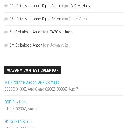
160-10m Multiband Dipol Anten
için
TA7OM, Huda
160-10m Multiband Dipol Anten
için
Ömer Ateş
6m Deltaloop Anten
için
TA7OM, Huda
6m Deltaloop Anten
için
Jovan yu2sj
WA7BNM CONTEST CALENDAR
Walk for the Bacon QRP Contest
0000Z-0100Z, Aug 6 and 0200Z-0300Z, Aug 7
QRP Fox Hunt
0100Z-0230Z, Aug 7
NCCC FT4 Sprint