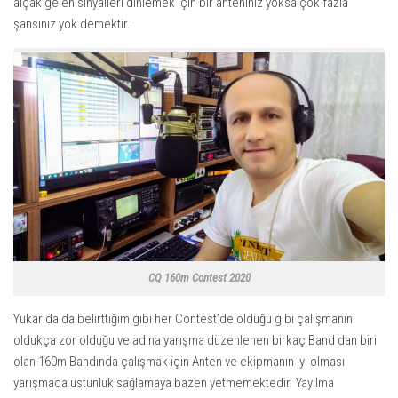
alçak gelen sinyalleri dinlemek için bir anteniniz yoksa çok fazla
şansınız yok demektir.
CQ 160m Contest 2020
Yukarıda da belirttiğim gibi her Contest’de olduğu gibi çalışmanın
oldukça zor olduğu ve adına yarışma düzenlenen birkaç Band dan biri
olan 160m Bandında çalışmak için Anten ve ekipmanın iyi olması
yarışmada üstünlük sağlamaya bazen yetmemektedir. Yayılma