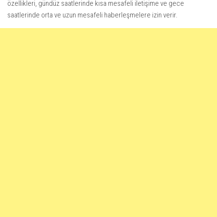
özellikleri, gündüz saatlerinde kısa mesafeli iletişime ve gece
saatlerinde orta ve uzun mesafeli haberleşmelere izin verir.