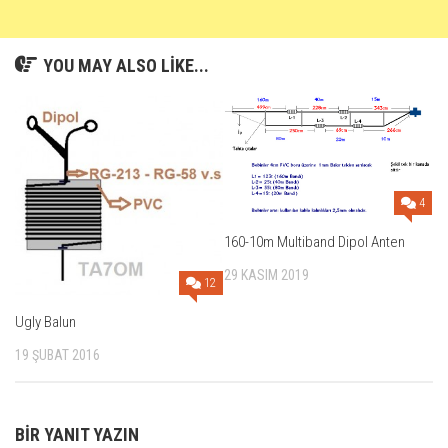
YOU MAY ALSO LIKE...
4
160-10m Multiband Dipol Anten
29 KASIM 2019
12
Ugly Balun
19 ŞUBAT 2016
BIR YANIT YAZIN