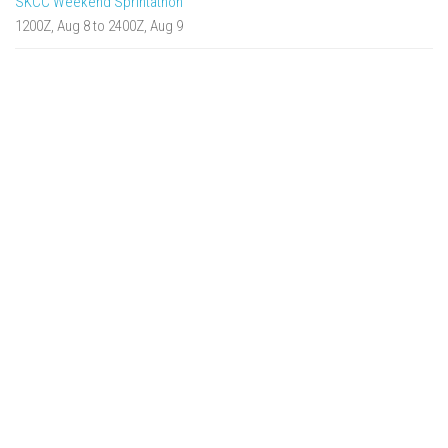
SKCC Weekend Sprintathon
1200Z, Aug 8 to 2400Z, Aug 9