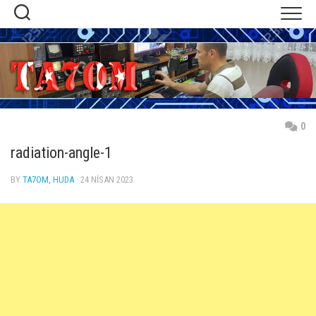
Skip
to
content
0
radiation-angle-1
BY
TA7OM, HUDA
· 24 NISAN 2023