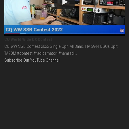
CQ World Wide DX Contest
CQ WW SSB Contest 2022 Single Opr. All Band. HP 3944 QSOs Opr:
TA7OM #contest #radioamatori #hamradi…
Subscribe Our YouTube Channel