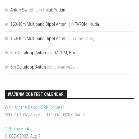
Anten Switch
için
Haluk Yetkin
160-10m Multiband Dipol Anten
için
TA7OM, Huda
160-10m Multiband Dipol Anten
için
Ömer Ateş
6m Deltaloop Anten
için
TA7OM, Huda
6m Deltaloop Anten
için
Jovan yu2sj
WA7BNM CONTEST CALENDAR
Walk for the Bacon QRP Contest
0000Z-0100Z, Aug 6 and 0200Z-0300Z, Aug 7
QRP Fox Hunt
0100Z-0230Z, Aug 7