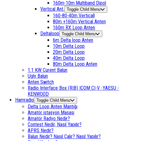
160m-10m Multiband Dipol
Vertical Ant.
Toggle Child Menu
160-80-40m Verticall
80m +160m Vertical Anten
160m RX Loop Anten
Deltaloop
Toggle Child Menu
6m Delta loop Anten
10m Delta Loop
20m Delta Loop
40m Delta Loop
80m Delta Loop Anten
1:1 KW Curent Balun
Ugly Balun
Anten Switch
Radio Interface Box (RIB) ICOM CI-V -YAESU -
KENWOOD
Hamradio
Toggle Child Menu
Delta Loop Anten Mantığı
Amatör istasyon Masası
Amatör Radyo Nedir?
Contest Nedir, Nasıl Yapılır?
APRS Nedir?
Balun Nedir? Nasıl Çalır? Nasıl Yapılır?