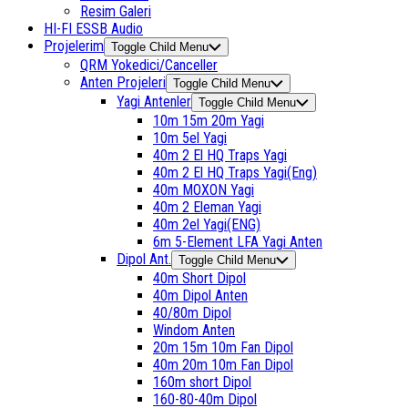
Resim Galeri
HI-FI ESSB Audio
Projelerim
Toggle Child Menu
QRM Yokedici/Canceller
Anten Projeleri
Toggle Child Menu
Yagi Antenler
Toggle Child Menu
10m 15m 20m Yagi
10m 5el Yagi
40m 2 El HQ Traps Yagi
40m 2 El HQ Traps Yagi(Eng)
40m MOXON Yagi
40m 2 Eleman Yagi
40m 2el Yagi(ENG)
6m 5-Element LFA Yagi Anten
Dipol Ant.
Toggle Child Menu
40m Short Dipol
40m Dipol Anten
40/80m Dipol
Windom Anten
20m 15m 10m Fan Dipol
40m 20m 10m Fan Dipol
160m short Dipol
160-80-40m Dipol