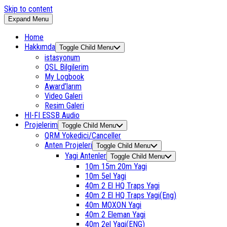
Skip to content
Expand Menu
Home
Hakkımda
Toggle Child Menu
istasyonum
QSL Bilgilerim
My Logbook
Award’larım
Video Galeri
Resim Galeri
HI-FI ESSB Audio
Projelerim
Toggle Child Menu
QRM Yokedici/Canceller
Anten Projeleri
Toggle Child Menu
Yagi Antenler
Toggle Child Menu
10m 15m 20m Yagi
10m 5el Yagi
40m 2 El HQ Traps Yagi
40m 2 El HQ Traps Yagi(Eng)
40m MOXON Yagi
40m 2 Eleman Yagi
40m 2el Yagi(ENG)