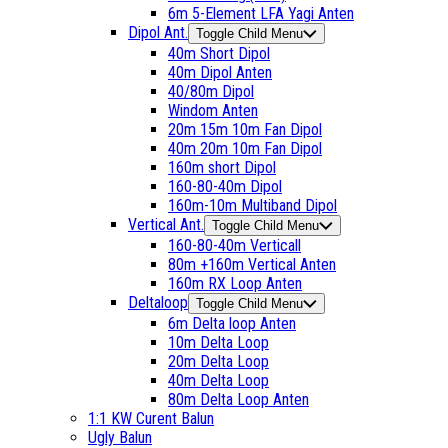
6m 5-Element LFA Yagi Anten
Dipol Ant.
Toggle Child Menu
40m Short Dipol
40m Dipol Anten
40/80m Dipol
Windom Anten
20m 15m 10m Fan Dipol
40m 20m 10m Fan Dipol
160m short Dipol
160-80-40m Dipol
160m-10m Multiband Dipol
Vertical Ant.
Toggle Child Menu
160-80-40m Verticall
80m +160m Vertical Anten
160m RX Loop Anten
Deltaloop
Toggle Child Menu
6m Delta loop Anten
10m Delta Loop
20m Delta Loop
40m Delta Loop
80m Delta Loop Anten
1:1 KW Curent Balun
Ugly Balun