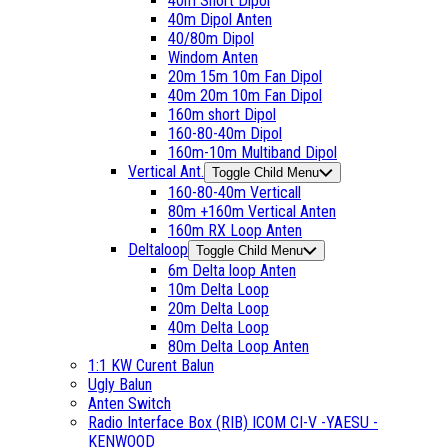
40m Short Dipol
40m Dipol Anten
40/80m Dipol
Windom Anten
20m 15m 10m Fan Dipol
40m 20m 10m Fan Dipol
160m short Dipol
160-80-40m Dipol
160m-10m Multiband Dipol
Vertical Ant.
Toggle Child Menu
160-80-40m Verticall
80m +160m Vertical Anten
160m RX Loop Anten
Deltaloop
Toggle Child Menu
6m Delta loop Anten
10m Delta Loop
20m Delta Loop
40m Delta Loop
80m Delta Loop Anten
1:1 KW Curent Balun
Ugly Balun
Anten Switch
Radio Interface Box (RIB) ICOM CI-V -YAESU -
KENWOOD