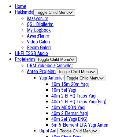
Home
Hakkımda
Toggle Child Menu
istasyonum
QSL Bilgilerim
My Logbook
Award’larım
Video Galeri
Resim Galeri
HI-FI ESSB Audio
Projelerim
Toggle Child Menu
QRM Yokedici/Canceller
Anten Projeleri
Toggle Child Menu
Yagi Antenler
Toggle Child Menu
10m 15m 20m Yagi
10m 5el Yagi
40m 2 El HQ Traps Yagi
40m 2 El HQ Traps Yagi(Eng)
40m MOXON Yagi
40m 2 Eleman Yagi
40m 2el Yagi(ENG)
6m 5-Element LFA Yagi Anten
Dipol Ant.
Toggle Child Menu