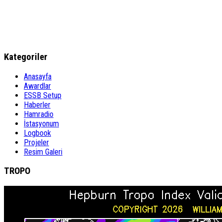
Kategoriler
Anasayfa
Awardlar
ESSB Setup
Haberler
Hamradio
İstasyonum
Logbook
Projeler
Resim Galeri
TROPO