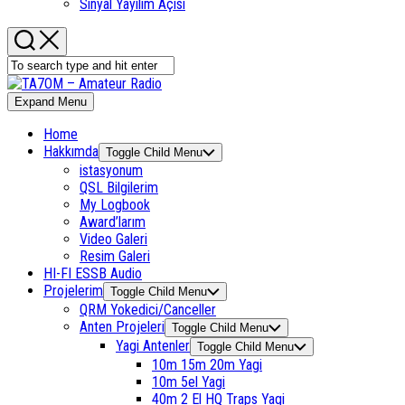
Sinyal Yayılım Açısı
Expand Menu
Home
Hakkımda
Toggle Child Menu
istasyonum
QSL Bilgilerim
My Logbook
Award’larım
Video Galeri
Resim Galeri
HI-FI ESSB Audio
Projelerim
Toggle Child Menu
QRM Yokedici/Canceller
Anten Projeleri
Toggle Child Menu
Yagi Antenler
Toggle Child Menu
10m 15m 20m Yagi
10m 5el Yagi
40m 2 El HQ Traps Yagi