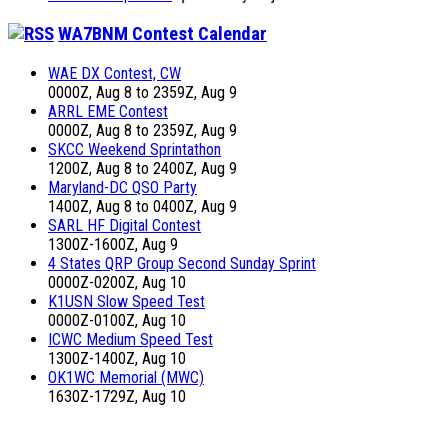
WA7BNM Contest Calendar
WAE DX Contest, CW
0000Z, Aug 8 to 2359Z, Aug 9
ARRL EME Contest
0000Z, Aug 8 to 2359Z, Aug 9
SKCC Weekend Sprintathon
1200Z, Aug 8 to 2400Z, Aug 9
Maryland-DC QSO Party
1400Z, Aug 8 to 0400Z, Aug 9
SARL HF Digital Contest
1300Z-1600Z, Aug 9
4 States QRP Group Second Sunday Sprint
0000Z-0200Z, Aug 10
K1USN Slow Speed Test
0000Z-0100Z, Aug 10
ICWC Medium Speed Test
1300Z-1400Z, Aug 10
OK1WC Memorial (MWC)
1630Z-1729Z, Aug 10