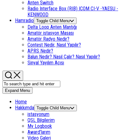
Anten Switch
Radio Interface Box (RIB) ICOM CI-V -YAESU -
KENWOOD
Hamradio
Toggle Child Menu
Delta Loop Anten Mantığı
Amatör istasyon Masası
Amatör Radyo Nedir?
Contest Nedir, Nasıl Yapılır?
APRS Nedir?
Balun Nedir? Nasıl Çalır? Nasıl Yapılır?
Sinyal Yayılım Açısı
Expand Menu
Home
Hakkımda
Toggle Child Menu
istasyonum
QSL Bilgilerim
My Logbook
Award’larım
Video Galeri