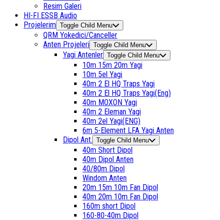
Resim Galeri
HI-FI ESSB Audio
Projelerim
Toggle Child Menu
QRM Yokedici/Canceller
Anten Projeleri
Toggle Child Menu
Yagi Antenler
Toggle Child Menu
10m 15m 20m Yagi
10m 5el Yagi
40m 2 El HQ Traps Yagi
40m 2 El HQ Traps Yagi(Eng)
40m MOXON Yagi
40m 2 Eleman Yagi
40m 2el Yagi(ENG)
6m 5-Element LFA Yagi Anten
Dipol Ant.
Toggle Child Menu
40m Short Dipol
40m Dipol Anten
40/80m Dipol
Windom Anten
20m 15m 10m Fan Dipol
40m 20m 10m Fan Dipol
160m short Dipol
160-80-40m Dipol