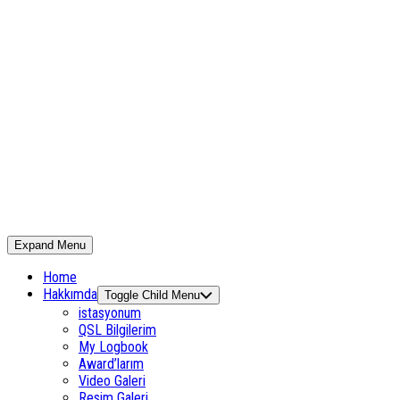
Expand Menu
Home
Hakkımda
Toggle Child Menu
istasyonum
QSL Bilgilerim
My Logbook
Award’larım
Video Galeri
Resim Galeri