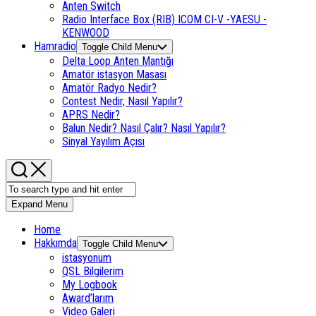
Anten Switch
Radio Interface Box (RIB) ICOM CI-V -YAESU -
KENWOOD
Hamradio
Toggle Child Menu
Delta Loop Anten Mantığı
Amatör istasyon Masası
Amatör Radyo Nedir?
Contest Nedir, Nasıl Yapılır?
APRS Nedir?
Balun Nedir? Nasıl Çalır? Nasıl Yapılır?
Sinyal Yayılım Açısı
Expand Menu
Home
Hakkımda
Toggle Child Menu
istasyonum
QSL Bilgilerim
My Logbook
Award’larım
Video Galeri