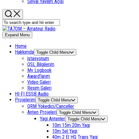
Sinyal Yayılım Açısı
Expand Menu
Home
Hakkımda
Toggle Child Menu
istasyonum
QSL Bilgilerim
My Logbook
Award’larım
Video Galeri
Resim Galeri
HI-FI ESSB Audio
Projelerim
Toggle Child Menu
QRM Yokedici/Canceller
Anten Projeleri
Toggle Child Menu
Yagi Antenler
Toggle Child Menu
10m 15m 20m Yagi
10m 5el Yagi
40m 2 El HQ Traps Yagi