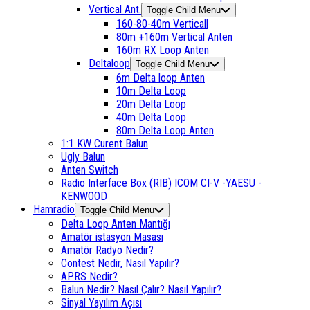
Vertical Ant.
Toggle Child Menu
160-80-40m Verticall
80m +160m Vertical Anten
160m RX Loop Anten
Deltaloop
Toggle Child Menu
6m Delta loop Anten
10m Delta Loop
20m Delta Loop
40m Delta Loop
80m Delta Loop Anten
1:1 KW Curent Balun
Ugly Balun
Anten Switch
Radio Interface Box (RIB) ICOM CI-V -YAESU -
KENWOOD
Hamradio
Toggle Child Menu
Delta Loop Anten Mantığı
Amatör istasyon Masası
Amatör Radyo Nedir?
Contest Nedir, Nasıl Yapılır?
APRS Nedir?
Balun Nedir? Nasıl Çalır? Nasıl Yapılır?
Sinyal Yayılım Açısı