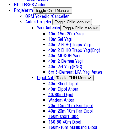
HI-FI ESSB Audio
Projelerim
Toggle Child Menu
QRM Yokedici/Canceller
Anten Projeleri
Toggle Child Menu
Yagi Antenler
Toggle Child Menu
10m 15m 20m Yagi
10m 5el Yagi
40m 2 El HQ Traps Yagi
40m 2 El HQ Traps Yagi(Eng)
40m MOXON Yagi
40m 2 Eleman Yagi
40m 2el Yagi(ENG)
6m 5-Element LFA Yagi Anten
Dipol Ant.
Toggle Child Menu
40m Short Dipol
40m Dipol Anten
40/80m Dipol
Windom Anten
20m 15m 10m Fan Dipol
40m 20m 10m Fan Dipol
160m short Dipol
160-80-40m Dipol
160m-10m Multiband Dipol