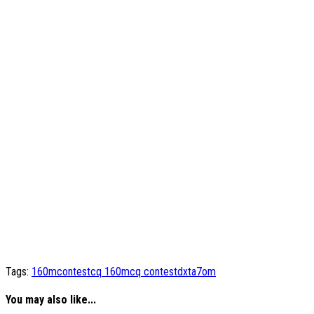
Tags:
160m
contest
cq 160m
cq contest
dx
ta7om
You may also like...