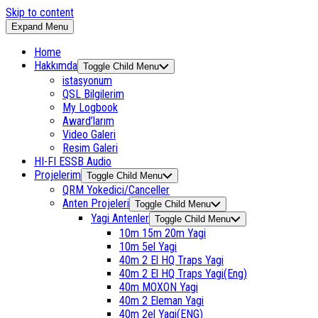
Skip to content
Expand Menu
Home
Hakkımda
Toggle Child Menu
istasyonum
QSL Bilgilerim
My Logbook
Award’larım
Video Galeri
Resim Galeri
HI-FI ESSB Audio
Projelerim
Toggle Child Menu
QRM Yokedici/Canceller
Anten Projeleri
Toggle Child Menu
Yagi Antenler
Toggle Child Menu
10m 15m 20m Yagi
10m 5el Yagi
40m 2 El HQ Traps Yagi
40m 2 El HQ Traps Yagi(Eng)
40m MOXON Yagi
40m 2 Eleman Yagi
40m 2el Yagi(ENG)