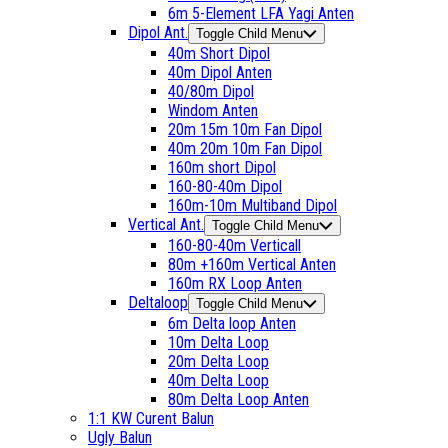
6m 5-Element LFA Yagi Anten
Dipol Ant.
Toggle Child Menu
40m Short Dipol
40m Dipol Anten
40/80m Dipol
Windom Anten
20m 15m 10m Fan Dipol
40m 20m 10m Fan Dipol
160m short Dipol
160-80-40m Dipol
160m-10m Multiband Dipol
Vertical Ant.
Toggle Child Menu
160-80-40m Verticall
80m +160m Vertical Anten
160m RX Loop Anten
Deltaloop
Toggle Child Menu
6m Delta loop Anten
10m Delta Loop
20m Delta Loop
40m Delta Loop
80m Delta Loop Anten
1:1 KW Curent Balun
Ugly Balun