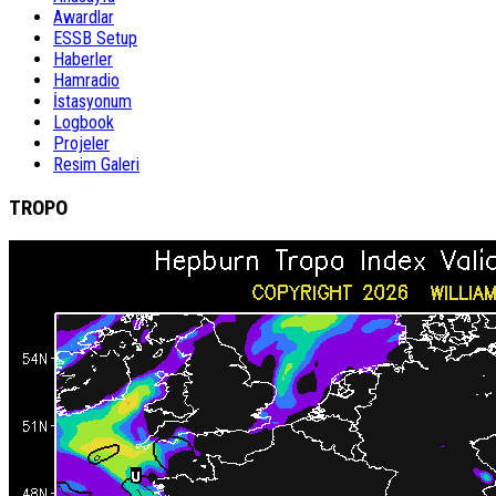
Awardlar
ESSB Setup
Haberler
Hamradio
İstasyonum
Logbook
Projeler
Resim Galeri
TROPO