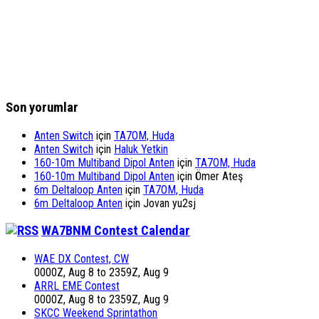
Son yorumlar
Anten Switch
için
TA7OM, Huda
Anten Switch
için
Haluk Yetkin
160-10m Multiband Dipol Anten
için
TA7OM, Huda
160-10m Multiband Dipol Anten
için
Ömer Ateş
6m Deltaloop Anten
için
TA7OM, Huda
6m Deltaloop Anten
için
Jovan yu2sj
WA7BNM Contest Calendar
WAE DX Contest, CW
0000Z, Aug 8 to 2359Z, Aug 9
ARRL EME Contest
0000Z, Aug 8 to 2359Z, Aug 9
SKCC Weekend Sprintathon