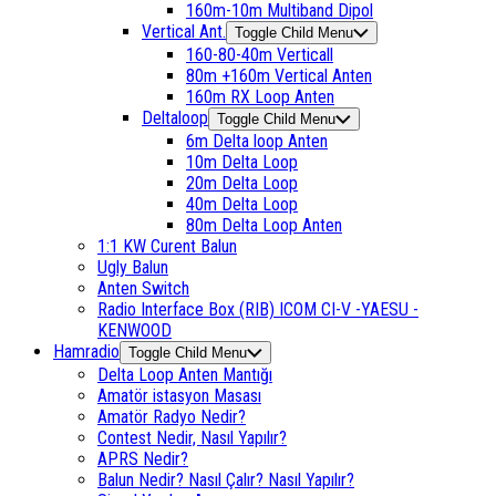
160m-10m Multiband Dipol
Vertical Ant.
Toggle Child Menu
160-80-40m Verticall
80m +160m Vertical Anten
160m RX Loop Anten
Deltaloop
Toggle Child Menu
6m Delta loop Anten
10m Delta Loop
20m Delta Loop
40m Delta Loop
80m Delta Loop Anten
1:1 KW Curent Balun
Ugly Balun
Anten Switch
Radio Interface Box (RIB) ICOM CI-V -YAESU -
KENWOOD
Hamradio
Toggle Child Menu
Delta Loop Anten Mantığı
Amatör istasyon Masası
Amatör Radyo Nedir?
Contest Nedir, Nasıl Yapılır?
APRS Nedir?
Balun Nedir? Nasıl Çalır? Nasıl Yapılır?