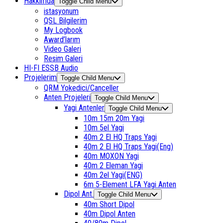
Hakkımda
Toggle Child Menu
istasyonum
QSL Bilgilerim
My Logbook
Award’larım
Video Galeri
Resim Galeri
HI-FI ESSB Audio
Projelerim
Toggle Child Menu
QRM Yokedici/Canceller
Anten Projeleri
Toggle Child Menu
Yagi Antenler
Toggle Child Menu
10m 15m 20m Yagi
10m 5el Yagi
40m 2 El HQ Traps Yagi
40m 2 El HQ Traps Yagi(Eng)
40m MOXON Yagi
40m 2 Eleman Yagi
40m 2el Yagi(ENG)
6m 5-Element LFA Yagi Anten
Dipol Ant.
Toggle Child Menu
40m Short Dipol
40m Dipol Anten