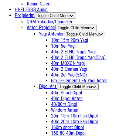
Resim Galeri
HI-FI ESSB Audio
Projelerim
Toggle Child Menu
QRM Yokedici/Canceller
Anten Projeleri
Toggle Child Menu
Yagi Antenler
Toggle Child Menu
10m 15m 20m Yagi
10m 5el Yagi
40m 2 El HQ Traps Yagi
40m 2 El HQ Traps Yagi(Eng)
40m MOXON Yagi
40m 2 Eleman Yagi
40m 2el Yagi(ENG)
6m 5-Element LFA Yagi Anten
Dipol Ant.
Toggle Child Menu
40m Short Dipol
40m Dipol Anten
40/80m Dipol
Windom Anten
20m 15m 10m Fan Dipol
40m 20m 10m Fan Dipol
160m short Dipol
160-80-40m Dipol