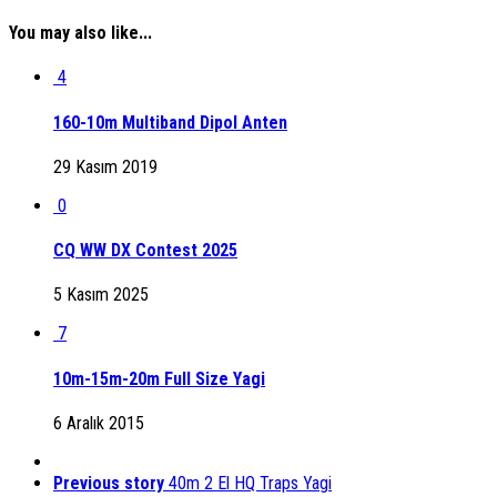
You may also like...
4
160-10m Multiband Dipol Anten
29 Kasım 2019
0
CQ WW DX Contest 2025
5 Kasım 2025
7
10m-15m-20m Full Size Yagi
6 Aralık 2015
Previous story
40m 2 El HQ Traps Yagi