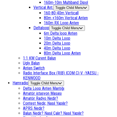
160m-10m Multiband Dipol
Vertical Ant.
Toggle Child Menu
160-80-40m Verticall
80m +160m Vertical Anten
160m RX Loop Anten
Deltaloop
Toggle Child Menu
6m Delta loop Anten
10m Delta Loop
20m Delta Loop
40m Delta Loop
80m Delta Loop Anten
1:1 KW Curent Balun
Ugly Balun
Anten Switch
Radio Interface Box (RIB) ICOM CI-V -YAESU -
KENWOOD
Hamradio
Toggle Child Menu
Delta Loop Anten Mantığı
Amatör istasyon Masası
Amatör Radyo Nedir?
Contest Nedir, Nasıl Yapılır?
APRS Nedir?
Balun Nedir? Nasıl Çalır? Nasıl Yapılır?