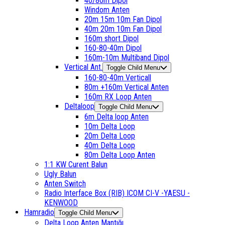
40/80m Dipol
Windom Anten
20m 15m 10m Fan Dipol
40m 20m 10m Fan Dipol
160m short Dipol
160-80-40m Dipol
160m-10m Multiband Dipol
Vertical Ant.
Toggle Child Menu
160-80-40m Verticall
80m +160m Vertical Anten
160m RX Loop Anten
Deltaloop
Toggle Child Menu
6m Delta loop Anten
10m Delta Loop
20m Delta Loop
40m Delta Loop
80m Delta Loop Anten
1:1 KW Curent Balun
Ugly Balun
Anten Switch
Radio Interface Box (RIB) ICOM CI-V -YAESU -
KENWOOD
Hamradio
Toggle Child Menu
Delta Loop Anten Mantığı