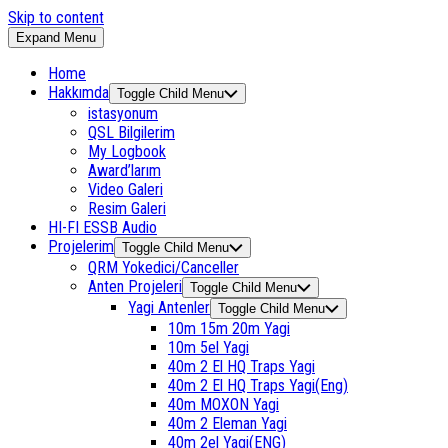
Skip to content
Expand Menu
Home
Hakkımda
Toggle Child Menu
istasyonum
QSL Bilgilerim
My Logbook
Award’larım
Video Galeri
Resim Galeri
HI-FI ESSB Audio
Projelerim
Toggle Child Menu
QRM Yokedici/Canceller
Anten Projeleri
Toggle Child Menu
Yagi Antenler
Toggle Child Menu
10m 15m 20m Yagi
10m 5el Yagi
40m 2 El HQ Traps Yagi
40m 2 El HQ Traps Yagi(Eng)
40m MOXON Yagi
40m 2 Eleman Yagi
40m 2el Yagi(ENG)