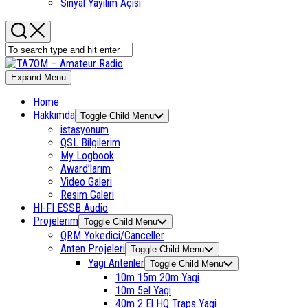
Sinyal Yayılım Açısı
Expand Menu
Home
Hakkımda
Toggle Child Menu
istasyonum
QSL Bilgilerim
My Logbook
Award’larım
Video Galeri
Resim Galeri
HI-FI ESSB Audio
Projelerim
Toggle Child Menu
QRM Yokedici/Canceller
Anten Projeleri
Toggle Child Menu
Yagi Antenler
Toggle Child Menu
10m 15m 20m Yagi
10m 5el Yagi
40m 2 El HQ Traps Yagi