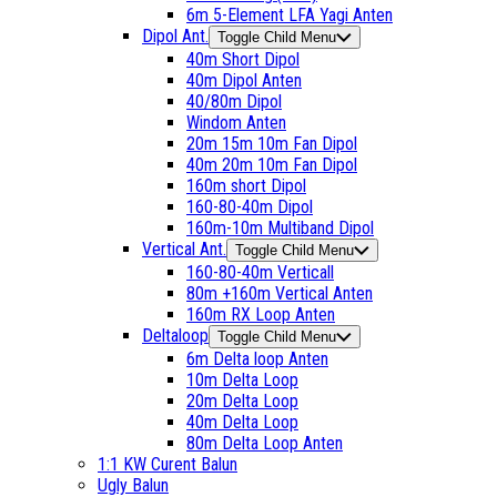
6m 5-Element LFA Yagi Anten
Dipol Ant.
Toggle Child Menu
40m Short Dipol
40m Dipol Anten
40/80m Dipol
Windom Anten
20m 15m 10m Fan Dipol
40m 20m 10m Fan Dipol
160m short Dipol
160-80-40m Dipol
160m-10m Multiband Dipol
Vertical Ant.
Toggle Child Menu
160-80-40m Verticall
80m +160m Vertical Anten
160m RX Loop Anten
Deltaloop
Toggle Child Menu
6m Delta loop Anten
10m Delta Loop
20m Delta Loop
40m Delta Loop
80m Delta Loop Anten
1:1 KW Curent Balun
Ugly Balun