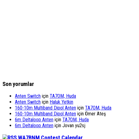
Son yorumlar
Anten Switch
için
TA7OM, Huda
Anten Switch
için
Haluk Yetkin
160-10m Multiband Dipol Anten
için
TA7OM, Huda
160-10m Multiband Dipol Anten
için
Ömer Ateş
6m Deltaloop Anten
için
TA7OM, Huda
6m Deltaloop Anten
için
Jovan yu2sj
WA7BNM Contest Calendar