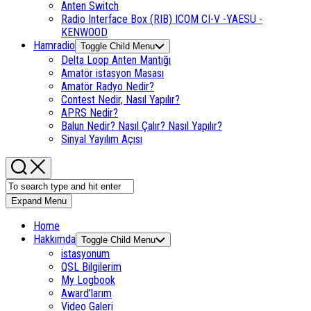
Anten Switch
Radio Interface Box (RIB) ICOM CI-V -YAESU -
KENWOOD
Hamradio
Toggle Child Menu
Delta Loop Anten Mantığı
Amatör istasyon Masası
Amatör Radyo Nedir?
Contest Nedir, Nasıl Yapılır?
APRS Nedir?
Balun Nedir? Nasıl Çalır? Nasıl Yapılır?
Sinyal Yayılım Açısı
Expand Menu
Home
Hakkımda
Toggle Child Menu
istasyonum
QSL Bilgilerim
My Logbook
Award’larım
Video Galeri