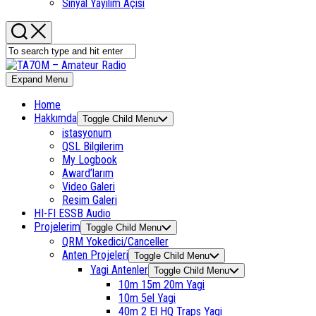
Sinyal Yayılım Açısı
Expand Menu
Home
Hakkımda
Toggle Child Menu
istasyonum
QSL Bilgilerim
My Logbook
Award’larım
Video Galeri
Resim Galeri
HI-FI ESSB Audio
Projelerim
Toggle Child Menu
QRM Yokedici/Canceller
Anten Projeleri
Toggle Child Menu
Yagi Antenler
Toggle Child Menu
10m 15m 20m Yagi
10m 5el Yagi
40m 2 El HQ Traps Yagi