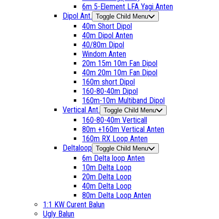
6m 5-Element LFA Yagi Anten
Dipol Ant.
Toggle Child Menu
40m Short Dipol
40m Dipol Anten
40/80m Dipol
Windom Anten
20m 15m 10m Fan Dipol
40m 20m 10m Fan Dipol
160m short Dipol
160-80-40m Dipol
160m-10m Multiband Dipol
Vertical Ant.
Toggle Child Menu
160-80-40m Verticall
80m +160m Vertical Anten
160m RX Loop Anten
Deltaloop
Toggle Child Menu
6m Delta loop Anten
10m Delta Loop
20m Delta Loop
40m Delta Loop
80m Delta Loop Anten
1:1 KW Curent Balun
Ugly Balun