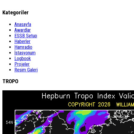
Kategoriler
Anasayfa
Awardlar
ESSB Setup
Haberler
Hamradio
İstasyonum
Logbook
Projeler
Resim Galeri
TROPO