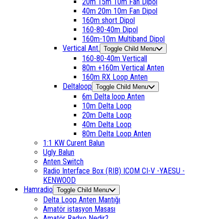
20m 15m 10m Fan Dipol
40m 20m 10m Fan Dipol
160m short Dipol
160-80-40m Dipol
160m-10m Multiband Dipol
Vertical Ant.
Toggle Child Menu
160-80-40m Verticall
80m +160m Vertical Anten
160m RX Loop Anten
Deltaloop
Toggle Child Menu
6m Delta loop Anten
10m Delta Loop
20m Delta Loop
40m Delta Loop
80m Delta Loop Anten
1:1 KW Curent Balun
Ugly Balun
Anten Switch
Radio Interface Box (RIB) ICOM CI-V -YAESU -
KENWOOD
Hamradio
Toggle Child Menu
Delta Loop Anten Mantığı
Amatör istasyon Masası
Amatör Radyo Nedir?