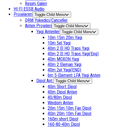
Resim Galeri
HI-FI ESSB Audio
Projelerim
Toggle Child Menu
QRM Yokedici/Canceller
Anten Projeleri
Toggle Child Menu
Yagi Antenler
Toggle Child Menu
10m 15m 20m Yagi
10m 5el Yagi
40m 2 El HQ Traps Yagi
40m 2 El HQ Traps Yagi(Eng)
40m MOXON Yagi
40m 2 Eleman Yagi
40m 2el Yagi(ENG)
6m 5-Element LFA Yagi Anten
Dipol Ant.
Toggle Child Menu
40m Short Dipol
40m Dipol Anten
40/80m Dipol
Windom Anten
20m 15m 10m Fan Dipol
40m 20m 10m Fan Dipol
160m short Dipol
160-80-40m Dipol