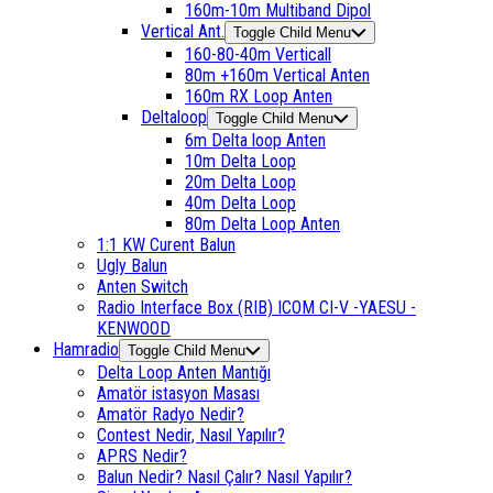
160m-10m Multiband Dipol
Vertical Ant.
Toggle Child Menu
160-80-40m Verticall
80m +160m Vertical Anten
160m RX Loop Anten
Deltaloop
Toggle Child Menu
6m Delta loop Anten
10m Delta Loop
20m Delta Loop
40m Delta Loop
80m Delta Loop Anten
1:1 KW Curent Balun
Ugly Balun
Anten Switch
Radio Interface Box (RIB) ICOM CI-V -YAESU -
KENWOOD
Hamradio
Toggle Child Menu
Delta Loop Anten Mantığı
Amatör istasyon Masası
Amatör Radyo Nedir?
Contest Nedir, Nasıl Yapılır?
APRS Nedir?
Balun Nedir? Nasıl Çalır? Nasıl Yapılır?