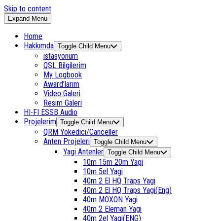
Skip to content
Expand Menu
Home
Hakkımda
Toggle Child Menu
istasyonum
QSL Bilgilerim
My Logbook
Award’larım
Video Galeri
Resim Galeri
HI-FI ESSB Audio
Projelerim
Toggle Child Menu
QRM Yokedici/Canceller
Anten Projeleri
Toggle Child Menu
Yagi Antenler
Toggle Child Menu
10m 15m 20m Yagi
10m 5el Yagi
40m 2 El HQ Traps Yagi
40m 2 El HQ Traps Yagi(Eng)
40m MOXON Yagi
40m 2 Eleman Yagi
40m 2el Yagi(ENG)