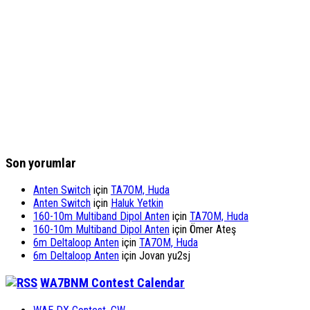
Son yorumlar
Anten Switch
için
TA7OM, Huda
Anten Switch
için
Haluk Yetkin
160-10m Multiband Dipol Anten
için
TA7OM, Huda
160-10m Multiband Dipol Anten
için
Ömer Ateş
6m Deltaloop Anten
için
TA7OM, Huda
6m Deltaloop Anten
için
Jovan yu2sj
WA7BNM Contest Calendar