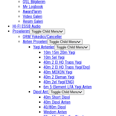
QSL Bilgilerim
My Logbook
Award’larım
Video Galeri
Resim Galeri
HI-FI ESSB Audio
Projelerim
Toggle Child Menu
QRM Yokedici/Canceller
Anten Projeleri
Toggle Child Menu
Yagi Antenler
Toggle Child Menu
10m 15m 20m Yagi
10m 5el Yagi
40m 2 El HQ Traps Yagi
40m 2 El HQ Traps Yagi(Eng)
40m MOXON Yagi
40m 2 Eleman Yagi
40m 2el Yagi(ENG)
6m 5-Element LFA Yagi Anten
Dipol Ant.
Toggle Child Menu
40m Short Dipol
40m Dipol Anten
40/80m Dipol
Windom Anten