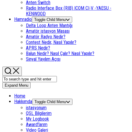
Anten Switch
Radio Interface Box (RIB) ICOM CI-V -YAESU -
KENWOOD
Hamradio
Toggle Child Menu
Delta Loop Anten Mantığı
Amatör istasyon Masası
Amatör Radyo Nedir?
Contest Nedir, Nasıl Yapılır?
APRS Nedir?
Balun Nedir? Nasıl Çalır? Nasıl Yapılır?
Sinyal Yayılım Açısı
Expand Menu
Home
Hakkımda
Toggle Child Menu
istasyonum
QSL Bilgilerim
My Logbook
Award’larım
Video Galeri