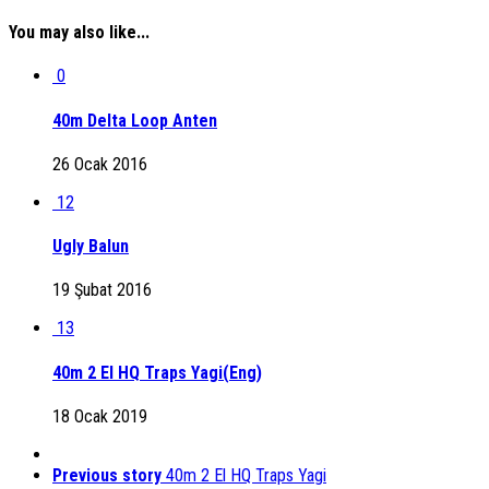
You may also like...
0
40m Delta Loop Anten
26 Ocak 2016
12
Ugly Balun
19 Şubat 2016
13
40m 2 El HQ Traps Yagi(Eng)
18 Ocak 2019
Previous story
40m 2 El HQ Traps Yagi