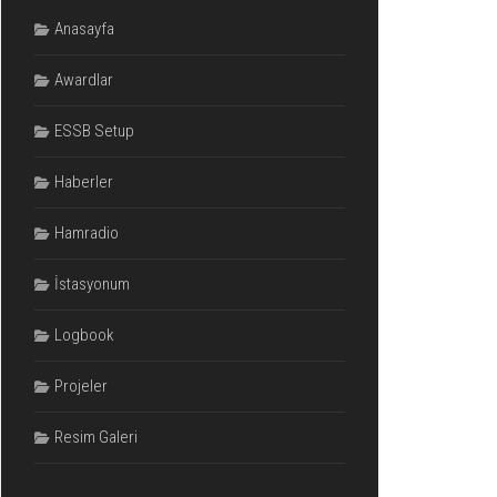
Anasayfa
Awardlar
ESSB Setup
Haberler
Hamradio
İstasyonum
Logbook
Projeler
Resim Galeri