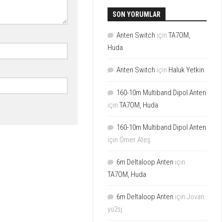
SON YORUMLAR
Anten Switch
için
TA7OM,
Huda
Anten Switch
için
Haluk Yetkin
160-10m Multiband Dipol Anten
için
TA7OM, Huda
160-10m Multiband Dipol Anten
için
Ömer Ateş
6m Deltaloop Anten
için
TA7OM, Huda
6m Deltaloop Anten
için
Jovan
yu2sj