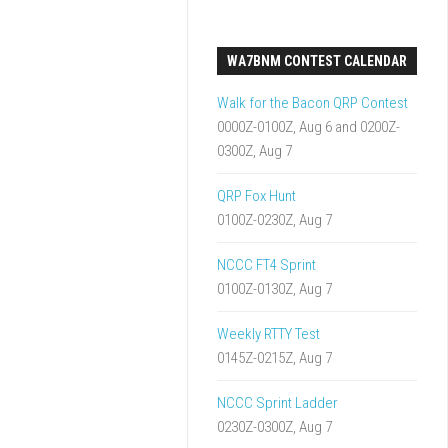
WA7BNM CONTEST CALENDAR
Walk for the Bacon QRP Contest
0000Z-0100Z, Aug 6 and 0200Z-
0300Z, Aug 7
QRP Fox Hunt
0100Z-0230Z, Aug 7
NCCC FT4 Sprint
0100Z-0130Z, Aug 7
Weekly RTTY Test
0145Z-0215Z, Aug 7
NCCC Sprint Ladder
0230Z-0300Z, Aug 7