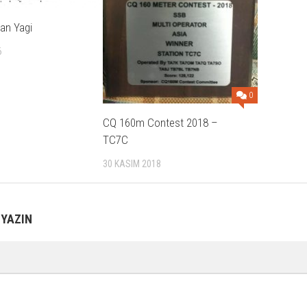
an Yagi
6
0
CQ 160m Contest 2018 –
TC7C
30 KASIM 2018
 YAZIN