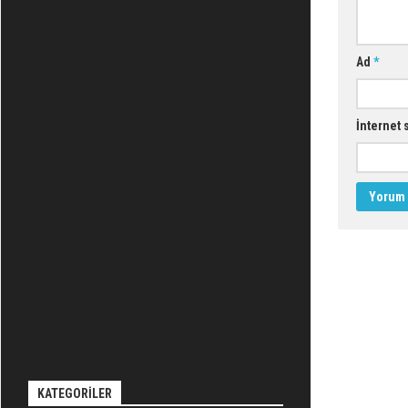
Ad
*
İnternet 
KATEGORILER