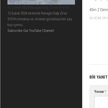
12 Şubat 2024 Karagöl Dağı Zirve 3107m
40m 2 Elem
12 Şubat 2024 tarihinde Karagöl Dağı Zirve
30 OCAK 201
3107m tırmanışı ve zirvenin görüntüsü her şey
buz içerisi…
Subscribe Our YouTube Channel
BIR YANIT
Yorum
*