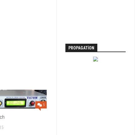
PROPAGATION
5
tch
15