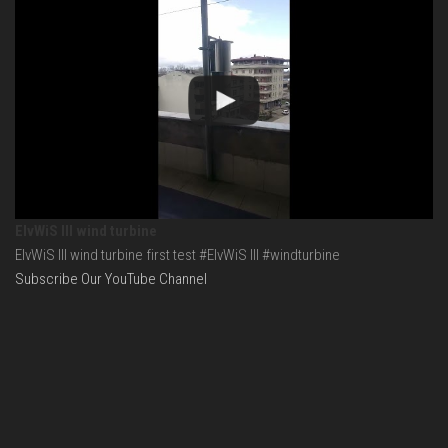
ElvWiS III wind turbine
ElvWiS III wind turbine first test #ElvWiS III #windturbine
Subscribe Our YouTube Channel