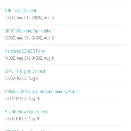
ARRL EME Contest
0000Z, Aug 8 to 2359Z, Aug 9
SKCC Weekend Sprintathon
1200Z, Aug 8 to 2400Z, Aug 9
Maryland-DC QSO Party
1400Z, Aug 8 to 0400Z, Aug 9
SARL HF Digital Contest
1300Z-1600Z, Aug 9
4 States QRP Group Second Sunday Sprint
0000Z-0200Z, Aug 10
K1USN Slow Speed Test
0000Z-0100Z, Aug 10