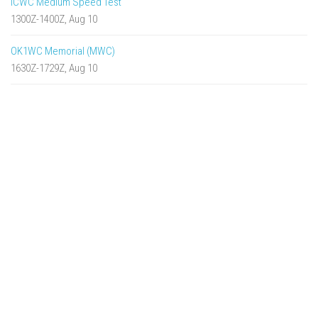
ICWC Medium Speed Test
1300Z-1400Z, Aug 10
OK1WC Memorial (MWC)
1630Z-1729Z, Aug 10