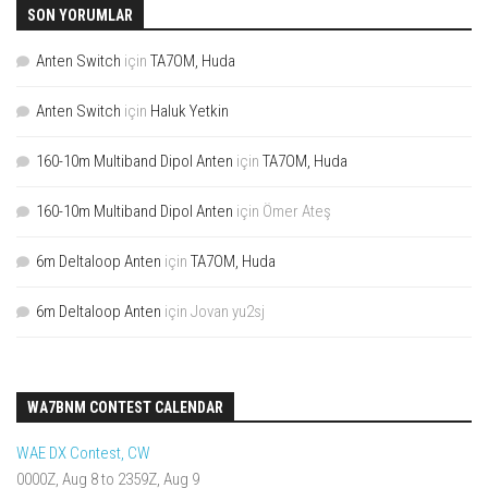
SON YORUMLAR
Anten Switch
için
TA7OM, Huda
Anten Switch
için
Haluk Yetkin
160-10m Multiband Dipol Anten
için
TA7OM, Huda
160-10m Multiband Dipol Anten
için
Ömer Ateş
6m Deltaloop Anten
için
TA7OM, Huda
6m Deltaloop Anten
için
Jovan yu2sj
WA7BNM CONTEST CALENDAR
WAE DX Contest, CW
0000Z, Aug 8 to 2359Z, Aug 9