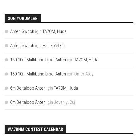
SON YORUMLAR
Anten Switch
için
TA7OM, Huda
Anten Switch
için
Haluk Yetkin
160-10m Multiband Dipol Anten
için
TA7OM, Huda
160-10m Multiband Dipol Anten
için
Ömer Ateş
6m Deltaloop Anten
için
TA7OM, Huda
6m Deltaloop Anten
için
Jovan yu2sj
WA7BNM CONTEST CALENDAR