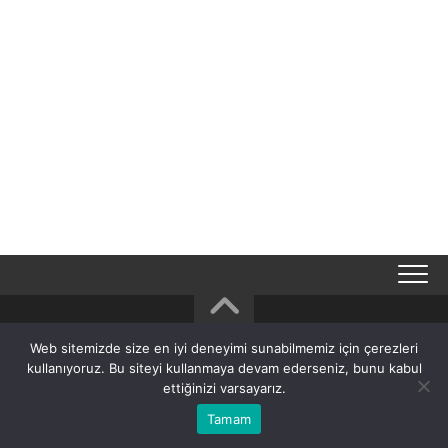
Web sitemizde size en iyi deneyimi sunabilmemiz için çerezleri
TA7OM – Amateur Radio © 2026. All Rights Reserved.
kullanıyoruz. Bu siteyi kullanmaya devam ederseniz, bunu kabul
Powered by
WordPress
. Theme by
Alx
.
ettiğinizi varsayarız.
Tamam