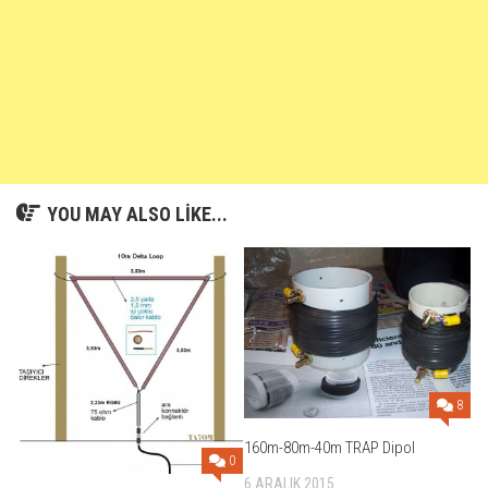
YOU MAY ALSO LIKE...
8
160m-80m-40m TRAP Dipol
0
6 ARALIK 2015