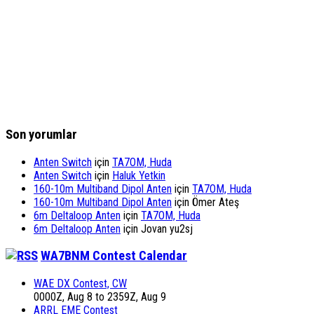
Son yorumlar
Anten Switch
için
TA7OM, Huda
Anten Switch
için
Haluk Yetkin
160-10m Multiband Dipol Anten
için
TA7OM, Huda
160-10m Multiband Dipol Anten
için
Ömer Ateş
6m Deltaloop Anten
için
TA7OM, Huda
6m Deltaloop Anten
için
Jovan yu2sj
WA7BNM Contest Calendar
WAE DX Contest, CW
0000Z, Aug 8 to 2359Z, Aug 9
ARRL EME Contest