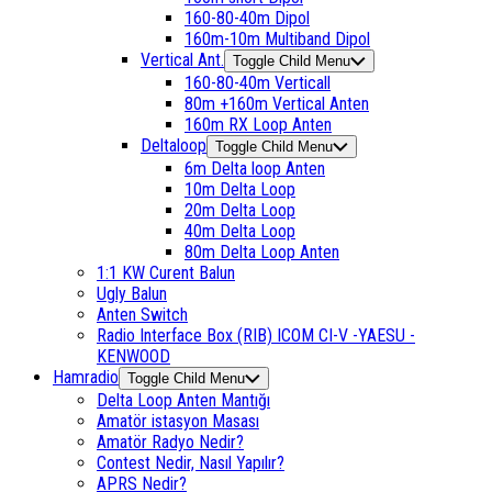
160-80-40m Dipol
160m-10m Multiband Dipol
Vertical Ant.
Toggle Child Menu
160-80-40m Verticall
80m +160m Vertical Anten
160m RX Loop Anten
Deltaloop
Toggle Child Menu
6m Delta loop Anten
10m Delta Loop
20m Delta Loop
40m Delta Loop
80m Delta Loop Anten
1:1 KW Curent Balun
Ugly Balun
Anten Switch
Radio Interface Box (RIB) ICOM CI-V -YAESU -
KENWOOD
Hamradio
Toggle Child Menu
Delta Loop Anten Mantığı
Amatör istasyon Masası
Amatör Radyo Nedir?
Contest Nedir, Nasıl Yapılır?
APRS Nedir?