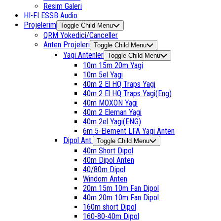
Resim Galeri
HI-FI ESSB Audio
Projelerim
Toggle Child Menu
QRM Yokedici/Canceller
Anten Projeleri
Toggle Child Menu
Yagi Antenler
Toggle Child Menu
10m 15m 20m Yagi
10m 5el Yagi
40m 2 El HQ Traps Yagi
40m 2 El HQ Traps Yagi(Eng)
40m MOXON Yagi
40m 2 Eleman Yagi
40m 2el Yagi(ENG)
6m 5-Element LFA Yagi Anten
Dipol Ant.
Toggle Child Menu
40m Short Dipol
40m Dipol Anten
40/80m Dipol
Windom Anten
20m 15m 10m Fan Dipol
40m 20m 10m Fan Dipol
160m short Dipol
160-80-40m Dipol