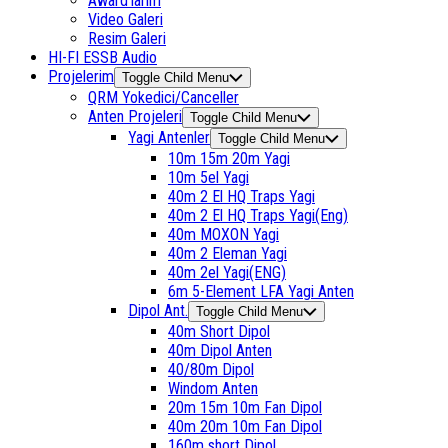
Award’larım
Video Galeri
Resim Galeri
HI-FI ESSB Audio
Projelerim
Toggle Child Menu
QRM Yokedici/Canceller
Anten Projeleri
Toggle Child Menu
Yagi Antenler
Toggle Child Menu
10m 15m 20m Yagi
10m 5el Yagi
40m 2 El HQ Traps Yagi
40m 2 El HQ Traps Yagi(Eng)
40m MOXON Yagi
40m 2 Eleman Yagi
40m 2el Yagi(ENG)
6m 5-Element LFA Yagi Anten
Dipol Ant.
Toggle Child Menu
40m Short Dipol
40m Dipol Anten
40/80m Dipol
Windom Anten
20m 15m 10m Fan Dipol
40m 20m 10m Fan Dipol
160m short Dipol