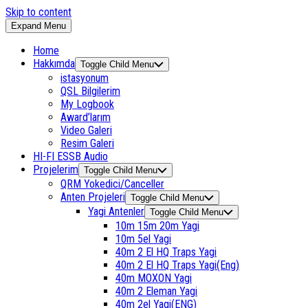
Skip to content
Expand Menu
Home
Hakkımda
Toggle Child Menu
istasyonum
QSL Bilgilerim
My Logbook
Award’larım
Video Galeri
Resim Galeri
HI-FI ESSB Audio
Projelerim
Toggle Child Menu
QRM Yokedici/Canceller
Anten Projeleri
Toggle Child Menu
Yagi Antenler
Toggle Child Menu
10m 15m 20m Yagi
10m 5el Yagi
40m 2 El HQ Traps Yagi
40m 2 El HQ Traps Yagi(Eng)
40m MOXON Yagi
40m 2 Eleman Yagi
40m 2el Yagi(ENG)