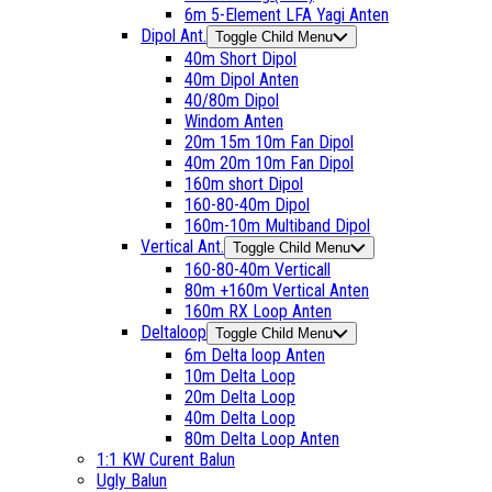
6m 5-Element LFA Yagi Anten
Dipol Ant.
Toggle Child Menu
40m Short Dipol
40m Dipol Anten
40/80m Dipol
Windom Anten
20m 15m 10m Fan Dipol
40m 20m 10m Fan Dipol
160m short Dipol
160-80-40m Dipol
160m-10m Multiband Dipol
Vertical Ant.
Toggle Child Menu
160-80-40m Verticall
80m +160m Vertical Anten
160m RX Loop Anten
Deltaloop
Toggle Child Menu
6m Delta loop Anten
10m Delta Loop
20m Delta Loop
40m Delta Loop
80m Delta Loop Anten
1:1 KW Curent Balun
Ugly Balun