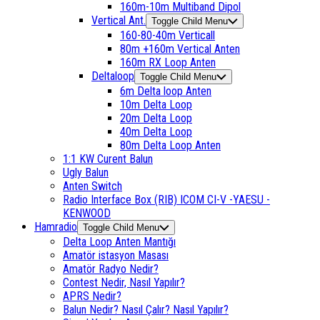
160m-10m Multiband Dipol
Vertical Ant.
Toggle Child Menu
160-80-40m Verticall
80m +160m Vertical Anten
160m RX Loop Anten
Deltaloop
Toggle Child Menu
6m Delta loop Anten
10m Delta Loop
20m Delta Loop
40m Delta Loop
80m Delta Loop Anten
1:1 KW Curent Balun
Ugly Balun
Anten Switch
Radio Interface Box (RIB) ICOM CI-V -YAESU -
KENWOOD
Hamradio
Toggle Child Menu
Delta Loop Anten Mantığı
Amatör istasyon Masası
Amatör Radyo Nedir?
Contest Nedir, Nasıl Yapılır?
APRS Nedir?
Balun Nedir? Nasıl Çalır? Nasıl Yapılır?