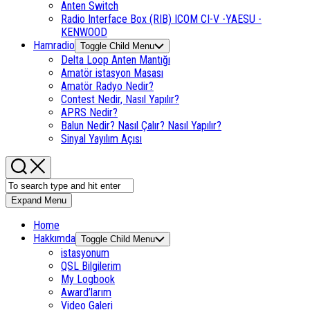
Anten Switch
Radio Interface Box (RIB) ICOM CI-V -YAESU -
KENWOOD
Hamradio
Toggle Child Menu
Delta Loop Anten Mantığı
Amatör istasyon Masası
Amatör Radyo Nedir?
Contest Nedir, Nasıl Yapılır?
APRS Nedir?
Balun Nedir? Nasıl Çalır? Nasıl Yapılır?
Sinyal Yayılım Açısı
Expand Menu
Home
Hakkımda
Toggle Child Menu
istasyonum
QSL Bilgilerim
My Logbook
Award’larım
Video Galeri