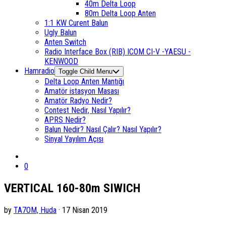
40m Delta Loop
80m Delta Loop Anten
1:1 KW Curent Balun
Ugly Balun
Anten Switch
Radio Interface Box (RIB) ICOM CI-V -YAESU -
KENWOOD
Hamradio
Toggle Child Menu
Delta Loop Anten Mantığı
Amatör istasyon Masası
Amatör Radyo Nedir?
Contest Nedir, Nasıl Yapılır?
APRS Nedir?
Balun Nedir? Nasıl Çalır? Nasıl Yapılır?
Sinyal Yayılım Açısı
0
VERTICAL 160-80m SIWICH
by
TA7OM, Huda
· 17 Nisan 2019