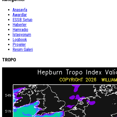
Anasayfa
Awardlar
ESSB Setup
Haberler
Hamradio
İstasyonum
Logbook
Projeler
Resim Galeri
TROPO