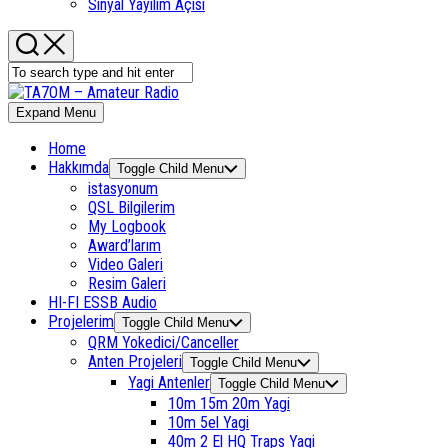
Sinyal Yayılım Açısı
Expand Menu
Home
Hakkımda
Toggle Child Menu
istasyonum
QSL Bilgilerim
My Logbook
Award’larım
Video Galeri
Resim Galeri
HI-FI ESSB Audio
Projelerim
Toggle Child Menu
QRM Yokedici/Canceller
Anten Projeleri
Toggle Child Menu
Yagi Antenler
Toggle Child Menu
10m 15m 20m Yagi
10m 5el Yagi
40m 2 El HQ Traps Yagi