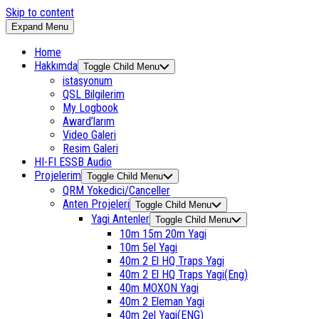
Skip to content
Expand Menu
Home
Hakkımda
Toggle Child Menu
istasyonum
QSL Bilgilerim
My Logbook
Award’larım
Video Galeri
Resim Galeri
HI-FI ESSB Audio
Projelerim
Toggle Child Menu
QRM Yokedici/Canceller
Anten Projeleri
Toggle Child Menu
Yagi Antenler
Toggle Child Menu
10m 15m 20m Yagi
10m 5el Yagi
40m 2 El HQ Traps Yagi
40m 2 El HQ Traps Yagi(Eng)
40m MOXON Yagi
40m 2 Eleman Yagi
40m 2el Yagi(ENG)