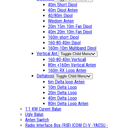
40m Short Dipol
40m Dipol Anten
40/80m Dipol
Windom Anten
20m 15m 10m Fan Dipol
40m 20m 10m Fan Dipol
160m short Dipol
160-80-40m Dipol
160m-10m Multiband Dipol
Vertical Ant.
Toggle Child Menu
160-80-40m Verticall
80m +160m Vertical Anten
160m RX Loop Anten
Deltaloop
Toggle Child Menu
6m Delta loop Anten
10m Delta Loop
20m Delta Loop
40m Delta Loop
80m Delta Loop Anten
1:1 KW Curent Balun
Ugly Balun
Anten Switch
Radio Interface Box (RIB) ICOM CI-V -YAESU -