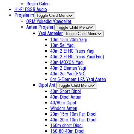
Resim Galeri
HI-FI ESSB Audio
Projelerim
Toggle Child Menu
QRM Yokedici/Canceller
Anten Projeleri
Toggle Child Menu
Yagi Antenler
Toggle Child Menu
10m 15m 20m Yagi
10m 5el Yagi
40m 2 El HQ Traps Yagi
40m 2 El HQ Traps Yagi(Eng)
40m MOXON Yagi
40m 2 Eleman Yagi
40m 2el Yagi(ENG)
6m 5-Element LFA Yagi Anten
Dipol Ant.
Toggle Child Menu
40m Short Dipol
40m Dipol Anten
40/80m Dipol
Windom Anten
20m 15m 10m Fan Dipol
40m 20m 10m Fan Dipol
160m short Dipol
160-80-40m Dipol