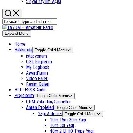
Sinyal Yayılım Açısı
Expand Menu
Home
Hakkımda
Toggle Child Menu
istasyonum
QSL Bilgilerim
My Logbook
Award’larım
Video Galeri
Resim Galeri
HI-FI ESSB Audio
Projelerim
Toggle Child Menu
QRM Yokedici/Canceller
Anten Projeleri
Toggle Child Menu
Yagi Antenler
Toggle Child Menu
10m 15m 20m Yagi
10m 5el Yagi
40m 2 El HQ Traps Yagi