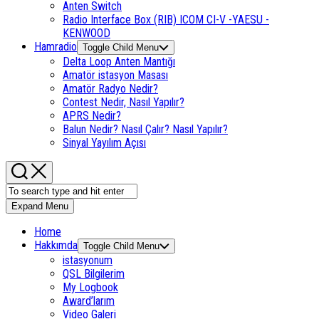
Anten Switch
Radio Interface Box (RIB) ICOM CI-V -YAESU -
KENWOOD
Hamradio
Toggle Child Menu
Delta Loop Anten Mantığı
Amatör istasyon Masası
Amatör Radyo Nedir?
Contest Nedir, Nasıl Yapılır?
APRS Nedir?
Balun Nedir? Nasıl Çalır? Nasıl Yapılır?
Sinyal Yayılım Açısı
Expand Menu
Home
Hakkımda
Toggle Child Menu
istasyonum
QSL Bilgilerim
My Logbook
Award’larım
Video Galeri