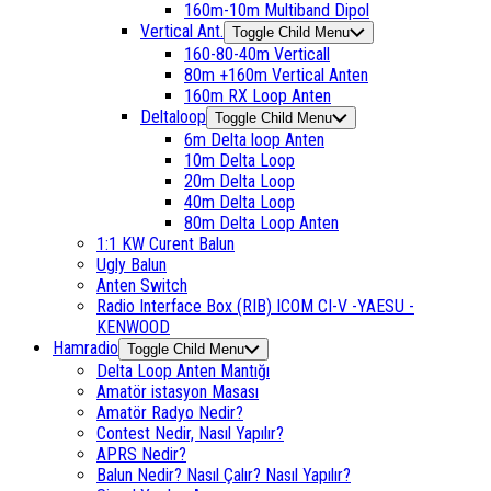
160m-10m Multiband Dipol
Vertical Ant.
Toggle Child Menu
160-80-40m Verticall
80m +160m Vertical Anten
160m RX Loop Anten
Deltaloop
Toggle Child Menu
6m Delta loop Anten
10m Delta Loop
20m Delta Loop
40m Delta Loop
80m Delta Loop Anten
1:1 KW Curent Balun
Ugly Balun
Anten Switch
Radio Interface Box (RIB) ICOM CI-V -YAESU -
KENWOOD
Hamradio
Toggle Child Menu
Delta Loop Anten Mantığı
Amatör istasyon Masası
Amatör Radyo Nedir?
Contest Nedir, Nasıl Yapılır?
APRS Nedir?
Balun Nedir? Nasıl Çalır? Nasıl Yapılır?