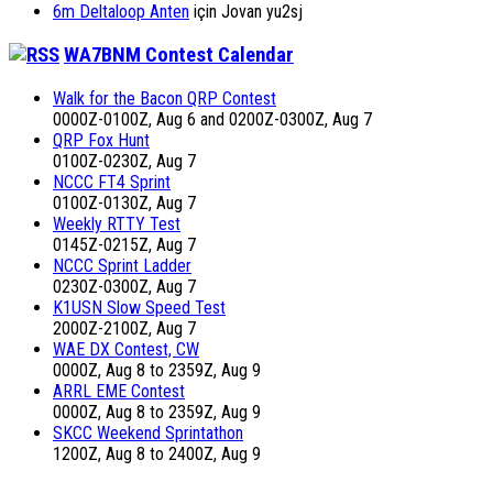
6m Deltaloop Anten
için
Jovan yu2sj
WA7BNM Contest Calendar
Walk for the Bacon QRP Contest
0000Z-0100Z, Aug 6 and 0200Z-0300Z, Aug 7
QRP Fox Hunt
0100Z-0230Z, Aug 7
NCCC FT4 Sprint
0100Z-0130Z, Aug 7
Weekly RTTY Test
0145Z-0215Z, Aug 7
NCCC Sprint Ladder
0230Z-0300Z, Aug 7
K1USN Slow Speed Test
2000Z-2100Z, Aug 7
WAE DX Contest, CW
0000Z, Aug 8 to 2359Z, Aug 9
ARRL EME Contest
0000Z, Aug 8 to 2359Z, Aug 9
SKCC Weekend Sprintathon
1200Z, Aug 8 to 2400Z, Aug 9