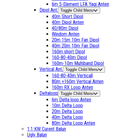
6m 5-Element LFA Yagi Anten
Dipol Ant.
Toggle Child Menu
40m Short Dipol
40m Dipol Anten
40/80m Dipol
Windom Anten
20m 15m 10m Fan Dipol
40m 20m 10m Fan Dipol
160m short Dipol
160-80-40m Dipol
160m-10m Multiband Dipol
Vertical Ant.
Toggle Child Menu
160-80-40m Verticall
80m +160m Vertical Anten
160m RX Loop Anten
Deltaloop
Toggle Child Menu
6m Delta loop Anten
10m Delta Loop
20m Delta Loop
40m Delta Loop
80m Delta Loop Anten
1:1 KW Curent Balun
Ugly Balun