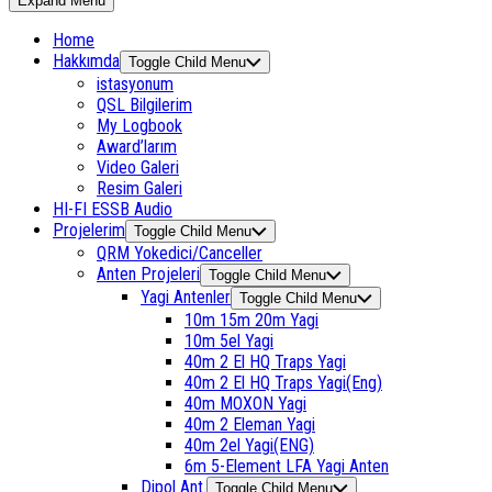
Expand Menu
Home
Hakkımda
Toggle Child Menu
istasyonum
QSL Bilgilerim
My Logbook
Award’larım
Video Galeri
Resim Galeri
HI-FI ESSB Audio
Projelerim
Toggle Child Menu
QRM Yokedici/Canceller
Anten Projeleri
Toggle Child Menu
Yagi Antenler
Toggle Child Menu
10m 15m 20m Yagi
10m 5el Yagi
40m 2 El HQ Traps Yagi
40m 2 El HQ Traps Yagi(Eng)
40m MOXON Yagi
40m 2 Eleman Yagi
40m 2el Yagi(ENG)
6m 5-Element LFA Yagi Anten
Dipol Ant.
Toggle Child Menu