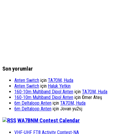
Son yorumlar
Anten Switch
için
TA7OM, Huda
Anten Switch
için
Haluk Yetkin
160-10m Multiband Dipol Anten
için
TA7OM, Huda
160-10m Multiband Dipol Anten
için
Ömer Ateş
6m Deltaloop Anten
için
TA7OM, Huda
6m Deltaloop Anten
için
Jovan yu2sj
WA7BNM Contest Calendar
VHF-UHF FT8 Activity Contest-NA