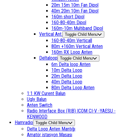
20m 15m 10m Fan Dipol
40m 20m 10m Fan Dipol
160m short Dipol
160-80-40m Dipol
160m-10m Multiband Dipol
Vertical Ant.
Toggle Child Menu
160-80-40m Verticall
80m +160m Vertical Anten
160m RX Loop Anten
Deltaloop
Toggle Child Menu
6m Delta loop Anten
10m Delta Loop
20m Delta Loop
40m Delta Loop
80m Delta Loop Anten
1:1 KW Curent Balun
Ugly Balun
Anten Switch
Radio Interface Box (RIB) ICOM CI-V -YAESU -
KENWOOD
Hamradio
Toggle Child Menu
Delta Loop Anten Mantığı
Amatör istasyon Masası