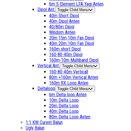
6m 5-Element LFA Yagi Anten
Dipol Ant.
Toggle Child Menu
40m Short Dipol
40m Dipol Anten
40/80m Dipol
Windom Anten
20m 15m 10m Fan Dipol
40m 20m 10m Fan Dipol
160m short Dipol
160-80-40m Dipol
160m-10m Multiband Dipol
Vertical Ant.
Toggle Child Menu
160-80-40m Verticall
80m +160m Vertical Anten
160m RX Loop Anten
Deltaloop
Toggle Child Menu
6m Delta loop Anten
10m Delta Loop
20m Delta Loop
40m Delta Loop
80m Delta Loop Anten
1:1 KW Curent Balun
Ugly Balun