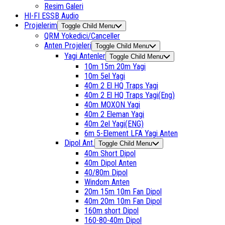
Resim Galeri
HI-FI ESSB Audio
Projelerim
Toggle Child Menu
QRM Yokedici/Canceller
Anten Projeleri
Toggle Child Menu
Yagi Antenler
Toggle Child Menu
10m 15m 20m Yagi
10m 5el Yagi
40m 2 El HQ Traps Yagi
40m 2 El HQ Traps Yagi(Eng)
40m MOXON Yagi
40m 2 Eleman Yagi
40m 2el Yagi(ENG)
6m 5-Element LFA Yagi Anten
Dipol Ant.
Toggle Child Menu
40m Short Dipol
40m Dipol Anten
40/80m Dipol
Windom Anten
20m 15m 10m Fan Dipol
40m 20m 10m Fan Dipol
160m short Dipol
160-80-40m Dipol