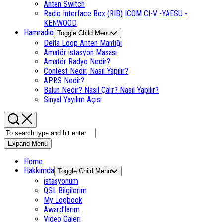
Anten Switch
Radio Interface Box (RIB) ICOM CI-V -YAESU -
KENWOOD
Hamradio
Toggle Child Menu
Delta Loop Anten Mantığı
Amatör istasyon Masası
Amatör Radyo Nedir?
Contest Nedir, Nasıl Yapılır?
APRS Nedir?
Balun Nedir? Nasıl Çalır? Nasıl Yapılır?
Sinyal Yayılım Açısı
Expand Menu
Home
Hakkımda
Toggle Child Menu
istasyonum
QSL Bilgilerim
My Logbook
Award’larım
Video Galeri