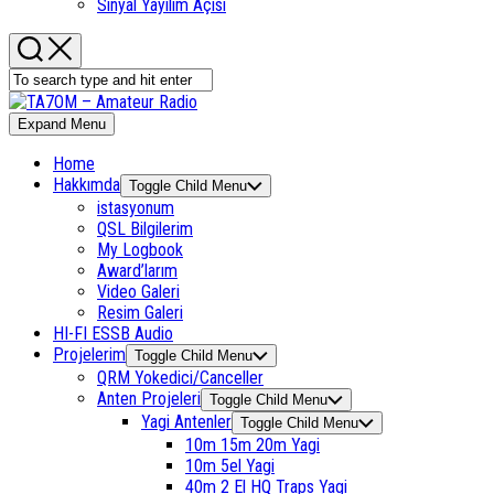
Sinyal Yayılım Açısı
Expand Menu
Home
Hakkımda
Toggle Child Menu
istasyonum
QSL Bilgilerim
My Logbook
Award’larım
Video Galeri
Resim Galeri
HI-FI ESSB Audio
Projelerim
Toggle Child Menu
QRM Yokedici/Canceller
Anten Projeleri
Toggle Child Menu
Yagi Antenler
Toggle Child Menu
10m 15m 20m Yagi
10m 5el Yagi
40m 2 El HQ Traps Yagi