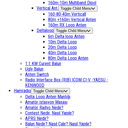
160m-10m Multiband Dipol
Vertical Ant.
Toggle Child Menu
160-80-40m Verticall
80m +160m Vertical Anten
160m RX Loop Anten
Deltaloop
Toggle Child Menu
6m Delta loop Anten
10m Delta Loop
20m Delta Loop
40m Delta Loop
80m Delta Loop Anten
1:1 KW Curent Balun
Ugly Balun
Anten Switch
Radio Interface Box (RIB) ICOM CI-V -YAESU -
KENWOOD
Hamradio
Toggle Child Menu
Delta Loop Anten Mantığı
Amatör istasyon Masası
Amatör Radyo Nedir?
Contest Nedir, Nasıl Yapılır?
APRS Nedir?
Balun Nedir? Nasıl Çalır? Nasıl Yapılır?