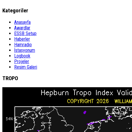
Kategoriler
Anasayfa
Awardlar
ESSB Setup
Haberler
Hamradio
İstasyonum
Logbook
Projeler
Resim Galeri
TROPO