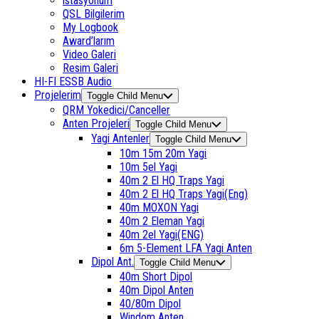
istasyonum
QSL Bilgilerim
My Logbook
Award’larım
Video Galeri
Resim Galeri
HI-FI ESSB Audio
Projelerim
Toggle Child Menu
QRM Yokedici/Canceller
Anten Projeleri
Toggle Child Menu
Yagi Antenler
Toggle Child Menu
10m 15m 20m Yagi
10m 5el Yagi
40m 2 El HQ Traps Yagi
40m 2 El HQ Traps Yagi(Eng)
40m MOXON Yagi
40m 2 Eleman Yagi
40m 2el Yagi(ENG)
6m 5-Element LFA Yagi Anten
Dipol Ant.
Toggle Child Menu
40m Short Dipol
40m Dipol Anten
40/80m Dipol
Windom Anten