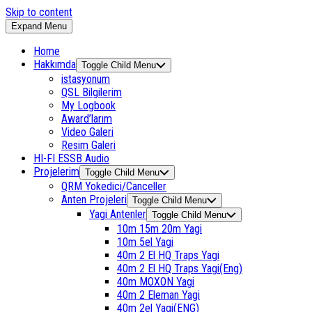
Skip to content
Expand Menu
Home
Hakkımda
Toggle Child Menu
istasyonum
QSL Bilgilerim
My Logbook
Award’larım
Video Galeri
Resim Galeri
HI-FI ESSB Audio
Projelerim
Toggle Child Menu
QRM Yokedici/Canceller
Anten Projeleri
Toggle Child Menu
Yagi Antenler
Toggle Child Menu
10m 15m 20m Yagi
10m 5el Yagi
40m 2 El HQ Traps Yagi
40m 2 El HQ Traps Yagi(Eng)
40m MOXON Yagi
40m 2 Eleman Yagi
40m 2el Yagi(ENG)