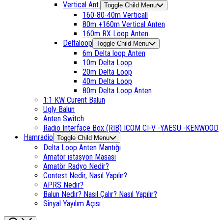
Vertical Ant.
Toggle Child Menu
160-80-40m Verticall
80m +160m Vertical Anten
160m RX Loop Anten
Deltaloop
Toggle Child Menu
6m Delta loop Anten
10m Delta Loop
20m Delta Loop
40m Delta Loop
80m Delta Loop Anten
1:1 KW Curent Balun
Ugly Balun
Anten Switch
Radio Interface Box (RIB) ICOM CI-V -YAESU -KENWOOD
Hamradio
Toggle Child Menu
Delta Loop Anten Mantığı
Amatör istasyon Masası
Amatör Radyo Nedir?
Contest Nedir, Nasıl Yapılır?
APRS Nedir?
Balun Nedir? Nasıl Çalır? Nasıl Yapılır?
Sinyal Yayılım Açısı