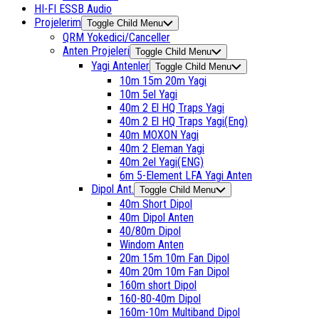
HI-FI ESSB Audio
Projelerim
Toggle Child Menu
QRM Yokedici/Canceller
Anten Projeleri
Toggle Child Menu
Yagi Antenler
Toggle Child Menu
10m 15m 20m Yagi
10m 5el Yagi
40m 2 El HQ Traps Yagi
40m 2 El HQ Traps Yagi(Eng)
40m MOXON Yagi
40m 2 Eleman Yagi
40m 2el Yagi(ENG)
6m 5-Element LFA Yagi Anten
Dipol Ant.
Toggle Child Menu
40m Short Dipol
40m Dipol Anten
40/80m Dipol
Windom Anten
20m 15m 10m Fan Dipol
40m 20m 10m Fan Dipol
160m short Dipol
160-80-40m Dipol
160m-10m Multiband Dipol