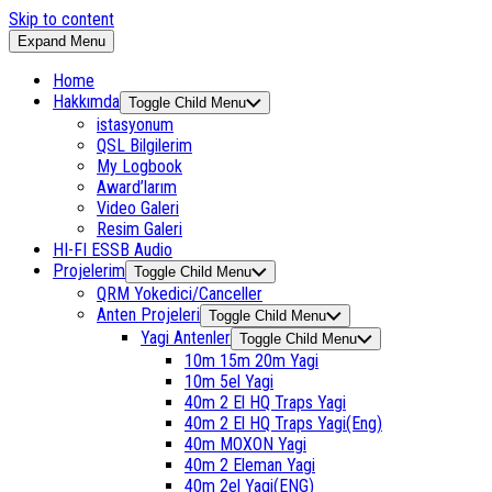
Skip to content
Expand Menu
Home
Hakkımda
Toggle Child Menu
istasyonum
QSL Bilgilerim
My Logbook
Award’larım
Video Galeri
Resim Galeri
HI-FI ESSB Audio
Projelerim
Toggle Child Menu
QRM Yokedici/Canceller
Anten Projeleri
Toggle Child Menu
Yagi Antenler
Toggle Child Menu
10m 15m 20m Yagi
10m 5el Yagi
40m 2 El HQ Traps Yagi
40m 2 El HQ Traps Yagi(Eng)
40m MOXON Yagi
40m 2 Eleman Yagi
40m 2el Yagi(ENG)