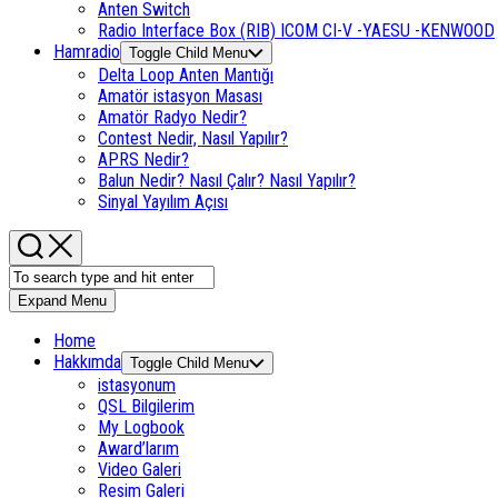
Anten Switch
Radio Interface Box (RIB) ICOM CI-V -YAESU -KENWOOD
Hamradio
Toggle Child Menu
Delta Loop Anten Mantığı
Amatör istasyon Masası
Amatör Radyo Nedir?
Contest Nedir, Nasıl Yapılır?
APRS Nedir?
Balun Nedir? Nasıl Çalır? Nasıl Yapılır?
Sinyal Yayılım Açısı
Expand Menu
Home
Hakkımda
Toggle Child Menu
istasyonum
QSL Bilgilerim
My Logbook
Award’larım
Video Galeri
Resim Galeri