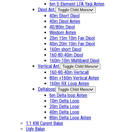
6m 5-Element LFA Yagi Anten
Dipol Ant.
Toggle Child Menu
40m Short Dipol
40m Dipol Anten
40/80m Dipol
Windom Anten
20m 15m 10m Fan Dipol
40m 20m 10m Fan Dipol
160m short Dipol
160-80-40m Dipol
160m-10m Multiband Dipol
Vertical Ant.
Toggle Child Menu
160-80-40m Verticall
80m +160m Vertical Anten
160m RX Loop Anten
Deltaloop
Toggle Child Menu
6m Delta loop Anten
10m Delta Loop
20m Delta Loop
40m Delta Loop
80m Delta Loop Anten
1:1 KW Curent Balun
Ugly Balun