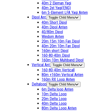
40m 2 Eleman Yagi
40m 2el Yagi(ENG)
6m 5-Element LFA Yagi Anten
Dipol Ant.
Toggle Child Menu
40m Short Dipol
40m Dipol Anten
40/80m Dipol
Windom Anten
20m 15m 10m Fan Dipol
40m 20m 10m Fan Dipol
160m short Dipol
160-80-40m Dipol
160m-10m Multiband Dipol
Vertical Ant.
Toggle Child Menu
160-80-40m Verticall
80m +160m Vertical Anten
160m RX Loop Anten
Deltaloop
Toggle Child Menu
6m Delta loop Anten
10m Delta Loop
20m Delta Loop
40m Delta Loop
80m Delta Loop Anten