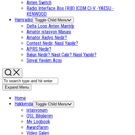
Anten Switch
Radio Interface Box (RIB) ICOM CI-V -YAESU -
KENWOOD
Hamradio
Toggle Child Menu
Delta Loop Anten Mantığı
Amatör istasyon Masası
Amatör Radyo Nedir?
Contest Nedir, Nasıl Yapılır?
APRS Nedir?
Balun Nedir? Nasıl Çalır? Nasıl Yapılır?
Sinyal Yayılım Açısı
Expand Menu
Home
Hakkımda
Toggle Child Menu
istasyonum
QSL Bilgilerim
My Logbook
Award’larım
Video Galeri