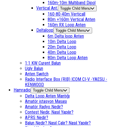
160m-10m Multiband Dipol
Vertical Ant.
Toggle Child Menu
160-80-40m Verticall
80m +160m Vertical Anten
160m RX Loop Anten
Deltaloop
Toggle Child Menu
6m Delta loop Anten
10m Delta Loop
20m Delta Loop
40m Delta Loop
80m Delta Loop Anten
1:1 KW Curent Balun
Ugly Balun
Anten Switch
Radio Interface Box (RIB) ICOM CI-V -YAESU -
KENWOOD
Hamradio
Toggle Child Menu
Delta Loop Anten Mantığı
Amatör istasyon Masası
Amatör Radyo Nedir?
Contest Nedir, Nasıl Yapılır?
APRS Nedir?
Balun Nedir? Nasıl Çalır? Nasıl Yapılır?