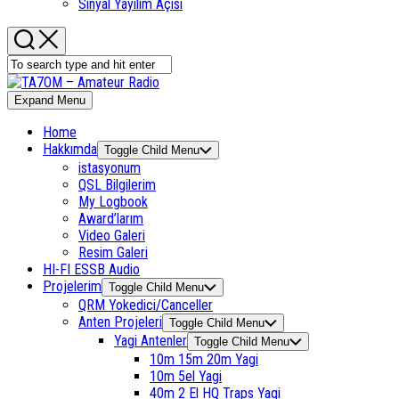
Sinyal Yayılım Açısı
Expand Menu
Home
Hakkımda
Toggle Child Menu
istasyonum
QSL Bilgilerim
My Logbook
Award’larım
Video Galeri
Resim Galeri
HI-FI ESSB Audio
Projelerim
Toggle Child Menu
QRM Yokedici/Canceller
Anten Projeleri
Toggle Child Menu
Yagi Antenler
Toggle Child Menu
10m 15m 20m Yagi
10m 5el Yagi
40m 2 El HQ Traps Yagi