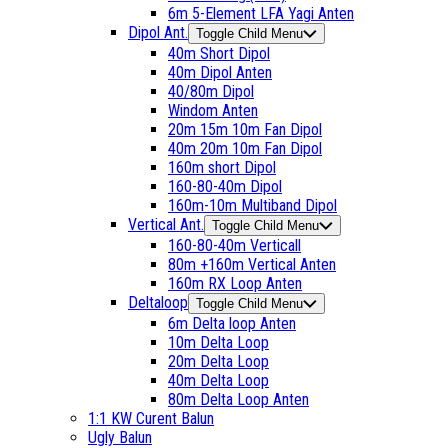
6m 5-Element LFA Yagi Anten
Dipol Ant.
Toggle Child Menu
40m Short Dipol
40m Dipol Anten
40/80m Dipol
Windom Anten
20m 15m 10m Fan Dipol
40m 20m 10m Fan Dipol
160m short Dipol
160-80-40m Dipol
160m-10m Multiband Dipol
Vertical Ant.
Toggle Child Menu
160-80-40m Verticall
80m +160m Vertical Anten
160m RX Loop Anten
Deltaloop
Toggle Child Menu
6m Delta loop Anten
10m Delta Loop
20m Delta Loop
40m Delta Loop
80m Delta Loop Anten
1:1 KW Curent Balun
Ugly Balun