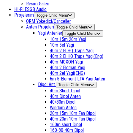
Resim Galeri
HI-FI ESSB Audio
Projelerim
Toggle Child Menu
QRM Yokedici/Canceller
Anten Projeleri
Toggle Child Menu
Yagi Antenler
Toggle Child Menu
10m 15m 20m Yagi
10m 5el Yagi
40m 2 El HQ Traps Yagi
40m 2 El HQ Traps Yagi(Eng)
40m MOXON Yagi
40m 2 Eleman Yagi
40m 2el Yagi(ENG)
6m 5-Element LFA Yagi Anten
Dipol Ant.
Toggle Child Menu
40m Short Dipol
40m Dipol Anten
40/80m Dipol
Windom Anten
20m 15m 10m Fan Dipol
40m 20m 10m Fan Dipol
160m short Dipol
160-80-40m Dipol