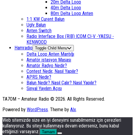
20m Delta Loop
40m Delta Loop
80m Delta Loop Anten
1:1 KW Curent Balun
Ugly Balun
Anten Switch
Radio Interface Box (RIB) ICOM CI-V -YAESU -
KENWOOD
Hamradio
Toggle Child Menu
Delta Loop Anten Mantığı
Amatör istasyon Masası
Amatör Radyo Nedir?
Contest Nedir, Nasıl Yapılır?
APRS Nedir?
Balun Nedir? Nasıl Çalır? Nasıl Yapılır?
Sinyal Yayılım Açısı
TA7OM – Amateur Radio © 2026. All Rights Reserved.
Powered by
WordPress
. Theme by
Alx
.
Web sitemizde size en iyi deneyimi sunabilmemiz için çerezleri
kullanıyoruz. Bu siteyi kullanmaya devam ederseniz, bunu kabul
ettiğinizi varsayarız.
Tamam