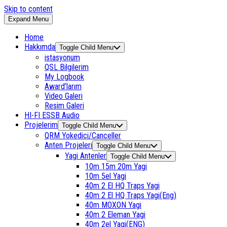
Skip to content
Expand Menu
Home
Hakkımda
Toggle Child Menu
istasyonum
QSL Bilgilerim
My Logbook
Award’larım
Video Galeri
Resim Galeri
HI-FI ESSB Audio
Projelerim
Toggle Child Menu
QRM Yokedici/Canceller
Anten Projeleri
Toggle Child Menu
Yagi Antenler
Toggle Child Menu
10m 15m 20m Yagi
10m 5el Yagi
40m 2 El HQ Traps Yagi
40m 2 El HQ Traps Yagi(Eng)
40m MOXON Yagi
40m 2 Eleman Yagi
40m 2el Yagi(ENG)