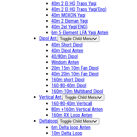
40m 2 El HQ Traps Yagi
40m 2 El HQ Traps Yagi(Eng)
40m MOXON Yagi
40m 2 Eleman Yagi
40m 2el Yagi(ENG)
6m 5-Element LFA Yagi Anten
Dipol Ant.
Toggle Child Menu
40m Short Dipol
40m Dipol Anten
40/80m Dipol
Windom Anten
20m 15m 10m Fan Dipol
40m 20m 10m Fan Dipol
160m short Dipol
160-80-40m Dipol
160m-10m Multiband Dipol
Vertical Ant.
Toggle Child Menu
160-80-40m Verticall
80m +160m Vertical Anten
160m RX Loop Anten
Deltaloop
Toggle Child Menu
6m Delta loop Anten
10m Delta Loop