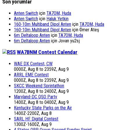
Son yorumlar
Anten Switch
için
TA7OM, Huda
Anten Switch
için
Haluk Yetkin
160-10m Multiband Dipol Anten
için
TA7OM, Huda
160-10m Multiband Dipol Anten
için
Ömer Ateş
6m Deltaloop Anten
için
TA7OM, Huda
6m Deltaloop Anten
için
Jovan yu2sj
WA7BNM Contest Calendar
WAE DX Contest, CW
0000Z, Aug 8 to 2359Z, Aug 9
ARRL EME Contest
0000Z, Aug 8 to 2359Z, Aug 9
SKCC Weekend Sprintathon
1200Z, Aug 8 to 2400Z, Aug 9
Maryland-DC QSO Party
1400Z, Aug 8 to 0400Z, Aug 9
Kentucky State Parks on the Air
1400Z-2200Z, Aug 8
SARL HF Digital Contest
1300Z-1600Z, Aug 9
4 States QRP Group Second Sunday Sprint