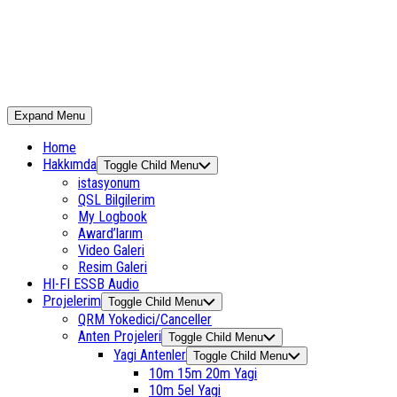
Expand Menu
Home
Hakkımda
Toggle Child Menu
istasyonum
QSL Bilgilerim
My Logbook
Award’larım
Video Galeri
Resim Galeri
HI-FI ESSB Audio
Projelerim
Toggle Child Menu
QRM Yokedici/Canceller
Anten Projeleri
Toggle Child Menu
Yagi Antenler
Toggle Child Menu
10m 15m 20m Yagi
10m 5el Yagi