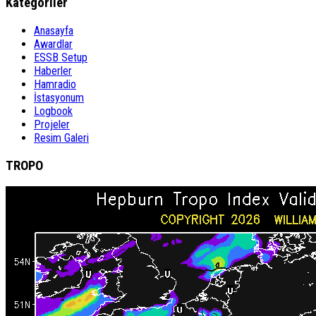
Kategoriler
Anasayfa
Awardlar
ESSB Setup
Haberler
Hamradio
İstasyonum
Logbook
Projeler
Resim Galeri
TROPO