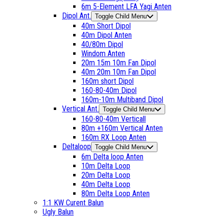
6m 5-Element LFA Yagi Anten
Dipol Ant.
Toggle Child Menu
40m Short Dipol
40m Dipol Anten
40/80m Dipol
Windom Anten
20m 15m 10m Fan Dipol
40m 20m 10m Fan Dipol
160m short Dipol
160-80-40m Dipol
160m-10m Multiband Dipol
Vertical Ant.
Toggle Child Menu
160-80-40m Verticall
80m +160m Vertical Anten
160m RX Loop Anten
Deltaloop
Toggle Child Menu
6m Delta loop Anten
10m Delta Loop
20m Delta Loop
40m Delta Loop
80m Delta Loop Anten
1:1 KW Curent Balun
Ugly Balun