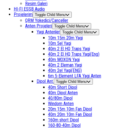
Resim Galeri
HI-FI ESSB Audio
Projelerim
Toggle Child Menu
QRM Yokedici/Canceller
Anten Projeleri
Toggle Child Menu
Yagi Antenler
Toggle Child Menu
10m 15m 20m Yagi
10m 5el Yagi
40m 2 El HQ Traps Yagi
40m 2 El HQ Traps Yagi(Eng)
40m MOXON Yagi
40m 2 Eleman Yagi
40m 2el Yagi(ENG)
6m 5-Element LFA Yagi Anten
Dipol Ant.
Toggle Child Menu
40m Short Dipol
40m Dipol Anten
40/80m Dipol
Windom Anten
20m 15m 10m Fan Dipol
40m 20m 10m Fan Dipol
160m short Dipol
160-80-40m Dipol