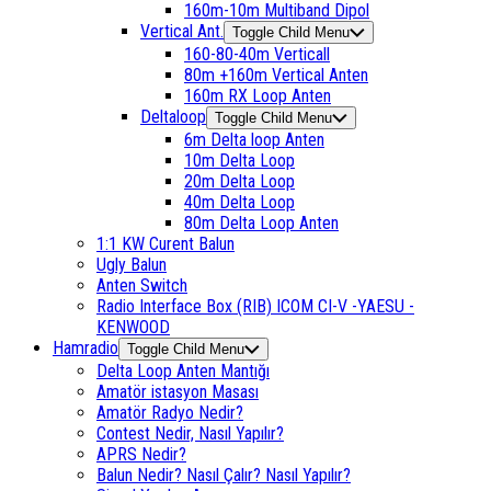
160m-10m Multiband Dipol
Vertical Ant.
Toggle Child Menu
160-80-40m Verticall
80m +160m Vertical Anten
160m RX Loop Anten
Deltaloop
Toggle Child Menu
6m Delta loop Anten
10m Delta Loop
20m Delta Loop
40m Delta Loop
80m Delta Loop Anten
1:1 KW Curent Balun
Ugly Balun
Anten Switch
Radio Interface Box (RIB) ICOM CI-V -YAESU -
KENWOOD
Hamradio
Toggle Child Menu
Delta Loop Anten Mantığı
Amatör istasyon Masası
Amatör Radyo Nedir?
Contest Nedir, Nasıl Yapılır?
APRS Nedir?
Balun Nedir? Nasıl Çalır? Nasıl Yapılır?