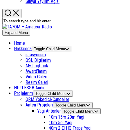
Sinyal Yayılım Açısı
Expand Menu
Home
Hakkımda
Toggle Child Menu
istasyonum
QSL Bilgilerim
My Logbook
Award’larım
Video Galeri
Resim Galeri
HI-FI ESSB Audio
Projelerim
Toggle Child Menu
QRM Yokedici/Canceller
Anten Projeleri
Toggle Child Menu
Yagi Antenler
Toggle Child Menu
10m 15m 20m Yagi
10m 5el Yagi
40m 2 El HQ Traps Yagi