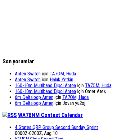
Son yorumlar
Anten Switch
için
TA7OM, Huda
Anten Switch
için
Haluk Yetkin
160-10m Multiband Dipol Anten
için
TA7OM, Huda
160-10m Multiband Dipol Anten
için
Ömer Ateş
6m Deltaloop Anten
için
TA7OM, Huda
6m Deltaloop Anten
için
Jovan yu2sj
WA7BNM Contest Calendar
4 States QRP Group Second Sunday Sprint
0000Z-0200Z, Aug 10