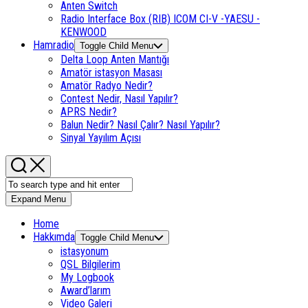
Anten Switch
Radio Interface Box (RIB) ICOM CI-V -YAESU -
KENWOOD
Hamradio
Toggle Child Menu
Delta Loop Anten Mantığı
Amatör istasyon Masası
Amatör Radyo Nedir?
Contest Nedir, Nasıl Yapılır?
APRS Nedir?
Balun Nedir? Nasıl Çalır? Nasıl Yapılır?
Sinyal Yayılım Açısı
Expand Menu
Home
Hakkımda
Toggle Child Menu
istasyonum
QSL Bilgilerim
My Logbook
Award’larım
Video Galeri