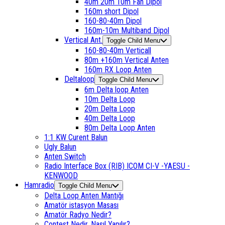
40m 20m 10m Fan Dipol
160m short Dipol
160-80-40m Dipol
160m-10m Multiband Dipol
Vertical Ant.
Toggle Child Menu
160-80-40m Verticall
80m +160m Vertical Anten
160m RX Loop Anten
Deltaloop
Toggle Child Menu
6m Delta loop Anten
10m Delta Loop
20m Delta Loop
40m Delta Loop
80m Delta Loop Anten
1:1 KW Curent Balun
Ugly Balun
Anten Switch
Radio Interface Box (RIB) ICOM CI-V -YAESU -
KENWOOD
Hamradio
Toggle Child Menu
Delta Loop Anten Mantığı
Amatör istasyon Masası
Amatör Radyo Nedir?
Contest Nedir, Nasıl Yapılır?