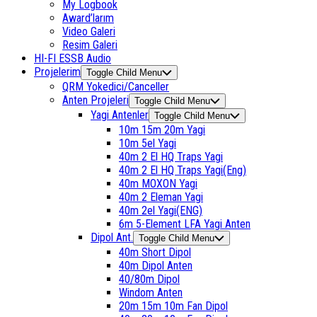
My Logbook
Award’larım
Video Galeri
Resim Galeri
HI-FI ESSB Audio
Projelerim
Toggle Child Menu
QRM Yokedici/Canceller
Anten Projeleri
Toggle Child Menu
Yagi Antenler
Toggle Child Menu
10m 15m 20m Yagi
10m 5el Yagi
40m 2 El HQ Traps Yagi
40m 2 El HQ Traps Yagi(Eng)
40m MOXON Yagi
40m 2 Eleman Yagi
40m 2el Yagi(ENG)
6m 5-Element LFA Yagi Anten
Dipol Ant.
Toggle Child Menu
40m Short Dipol
40m Dipol Anten
40/80m Dipol
Windom Anten
20m 15m 10m Fan Dipol