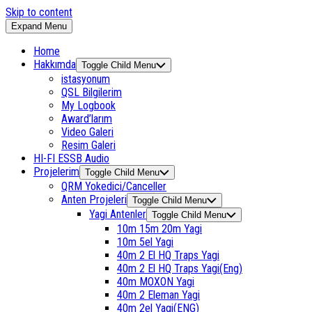
Skip to content
Expand Menu
Home
Hakkımda
Toggle Child Menu
istasyonum
QSL Bilgilerim
My Logbook
Award’larım
Video Galeri
Resim Galeri
HI-FI ESSB Audio
Projelerim
Toggle Child Menu
QRM Yokedici/Canceller
Anten Projeleri
Toggle Child Menu
Yagi Antenler
Toggle Child Menu
10m 15m 20m Yagi
10m 5el Yagi
40m 2 El HQ Traps Yagi
40m 2 El HQ Traps Yagi(Eng)
40m MOXON Yagi
40m 2 Eleman Yagi
40m 2el Yagi(ENG)