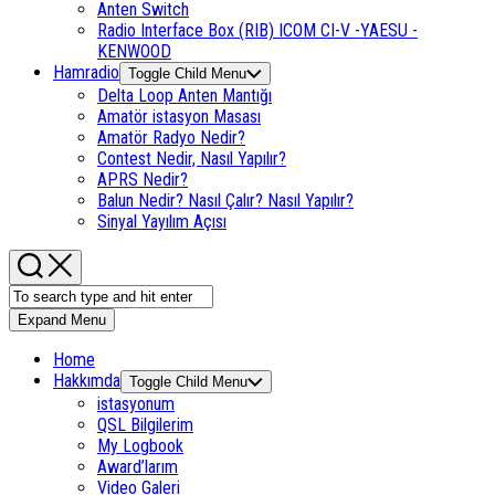
Anten Switch
Radio Interface Box (RIB) ICOM CI-V -YAESU -
KENWOOD
Hamradio
Toggle Child Menu
Delta Loop Anten Mantığı
Amatör istasyon Masası
Amatör Radyo Nedir?
Contest Nedir, Nasıl Yapılır?
APRS Nedir?
Balun Nedir? Nasıl Çalır? Nasıl Yapılır?
Sinyal Yayılım Açısı
Expand Menu
Home
Hakkımda
Toggle Child Menu
istasyonum
QSL Bilgilerim
My Logbook
Award’larım
Video Galeri