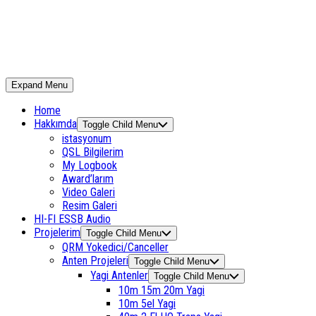
Expand Menu
Home
Hakkımda
Toggle Child Menu
istasyonum
QSL Bilgilerim
My Logbook
Award’larım
Video Galeri
Resim Galeri
HI-FI ESSB Audio
Projelerim
Toggle Child Menu
QRM Yokedici/Canceller
Anten Projeleri
Toggle Child Menu
Yagi Antenler
Toggle Child Menu
10m 15m 20m Yagi
10m 5el Yagi