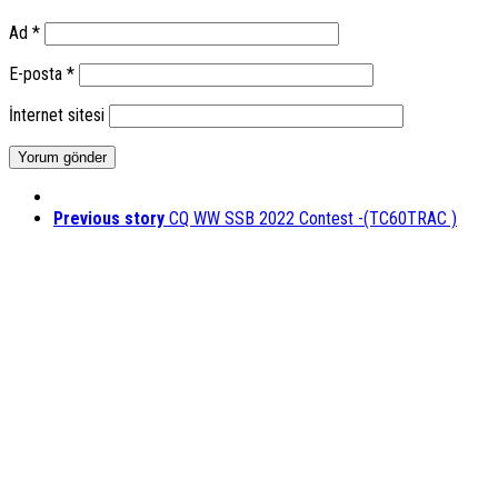
Ad
*
E-posta
*
İnternet sitesi
Previous story
CQ WW SSB 2022 Contest -(TC60TRAC )