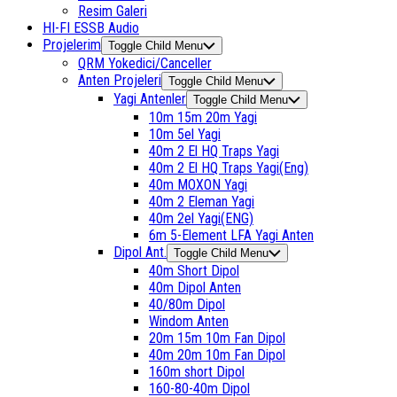
Resim Galeri
HI-FI ESSB Audio
Projelerim
Toggle Child Menu
QRM Yokedici/Canceller
Anten Projeleri
Toggle Child Menu
Yagi Antenler
Toggle Child Menu
10m 15m 20m Yagi
10m 5el Yagi
40m 2 El HQ Traps Yagi
40m 2 El HQ Traps Yagi(Eng)
40m MOXON Yagi
40m 2 Eleman Yagi
40m 2el Yagi(ENG)
6m 5-Element LFA Yagi Anten
Dipol Ant.
Toggle Child Menu
40m Short Dipol
40m Dipol Anten
40/80m Dipol
Windom Anten
20m 15m 10m Fan Dipol
40m 20m 10m Fan Dipol
160m short Dipol
160-80-40m Dipol