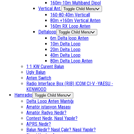
160m-10m Multiband Dipol
Vertical Ant.
Toggle Child Menu
160-80-40m Verticall
80m +160m Vertical Anten
160m RX Loop Anten
Deltaloop
Toggle Child Menu
6m Delta loop Anten
10m Delta Loop
20m Delta Loop
40m Delta Loop
80m Delta Loop Anten
1:1 KW Curent Balun
Ugly Balun
Anten Switch
Radio Interface Box (RIB) ICOM CI-V -YAESU -
KENWOOD
Hamradio
Toggle Child Menu
Delta Loop Anten Mantığı
Amatör istasyon Masası
Amatör Radyo Nedir?
Contest Nedir, Nasıl Yapılır?
APRS Nedir?
Balun Nedir? Nasıl Çalır? Nasıl Yapılır?