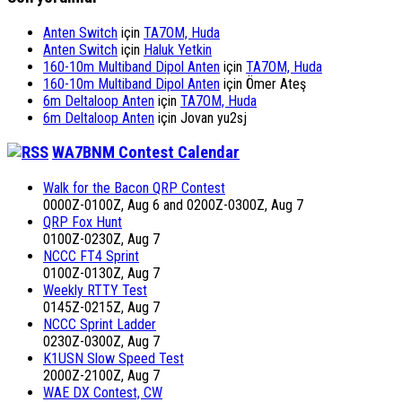
Anten Switch
için
TA7OM, Huda
Anten Switch
için
Haluk Yetkin
160-10m Multiband Dipol Anten
için
TA7OM, Huda
160-10m Multiband Dipol Anten
için
Ömer Ateş
6m Deltaloop Anten
için
TA7OM, Huda
6m Deltaloop Anten
için
Jovan yu2sj
WA7BNM Contest Calendar
Walk for the Bacon QRP Contest
0000Z-0100Z, Aug 6 and 0200Z-0300Z, Aug 7
QRP Fox Hunt
0100Z-0230Z, Aug 7
NCCC FT4 Sprint
0100Z-0130Z, Aug 7
Weekly RTTY Test
0145Z-0215Z, Aug 7
NCCC Sprint Ladder
0230Z-0300Z, Aug 7
K1USN Slow Speed Test
2000Z-2100Z, Aug 7
WAE DX Contest, CW