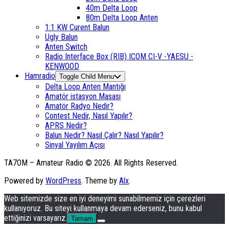
40m Delta Loop
80m Delta Loop Anten
1:1 KW Curent Balun
Ugly Balun
Anten Switch
Radio Interface Box (RIB) ICOM CI-V -YAESU -
KENWOOD
Hamradio
Toggle Child Menu
Delta Loop Anten Mantığı
Amatör istasyon Masası
Amatör Radyo Nedir?
Contest Nedir, Nasıl Yapılır?
APRS Nedir?
Balun Nedir? Nasıl Çalır? Nasıl Yapılır?
Sinyal Yayılım Açısı
TA7OM – Amateur Radio © 2026. All Rights Reserved.
Powered by
WordPress
. Theme by
Alx
.
Web sitemizde size en iyi deneyimi sunabilmemiz için çerezleri
kullanıyoruz. Bu siteyi kullanmaya devam ederseniz, bunu kabul
ettiğinizi varsayarız.
Tamam