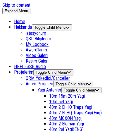
Skip to content
Expand Menu
Home
Hakkımda
Toggle Child Menu
istasyonum
QSL Bilgilerim
My Logbook
Award’larım
Video Galeri
Resim Galeri
HI-FI ESSB Audio
Projelerim
Toggle Child Menu
QRM Yokedici/Canceller
Anten Projeleri
Toggle Child Menu
Yagi Antenler
Toggle Child Menu
10m 15m 20m Yagi
10m 5el Yagi
40m 2 El HQ Traps Yagi
40m 2 El HQ Traps Yagi(Eng)
40m MOXON Yagi
40m 2 Eleman Yagi
40m 2el Yagi(ENG)