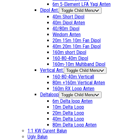
6m 5-Element LFA Yagi Anten
Dipol Ant.
Toggle Child Menu
40m Short Dipol
40m Dipol Anten
40/80m Dipol
Windom Anten
20m 15m 10m Fan Dipol
40m 20m 10m Fan Dipol
160m short Dipol
160-80-40m Dipol
160m-10m Multiband Dipol
Vertical Ant.
Toggle Child Menu
160-80-40m Verticall
80m +160m Vertical Anten
160m RX Loop Anten
Deltaloop
Toggle Child Menu
6m Delta loop Anten
10m Delta Loop
20m Delta Loop
40m Delta Loop
80m Delta Loop Anten
1:1 KW Curent Balun
Ugly Balun