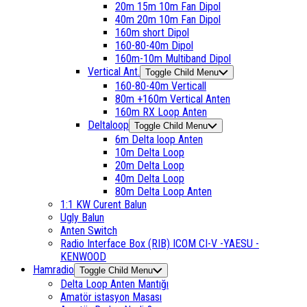
20m 15m 10m Fan Dipol
40m 20m 10m Fan Dipol
160m short Dipol
160-80-40m Dipol
160m-10m Multiband Dipol
Vertical Ant.
Toggle Child Menu
160-80-40m Verticall
80m +160m Vertical Anten
160m RX Loop Anten
Deltaloop
Toggle Child Menu
6m Delta loop Anten
10m Delta Loop
20m Delta Loop
40m Delta Loop
80m Delta Loop Anten
1:1 KW Curent Balun
Ugly Balun
Anten Switch
Radio Interface Box (RIB) ICOM CI-V -YAESU -
KENWOOD
Hamradio
Toggle Child Menu
Delta Loop Anten Mantığı
Amatör istasyon Masası