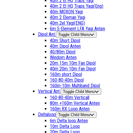
40m 2 El HQ Traps Yagi
40m 2 El HQ Traps Yagi(Eng)
40m MOXON Yagi
40m 2 Eleman Yagi
40m 2el Yagi(ENG)
6m 5-Element LFA Yagi Anten
Dipol Ant.
Toggle Child Menu
40m Short Dipol
40m Dipol Anten
40/80m Dipol
Windom Anten
20m 15m 10m Fan Dipol
40m 20m 10m Fan Dipol
160m short Dipol
160-80-40m Dipol
160m-10m Multiband Dipol
Vertical Ant.
Toggle Child Menu
160-80-40m Verticall
80m +160m Vertical Anten
160m RX Loop Anten
Deltaloop
Toggle Child Menu
6m Delta loop Anten
10m Delta Loop
20m Delta Loop