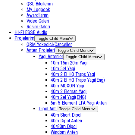
QSL Bilgilerim
My Logbook
Award’larım
Video Galeri
Resim Galeri
HI-FI ESSB Audio
Projelerim
Toggle Child Menu
QRM Yokedici/Canceller
Anten Projeleri
Toggle Child Menu
Yagi Antenler
Toggle Child Menu
10m 15m 20m Yagi
10m 5el Yagi
40m 2 El HQ Traps Yagi
40m 2 El HQ Traps Yagi(Eng)
40m MOXON Yagi
40m 2 Eleman Yagi
40m 2el Yagi(ENG)
6m 5-Element LFA Yagi Anten
Dipol Ant.
Toggle Child Menu
40m Short Dipol
40m Dipol Anten
40/80m Dipol
Windom Anten