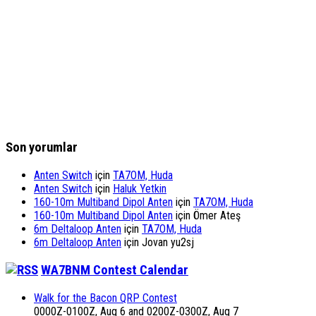
Son yorumlar
Anten Switch
için
TA7OM, Huda
Anten Switch
için
Haluk Yetkin
160-10m Multiband Dipol Anten
için
TA7OM, Huda
160-10m Multiband Dipol Anten
için
Ömer Ateş
6m Deltaloop Anten
için
TA7OM, Huda
6m Deltaloop Anten
için
Jovan yu2sj
WA7BNM Contest Calendar
Walk for the Bacon QRP Contest
0000Z-0100Z, Aug 6 and 0200Z-0300Z, Aug 7