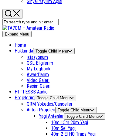
Sinyal Yayılım Açısı
Expand Menu
Home
Hakkımda
Toggle Child Menu
istasyonum
QSL Bilgilerim
My Logbook
Award’larım
Video Galeri
Resim Galeri
HI-FI ESSB Audio
Projelerim
Toggle Child Menu
QRM Yokedici/Canceller
Anten Projeleri
Toggle Child Menu
Yagi Antenler
Toggle Child Menu
10m 15m 20m Yagi
10m 5el Yagi
40m 2 El HQ Traps Yagi