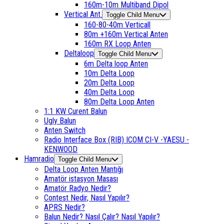
160m-10m Multiband Dipol
Vertical Ant.
Toggle Child Menu
160-80-40m Verticall
80m +160m Vertical Anten
160m RX Loop Anten
Deltaloop
Toggle Child Menu
6m Delta loop Anten
10m Delta Loop
20m Delta Loop
40m Delta Loop
80m Delta Loop Anten
1:1 KW Curent Balun
Ugly Balun
Anten Switch
Radio Interface Box (RIB) ICOM CI-V -YAESU -
KENWOOD
Hamradio
Toggle Child Menu
Delta Loop Anten Mantığı
Amatör istasyon Masası
Amatör Radyo Nedir?
Contest Nedir, Nasıl Yapılır?
APRS Nedir?
Balun Nedir? Nasıl Çalır? Nasıl Yapılır?