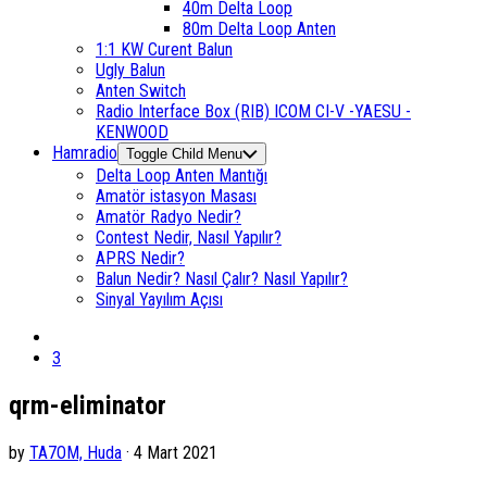
40m Delta Loop
80m Delta Loop Anten
1:1 KW Curent Balun
Ugly Balun
Anten Switch
Radio Interface Box (RIB) ICOM CI-V -YAESU -
KENWOOD
Hamradio
Toggle Child Menu
Delta Loop Anten Mantığı
Amatör istasyon Masası
Amatör Radyo Nedir?
Contest Nedir, Nasıl Yapılır?
APRS Nedir?
Balun Nedir? Nasıl Çalır? Nasıl Yapılır?
Sinyal Yayılım Açısı
3
qrm-eliminator
by
TA7OM, Huda
· 4 Mart 2021