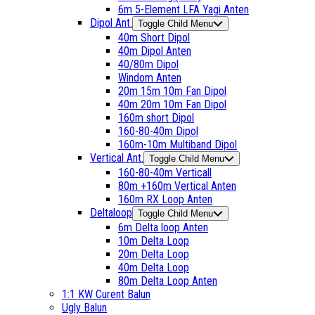
6m 5-Element LFA Yagi Anten
Dipol Ant.
Toggle Child Menu
40m Short Dipol
40m Dipol Anten
40/80m Dipol
Windom Anten
20m 15m 10m Fan Dipol
40m 20m 10m Fan Dipol
160m short Dipol
160-80-40m Dipol
160m-10m Multiband Dipol
Vertical Ant.
Toggle Child Menu
160-80-40m Verticall
80m +160m Vertical Anten
160m RX Loop Anten
Deltaloop
Toggle Child Menu
6m Delta loop Anten
10m Delta Loop
20m Delta Loop
40m Delta Loop
80m Delta Loop Anten
1:1 KW Curent Balun
Ugly Balun