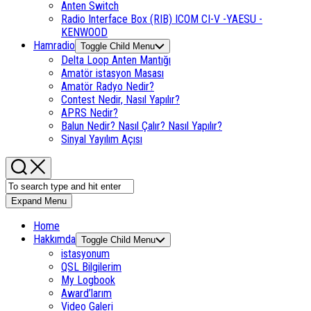
Anten Switch
Radio Interface Box (RIB) ICOM CI-V -YAESU -
KENWOOD
Hamradio
Toggle Child Menu
Delta Loop Anten Mantığı
Amatör istasyon Masası
Amatör Radyo Nedir?
Contest Nedir, Nasıl Yapılır?
APRS Nedir?
Balun Nedir? Nasıl Çalır? Nasıl Yapılır?
Sinyal Yayılım Açısı
Expand Menu
Home
Hakkımda
Toggle Child Menu
istasyonum
QSL Bilgilerim
My Logbook
Award’larım
Video Galeri