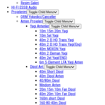
Resim Galeri
HI-FI ESSB Audio
Projelerim
Toggle Child Menu
QRM Yokedici/Canceller
Anten Projeleri
Toggle Child Menu
Yagi Antenler
Toggle Child Menu
10m 15m 20m Yagi
10m 5el Yagi
40m 2 El HQ Traps Yagi
40m 2 El HQ Traps Yagi(Eng)
40m MOXON Yagi
40m 2 Eleman Yagi
40m 2el Yagi(ENG)
6m 5-Element LFA Yagi Anten
Dipol Ant.
Toggle Child Menu
40m Short Dipol
40m Dipol Anten
40/80m Dipol
Windom Anten
20m 15m 10m Fan Dipol
40m 20m 10m Fan Dipol
160m short Dipol
160-80-40m Dipol