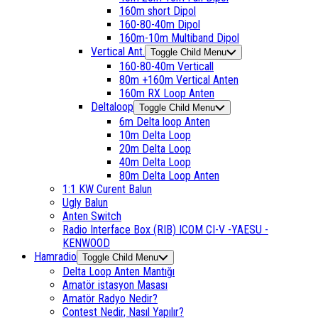
160m short Dipol
160-80-40m Dipol
160m-10m Multiband Dipol
Vertical Ant.
Toggle Child Menu
160-80-40m Verticall
80m +160m Vertical Anten
160m RX Loop Anten
Deltaloop
Toggle Child Menu
6m Delta loop Anten
10m Delta Loop
20m Delta Loop
40m Delta Loop
80m Delta Loop Anten
1:1 KW Curent Balun
Ugly Balun
Anten Switch
Radio Interface Box (RIB) ICOM CI-V -YAESU -
KENWOOD
Hamradio
Toggle Child Menu
Delta Loop Anten Mantığı
Amatör istasyon Masası
Amatör Radyo Nedir?
Contest Nedir, Nasıl Yapılır?