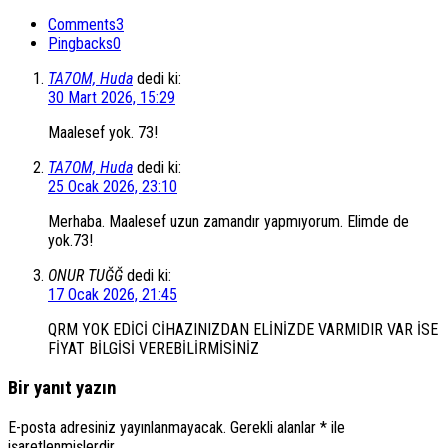
Comments
3
Pingbacks
0
TA7OM, Huda
dedi ki:
30 Mart 2026, 15:29
Maalesef yok. 73!
TA7OM, Huda
dedi ki:
25 Ocak 2026, 23:10
Merhaba. Maalesef uzun zamandır yapmıyorum. Elimde de
yok.73!
ONUR TUĞĞ
dedi ki:
17 Ocak 2026, 21:45
QRM YOK EDİCİ CİHAZINIZDAN ELİNİZDE VARMIDIR VAR İSE
FİYAT BİLGİSİ VEREBİLİRMİSİNİZ
Bir yanıt yazın
E-posta adresiniz yayınlanmayacak.
Gerekli alanlar
*
ile
işaretlenmişlerdir