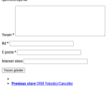
Yorum
*
Ad
*
E-posta
*
İnternet sitesi
Previous story
QRM Yokedici/Canceller