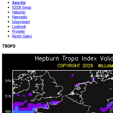
Awardlar
ESSB Setup
Haberler
Hamradio
İstasyonum
Logbook
Projeler
Resim Galeri
TROPO