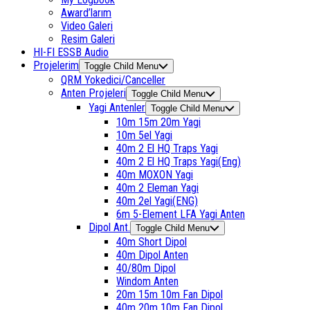
Award’larım
Video Galeri
Resim Galeri
HI-FI ESSB Audio
Projelerim
Toggle Child Menu
QRM Yokedici/Canceller
Anten Projeleri
Toggle Child Menu
Yagi Antenler
Toggle Child Menu
10m 15m 20m Yagi
10m 5el Yagi
40m 2 El HQ Traps Yagi
40m 2 El HQ Traps Yagi(Eng)
40m MOXON Yagi
40m 2 Eleman Yagi
40m 2el Yagi(ENG)
6m 5-Element LFA Yagi Anten
Dipol Ant.
Toggle Child Menu
40m Short Dipol
40m Dipol Anten
40/80m Dipol
Windom Anten
20m 15m 10m Fan Dipol
40m 20m 10m Fan Dipol