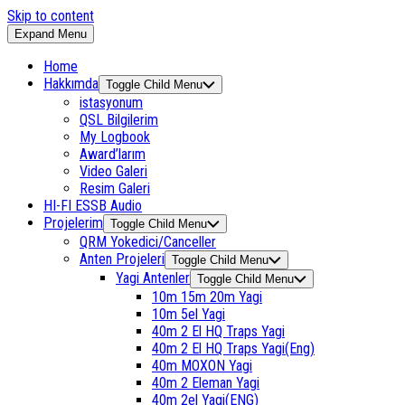
Skip to content
Expand Menu
Home
Hakkımda
Toggle Child Menu
istasyonum
QSL Bilgilerim
My Logbook
Award’larım
Video Galeri
Resim Galeri
HI-FI ESSB Audio
Projelerim
Toggle Child Menu
QRM Yokedici/Canceller
Anten Projeleri
Toggle Child Menu
Yagi Antenler
Toggle Child Menu
10m 15m 20m Yagi
10m 5el Yagi
40m 2 El HQ Traps Yagi
40m 2 El HQ Traps Yagi(Eng)
40m MOXON Yagi
40m 2 Eleman Yagi
40m 2el Yagi(ENG)